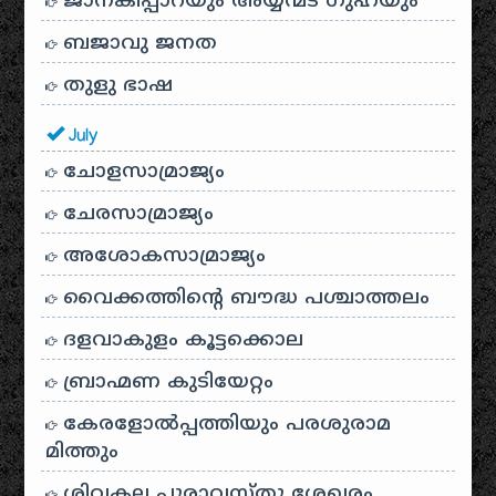
ജാനകിപ്പാറയും അയ്യന്മട ഗുഹയും
ബജാവു ജനത
തുളു ഭാഷ
July
ചോളസാമ്രാജ്യം
ചേരസാമ്രാജ്യം
അശോകസാമ്രാജ്യം
വൈക്കത്തിന്റെ ബൗദ്ധ പശ്ചാത്തലം
ദളവാകുളം കൂട്ടക്കൊല
ബ്രാഹ്മണ കുടിയേറ്റം
കേരളോൽപ്പത്തിയും പരശുരാമ
മിത്തും
ശിവകല പുരാവസ്തു ശേഖരം