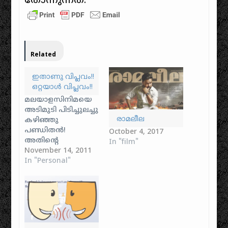
തോന്നുന്നത്.
Related
ഇതാണു വിപ്ലവം!!
ഒറ്റയാൾ വിപ്ലവം!!
മലയാളസിനിമയെ
അടിമുടി പിടിച്ചുലച്ചു
രാമലീല
കഴിഞ്ഞു
പണ്ഡിതൻ!
October 4, 2017
അതിന്റെ
In "film"
അനുരണനങ്ങൾ
November 14, 2011
പലതായി പുറത്തു
In "Personal"
വന്നു
തുടങ്ങിയിരിക്കുന്നു.
ഒരു പക്ഷേ ഇതിൽ
നിന്നും ഊർജം
കൈക്കൊണ്ട് ഒരു
ശുദ്ധികലശത്തിന്