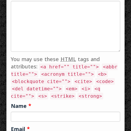
…
You may use these
HTML
tags and
attributes:
<a href="" title="">
<abbr
title="">
<acronym title="">
<b>
<blockquote cite="">
<cite>
<code>
<del datetime="">
<em>
<i>
<q
cite="">
<s>
<strike>
<strong>
Name
*
Email
*