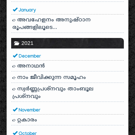
January
അവഹേളനം അനുഷ്ഠാന
രൂപങ്ങളിലൂടെ…
2021
December
അനാഥന്‍
നാം ജീവിക്കുന്ന സമൂഹം
സ്വര്‍ണ്ണപ്രശ്‌നവും താംബൂല
പ്രശ്‌നവും
November
റ്റകാരം
October