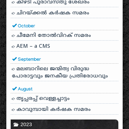
കീഴടി പുരാവസ്തു ശേഖരം
ചിറയ്ക്കൽ കർഷക സമരം
October
ചീമേനി തോൽവിറക് സമരം
AEM – a CMS
September
മലബാറിലെ ജന്മിത്വ വിരുദ്ധ
പോരാട്ടവും ജനകീയ പ്രതിരോധവും
August
തൃപ്പരപ്പ് വെള്ളച്ചാട്ടം
കാവുമ്പായി കർഷക സമരം
2023