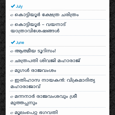
July
കൊട്ടിയൂർ ക്ഷേത്ര ചരിത്രം
കൊട്ടിയൂർ – വയനാട്
യാത്രാവിശേഷങ്ങൾ
June
ആത്മീയ ടൂറിസം!
ഛത്രപതി ശിവജി മഹാരാജ്
മുഗൾ രാജവംശം
ഇതിഹാസ നായകൻ: വിക്രമാദിത്യ
മഹാരാജാവ്
മന്നനാർ രാജവംശവും ശ്രീ
മുത്തപ്പനും
മൂലംപെറ്റ ഭഗവതി