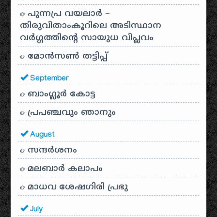
പുന്നപ്ര വയലാർ –
തിരുവിതാംകൂറിലെ അടിസ്ഥാന
വർഗ്ഗത്തിന്റെ സായുധ വിപ്ലവം
മോൻസൺ തട്ടിപ്പ്
September
ബാംഗ്ലൂർ കോട്ട
പ്രപഞ്ചവും ഞാനും
August
സന്ദര്‍ശനം
മലബാർ കലാപം
മാധവ ശേഷഗിരി പ്രഭു
July