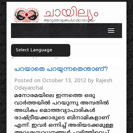
ചായില്യം
ആസുരതാളങ്ങൾക്കൊരാമുഖം
Skip to content
Toggle n
Powered by
Translate
Select your language
പറയാതെ പറയുന്നതെന്താണ്‌?
Posted on
October 13, 2012
by
Rajesh
Odayanchal
മനോരമയിലെ ഇന്നത്തെ ഒരു
വാര്‍ത്തയില്‍ പറയുന്നു അമ്പതില്‍
അധികം മൊത്തവ്യാപാരികള്‍
രാഷ്ട്രീയക്കാരുടെ ബിനാമികളാണ്‌
എന്ന്. ഇവര്‍ ഒന്നിച്ച് അരിയടക്കമുള്ള
അവശ്യസാധനങ്ങള്‍ പൂഴ്ത്തിവെച്ച്