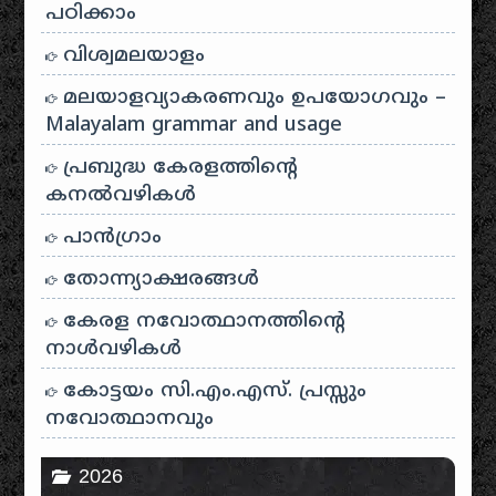
പഠിക്കാം
വിശ്വമലയാളം
മലയാളവ്യാകരണവും ഉപയോഗവും –
Malayalam grammar and usage
പ്രബുദ്ധ കേരളത്തിന്റെ
കനൽവഴികൾ
പാന്‍ഗ്രാം
തോന്ന്യാക്ഷരങ്ങള്‍
കേരള നവോത്ഥാനത്തിന്റെ
നാൾവഴികൾ
കോട്ടയം സി.എം.എസ്. പ്രസ്സും
നവോത്ഥാനവും
2026