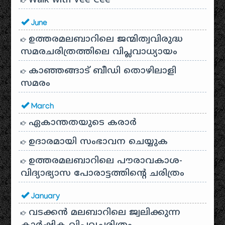
Walk with Vee Cee
June
ഉത്തരമലബാറിലെ ജന്മിത്വവിരുദ്ധ
സമരചരിത്രത്തിലെ വിപ്ലവാധ്യായം
കാഞ്ഞങ്ങാട് ബീഡി തൊഴിലാളി
സമരം
March
ഏകാന്തതയുടെ കരാർ
ഉദാരമായി സംഭാവന ചെയ്യുക
ഉത്തരമലബാറിലെ പൗരാവകാശ-
വിദ്യാഭ്യാസ പോരാട്ടത്തിന്റെ ചരിത്രം
January
വടക്കൻ മലബാറിലെ ജ്വലിക്കുന്ന