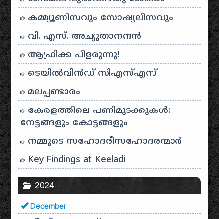
കമ്മ്യൂണിസവും സോഷ്യലിസവും
വി. എസ്. അച്യുതാനന്ദൻ
ആഫ്രിക്ക പിളരുന്നു!
ടെയിൽ‌വിൻഡ് സി‌എസ്‌എസ്
മലപ്പണ്ടാരം
കേരളത്തിലെ പണിമുടക്കുകൾ:
നേട്ടങ്ങളും കോട്ടങ്ങളും
നമ്മുടെ സഹോദരീസഹോദരന്മാർ
Key Findings at Keeladi
2024
December