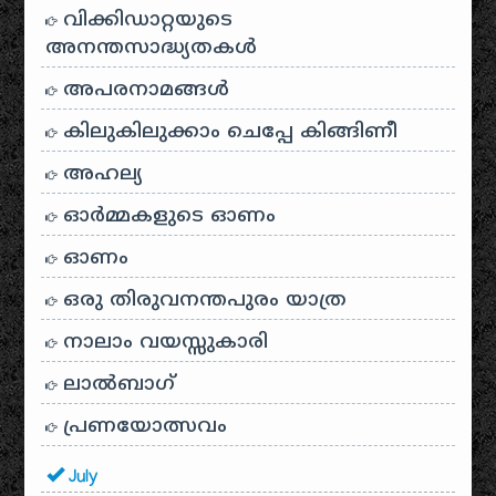
വിക്കിഡാറ്റയുടെ
അനന്തസാദ്ധ്യതകള്‍
അപരനാമങ്ങൾ
കിലുകിലുക്കാം ചെപ്പേ കിങ്ങിണീ
അഹല്യ
ഓര്‍മ്മകളുടെ ഓണം
ഓണം
ഒരു തിരുവനന്തപുരം യാത്ര
നാലാം വയസ്സുകാരി
ലാൽബാഗ്
പ്രണയോത്സവം
July