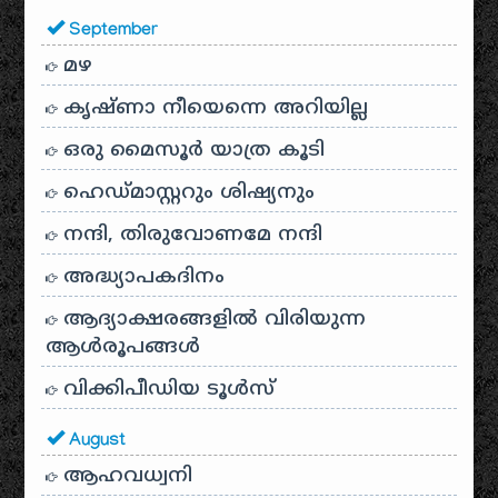
September
മഴ
കൃഷ്ണാ നീയെന്നെ അറിയില്ല
ഒരു മൈസൂർ യാത്ര കൂടി
ഹെഡ്മാസ്റ്ററും ശിഷ്യനും
നന്ദി, തിരുവോണമേ നന്ദി
അദ്ധ്യാപകദിനം
ആദ്യാക്ഷരങ്ങളിൽ വിരിയുന്ന
ആൾരൂപങ്ങൾ
വിക്കിപീഡിയ ടൂൾസ്
August
ആഹവധ്വനി