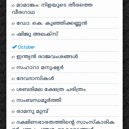
മാമാങ്കം: നിളയുടെ തീരത്തെ
വീരഗാഥ
ഡോ. കെ. കുഞ്ഞിക്കണ്ണൻ
ഷിജു അലക്സ്
October
ഇന്ത്യൻ രാജവംശങ്ങൾ
സഹാറാ മനുഷ്യർ
ദേവദാസികൾ
ശബരിമല ക്ഷേത്ര ചരിത്രം
സംബന്ധമൂർത്തി
രാമനു മുമ്പ്
ദക്ഷിണഭാരതത്തിൻ്റെ സാംസ്കാരിക