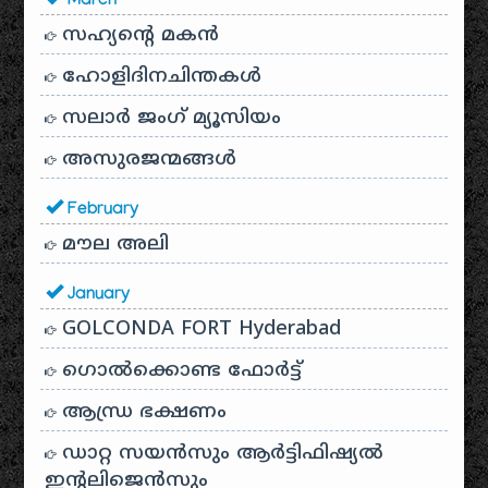
March
സഹ്യന്റെ മകൻ
ഹോളിദിനചിന്തകൾ
സലാർ ജംഗ് മ്യൂസിയം
അസുരജന്മങ്ങൾ
February
മൗല അലി
January
GOLCONDA FORT Hyderabad
ഗൊൽക്കൊണ്ട ഫോർട്ട്
ആന്ധ്ര ഭക്ഷണം
ഡാറ്റ സയൻസും ആർട്ടിഫിഷ്യൽ
ഇൻ്റലിജെൻസും