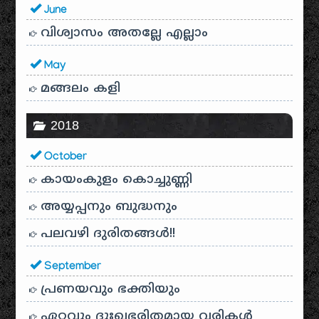
June
വിശ്വാസം അതല്ലേ എല്ലാം
May
മങ്ങലം കളി
2018
October
കായം‌കുളം കൊച്ചുണ്ണി
അയ്യപ്പനും ബുദ്ധനും
പലവഴി ദുരിതങ്ങൾ!!
September
പ്രണയവും ഭക്തിയും
ഏറ്റവും ദുഃഖഭരിതമായ വരികൾ