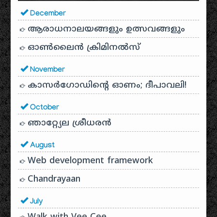
December
ആരാധനാലയങ്ങളും ഉത്സവങ്ങളും
ഓൺലൈൻ ക്രിമിനൽസ്
November
കാസർഗോഡിൻ്റെ ഓണം; ദീപാവലി!
October
ഞാറ്റ്യേല ശ്രീധരൻ
August
Web development framework
Chandrayaan
July