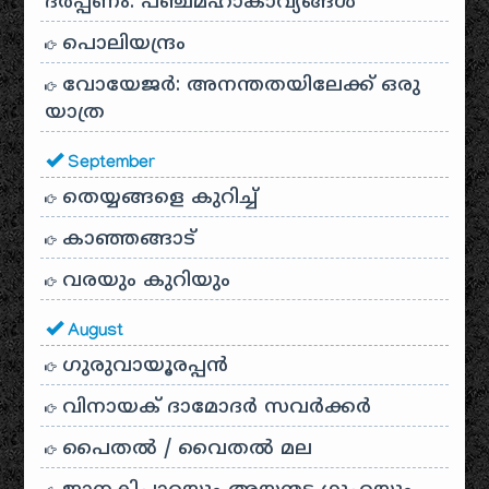
ദർപ്പണം: പഞ്ചമഹാകാവ്യങ്ങൾ
പൊലിയന്ദ്രം
വോയേജർ: അനന്തതയിലേക്ക് ഒരു
യാത്ര
September
തെയ്യങ്ങളെ കുറിച്ച്
കാഞ്ഞങ്ങാട്
വരയും കുറിയും
August
ഗുരുവായൂരപ്പൻ
വിനായക് ദാമോദർ സവർക്കർ
പൈതൽ / വൈതൽ മല