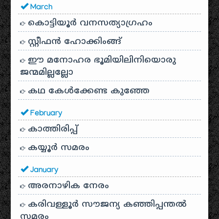
March
കൊട്ടിയൂർ വനസത്യാഗ്രഹം
സ്റ്റീഫൻ ഹോക്കിംങ്ങ്
ഈ മനോഹര ഭൂമിയിലിനിയൊരു
ജന്മമില്ലല്ലോ
കഥ കേൾക്കേണ്ട കുഞ്ഞേ
February
കാത്തിരിപ്പ്
കയ്യൂർ സമരം
January
അരനാഴിക നേരം
കരിവള്ളൂർ സൗജന്യ കഞ്ഞിപ്പന്തൽ
സമരം