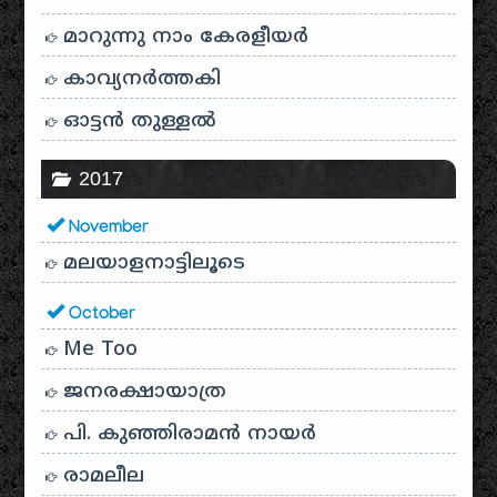
മാറുന്നു നാം കേരളീയർ
കാവ്യനര്‍ത്തകി
ഓട്ടൻ തുള്ളൽ
2017
November
മലയാളനാട്ടിലൂടെ
October
Me Too
ജനരക്ഷായാത്ര
പി. കുഞ്ഞിരാമൻ നായർ
രാമലീല