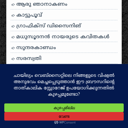
ആരു ഞാനാകണം
കാട്ടുപൂവ്
ഗ്രാഫിക്സ് ഡിസൈനിങ്
മധുസൂദനൻ നായരുടെ കവിതകൾ
സുന്ദരകാണ്ഡം
സരസ്വതി
കാവ്യം സുഗേയം
മെന്‍സ്ട്രുവല്‍ കപ്പ്
June
ഭാരത ഭാഗ്യവിധാതാ
കഥാലോകം
May