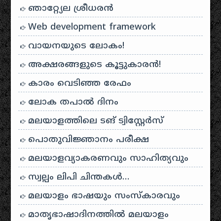
ഞാറ്റ്യേല ശ്രീധരൻ
Web development framework
വായനയുടെ ലോകം!
അക്ഷരങ്ങളുടെ കൂട്ടുകാരൻ!
കാരം വെടിഞ്ഞ രേഫം
ലോക തപാൽ ദിനം
മലയാളത്തിലെ ടങ് ട്വിസ്റ്റേർസ്
പൊതുവിജ്ഞാനം പരീക്ഷ
മലയാളവ്യാകരണവും സാഹിത്യവും
സ്വല്പം ലിപി ചിന്തകൾ…
മലയാളം ഭാഷയും സംസ്കാരവും
മാതൃഭാഷാദിനത്തിൽ മലയാളം