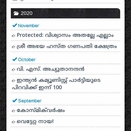
2020
November
Protected: വിശ്വാസം അതല്ലേ എല്ലാം
ശ്രീ അഭയ ഹസ്ത ഗണപതി ക്ഷേത്രം
October
വി. എസ്. അച്യുതാനന്ദൻ
ഇന്ത്യൻ കമ്യൂണിസ്റ്റ് പാർട്ടിയുടെ
പിറവിക്ക് ഇന്ന് 100
September
കോസ്മിക്‌വർഷം
വെട്ടേറ്റ നായ!