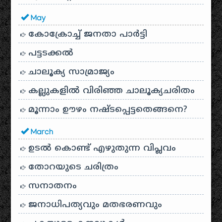
May
കോക്രോച്ച് ജനതാ പാർട്ടി
പട്ടടക്കൽ
ചാലൂക്യ സാമ്രാജ്യം
കല്ലുകളിൽ വിരിഞ്ഞ ചാലൂക്യചരിതം
മൂന്നാം ഊഴം നഷ്ടപ്പെട്ടതെങ്ങനെ?
March
ഉടൽ കൊണ്ട് എഴുതുന്ന വിപ്ലവം
തോറയുടെ ചരിത്രം
സനാതനം
ജനാധിപത്യവും മതഭരണവും