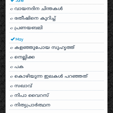
June
വായനദിന ചിന്തകൾ
രതീഷിനെ കുറിച്ച്
പ്രണയബലി
May
കളഞ്ഞുപോയ സുഹൃത്ത്
നെല്ലിക്ക
പക
കൊഴിയുന്ന ഇലകൾ പറഞ്ഞത്
സഖാവ്
നിപാ വൈറസ്
നിത്യപ്രാർത്ഥന