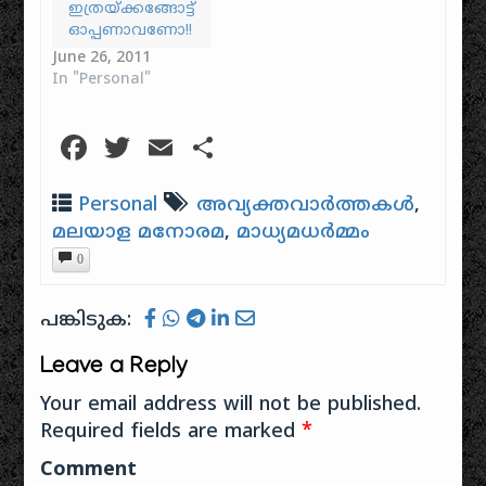
തുടക്കമാവാം ഇത്...
ഇത്രയ്ക്കങ്ങോട്ട്
എല്ലാറ്റിനും
ഓപ്പണാവണോ!!
വഴിതുറന്ന
June 26, 2011
പണ്ഡിതാ,
In "Personal"
താങ്കൾക്ക് നല്ല
നമസ്‌ക്കാരം!!ഇനി
Facebook
Twitter
Email
Share
എന്നെ സൂപ്പർ സ്റ്റാർ
എന്നു
വിളിക്കരുതെന്ന്
Personal
അവ്യക്തവാർത്തകൾ
,
മമ്മൂട്ടി പറഞ്ഞത്രേ!!
അദ്ദേഹത്തിന്റെ
മലയാള മനോരമ
,
മാധ്യമധർമ്മം
സ്വതസിദ്ധമായ
0
അഹന്തയോ
എന്തോ ആവട്ടെ
അത്,മോഹൻലാലിന്റെ
പങ്കിടുക:
ഡേറ്റ് ചോദിച്ച്
ചെല്ലുന്ന
Leave a Reply
പണ്ഡിതരൂപം കണ്ട്
ലാലേട്ടനും ഇപ്പോൾ
Your email address will not be published.
ഞെട്ടിയുണരുന്നുണ്ടാവണം...അമ്മയുടെ
Required fields are marked
*
ഭാരവാഹികളാകെ
അങ്കാലപ്പിലായിരിക്കും...
Comment