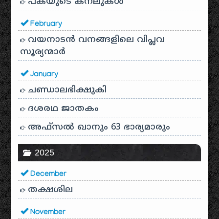
പകയുടെ കനലുകൾ
February
വയനാടൻ വനങ്ങളിലെ വിപ്ലവ
സൂര്യന്മാർ
January
ചണ്ഡാലഭിക്ഷുകി
ദശരഥ ജാതകം
അഫ്സൽ ഖാനും 63 ഭാര്യമാരും
2025
December
തക്ഷശില
November