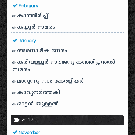
February
കാത്തിരിപ്പ്
കയ്യൂർ സമരം
January
അരനാഴിക നേരം
കരിവള്ളൂർ സൗജന്യ കഞ്ഞിപ്പന്തൽ
സമരം
മാറുന്നു നാം കേരളീയർ
കാവ്യനര്‍ത്തകി
ഓട്ടൻ തുള്ളൽ
2017
November