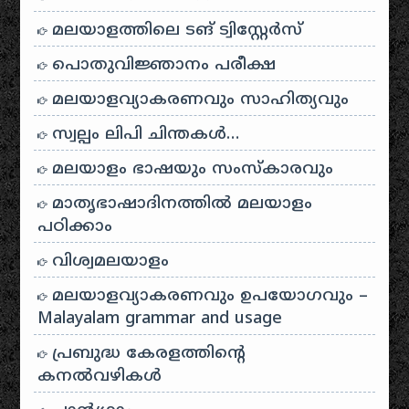
മലയാളത്തിലെ ടങ് ട്വിസ്റ്റേർസ്
പൊതുവിജ്ഞാനം പരീക്ഷ
മലയാളവ്യാകരണവും സാഹിത്യവും
സ്വല്പം ലിപി ചിന്തകൾ…
മലയാളം ഭാഷയും സംസ്കാരവും
മാതൃഭാഷാദിനത്തിൽ മലയാളം
പഠിക്കാം
വിശ്വമലയാളം
മലയാളവ്യാകരണവും ഉപയോഗവും –
Malayalam grammar and usage
പ്രബുദ്ധ കേരളത്തിന്റെ
കനൽവഴികൾ