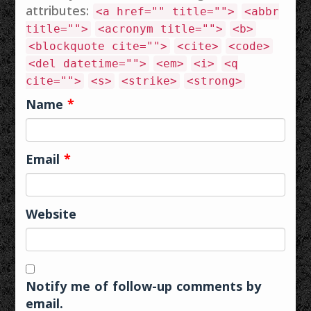
attributes:
<a href="" title="">
<abbr
ഞാൻ അവളുടെ
ലെറ്റർ എടുത്തു…
title="">
<acronym title="">
<b>
<blockquote cite="">
<cite>
<code>
<del datetime="">
<em>
<i>
<q
cite="">
<s>
<strike>
<strong>
Name
*
Email
*
Website
Notify me of follow-up comments by
email.