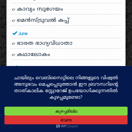
കാവ്യം സുഗേയം
മെന്‍സ്ട്രുവല്‍ കപ്പ്
June
ഭാരത ഭാഗ്യവിധാതാ
കഥാലോകം
May
കാമാഖ്യദേവി
ആത്മികയുടെ പഠനാരംഭം
അമ്മേ നിളേ നിനക്കെന്തുപറ്റി
എന്റെ വിദ്യാലയം, ഒളപ്പമണ്ണ
ശുഭം അശുഭം