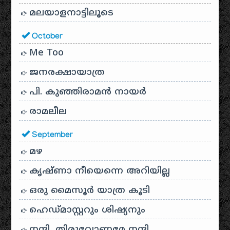
മലയാളനാട്ടിലൂടെ
October
Me Too
ജനരക്ഷായാത്ര
പി. കുഞ്ഞിരാമൻ നായർ
രാമലീല
September
മഴ
കൃഷ്ണാ നീയെന്നെ അറിയില്ല
ഒരു മൈസൂർ യാത്ര കൂടി
ഹെഡ്മാസ്റ്ററും ശിഷ്യനും
നന്ദി, തിരുവോണമേ നന്ദി