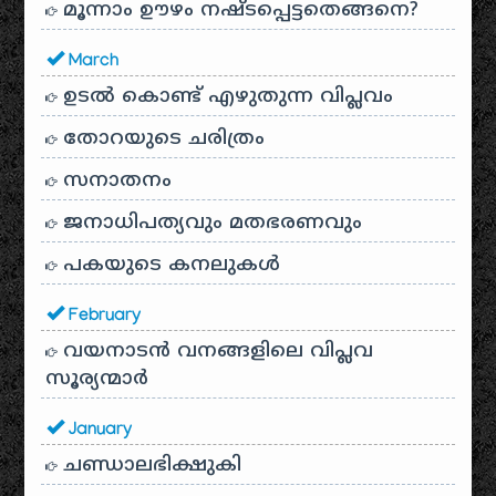
മൂന്നാം ഊഴം നഷ്ടപ്പെട്ടതെങ്ങനെ?
March
ഉടൽ കൊണ്ട് എഴുതുന്ന വിപ്ലവം
തോറയുടെ ചരിത്രം
സനാതനം
ജനാധിപത്യവും മതഭരണവും
പകയുടെ കനലുകൾ
February
വയനാടൻ വനങ്ങളിലെ വിപ്ലവ
സൂര്യന്മാർ
January
ചണ്ഡാലഭിക്ഷുകി