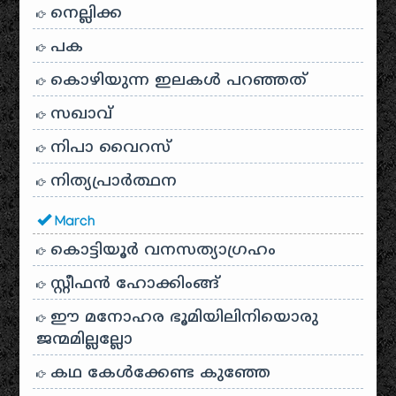
നെല്ലിക്ക
പക
കൊഴിയുന്ന ഇലകൾ പറഞ്ഞത്
സഖാവ്
നിപാ വൈറസ്
നിത്യപ്രാർത്ഥന
March
കൊട്ടിയൂർ വനസത്യാഗ്രഹം
സ്റ്റീഫൻ ഹോക്കിംങ്ങ്
ഈ മനോഹര ഭൂമിയിലിനിയൊരു
ജന്മമില്ലല്ലോ
കഥ കേൾക്കേണ്ട കുഞ്ഞേ