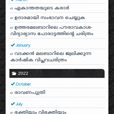
March
ഏകാന്തതയുടെ കരാർ
ഉദാരമായി സംഭാവന ചെയ്യുക
ഉത്തരമലബാറിലെ പൗരാവകാശ-
വിദ്യാഭ്യാസ പോരാട്ടത്തിന്റെ ചരിത്രം
January
വടക്കൻ മലബാറിലെ ജ്വലിക്കുന്ന
കാർഷിക വിപ്ലവചരിത്രം
2022
October
രാവണപുത്രി
July
ഭക്തിയും വിഭക്തിയും