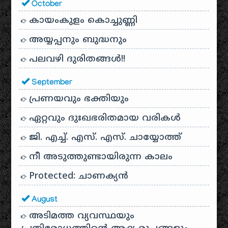
October
കായം‌കുളം കൊച്ചുണ്ണി
അയ്യപ്പനും ബുദ്ധനും
പലവഴി ദുരിതങ്ങൾ!!
September
പ്രണയവും ഭക്തിയും
ഏറ്റവും ദുഃഖഭരിതമായ വരികൾ
ജി. എച്ച്. എസ്. എസ്. ചായ്യോത്ത്
നീ അടുത്തുണ്ടായിരുന്ന കാലം
Protected: ചാണക്യന്‍
August
അടിമത്ത വ്യവസ്ഥയും