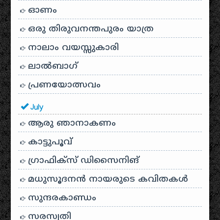
ഓണം
ഒരു തിരുവനന്തപുരം യാത്ര
നാലാം വയസ്സുകാരി
ലാൽബാഗ്
പ്രണയോത്സവം
July
ആരു ഞാനാകണം
കാട്ടുപൂവ്
ഗ്രാഫിക്സ് ഡിസൈനിങ്
മധുസൂദനൻ നായരുടെ കവിതകൾ
സുന്ദരകാണ്ഡം
സരസ്വതി