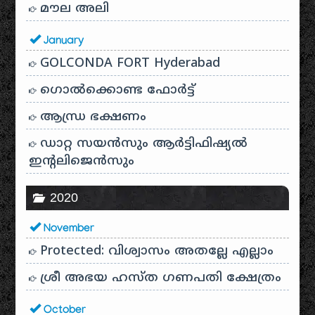
മൗല അലി
January
GOLCONDA FORT Hyderabad
ഗൊൽക്കൊണ്ട ഫോർട്ട്
ആന്ധ്ര ഭക്ഷണം
ഡാറ്റ സയൻസും ആർട്ടിഫിഷ്യൽ
ഇൻ്റലിജെൻസും
2020
November
Protected: വിശ്വാസം അതല്ലേ എല്ലാം
ശ്രീ അഭയ ഹസ്ത ഗണപതി ക്ഷേത്രം
October