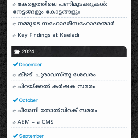
കേരളത്തിലെ പണിമുടക്കുകൾ:
നേട്ടങ്ങളും കോട്ടങ്ങളും
നമ്മുടെ സഹോദരീസഹോദരന്മാർ
Key Findings at Keeladi
2024
December
കീഴടി പുരാവസ്തു ശേഖരം
ചിറയ്ക്കൽ കർഷക സമരം
October
ചീമേനി തോൽവിറക് സമരം
AEM – a CMS
September