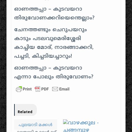
ഓണത്തപ്പാ – കുടവയറാ
തിരുവോണക്കറിയെന്തെല്ലാം?
ചേനത്തണ്ടും ചെറുപയറും
കാടും പടലവുമെരിശ്ശേരി
കാച്ചിയ മോര്, നാരങ്ങാക്കറി,
പച്ചടി, കിച്ചടിയച്ചാറും!
ഓണത്തപ്പാ – കുടവയറാ
എന്നാ പോലും തിരുവോണം?
Related
പുലയാടി മക്കൾ