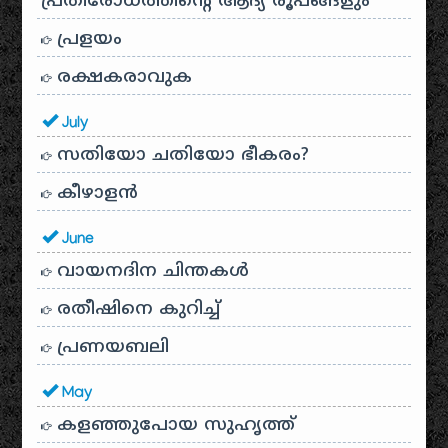
പ്രതിരോധത്തിന്റെ ആദ്യ രൂപങ്ങളും
പ്രളയം
രക്ഷകരാവുക
July
സതിയോ ചതിയോ ഭീകരം?
കീഴാളന്‍
June
വായനദിന ചിന്തകൾ
രതീഷിനെ കുറിച്ച്
പ്രണയബലി
May
കളഞ്ഞുപോയ സുഹൃത്ത്