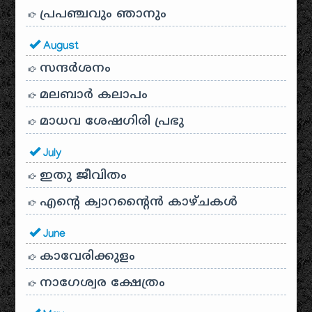
പ്രപഞ്ചവും ഞാനും
August
സന്ദര്‍ശനം
മലബാർ കലാപം
മാധവ ശേഷഗിരി പ്രഭു
July
ഇതു ജീവിതം
എന്റെ ക്വാറന്റൈൻ കാഴ്ചകൾ
June
കാവേരിക്കുളം
നാഗേശ്വര ക്ഷേത്രം