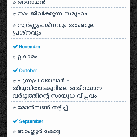
അനാഥന്‍
നാം ജീവിക്കുന്ന സമൂഹം
സ്വര്‍ണ്ണപ്രശ്‌നവും താംബൂല
പ്രശ്‌നവും
November
റ്റകാരം
October
പുന്നപ്ര വയലാർ –
തിരുവിതാംകൂറിലെ അടിസ്ഥാന
വർഗ്ഗത്തിന്റെ സായുധ വിപ്ലവം
മോൻസൺ തട്ടിപ്പ്
September
ബാംഗ്ലൂർ കോട്ട