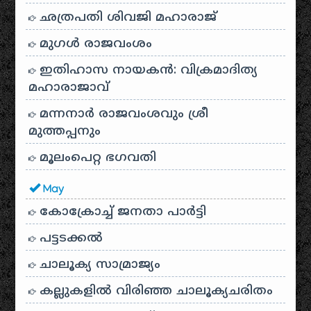
ഛത്രപതി ശിവജി മഹാരാജ്
മുഗൾ രാജവംശം
ഇതിഹാസ നായകൻ: വിക്രമാദിത്യ
മഹാരാജാവ്
മന്നനാർ രാജവംശവും ശ്രീ
മുത്തപ്പനും
മൂലംപെറ്റ ഭഗവതി
May
കോക്രോച്ച് ജനതാ പാർട്ടി
പട്ടടക്കൽ
ചാലൂക്യ സാമ്രാജ്യം
കല്ലുകളിൽ വിരിഞ്ഞ ചാലൂക്യചരിതം