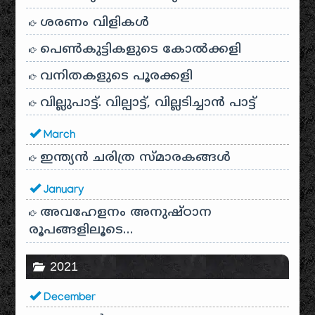
ശരണം വിളികൾ
പെൺകുട്ടികളുടെ കോൽക്കളി
വനിതകളുടെ പൂരക്കളി
വില്ലുപാട്ട്. വില്പാട്ട്, വില്ലടിച്ചാൻ പാട്ട്
March
ഇന്ത്യൻ ചരിത്ര സ്മാരകങ്ങൾ
January
അവഹേളനം അനുഷ്ഠാന
രൂപങ്ങളിലൂടെ…
2021
December