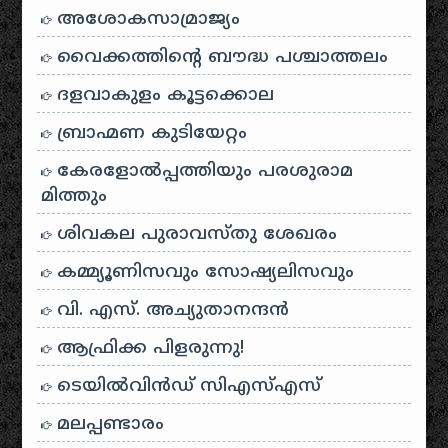
അശോകസാമ്രാജ്യം
വൈക്കത്തിന്റെ ബൗദ്ധ പശ്ചാത്തലം
ദളവാകുളം കൂട്ടക്കൊല
ബ്രാഹ്മണ കുടിയേറ്റം
കേരളോൽപ്പത്തിയും പരശുരാമ
മിത്തും
ശിവകല പുരാവസ്തു ശേഖരം
കമ്മ്യൂണിസവും സോഷ്യലിസവും
വി. എസ്. അച്യുതാനന്ദൻ
ആഫ്രിക്ക പിളരുന്നു!
ടെയിൽ‌വിൻഡ് സി‌എസ്‌എസ്
മലപ്പണ്ടാരം