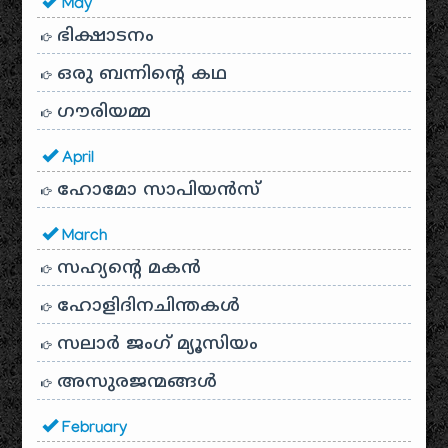
May
ഭിക്ഷാടനം
ഒരു ബന്നിന്റെ കഥ
ഗൗരിയമ്മ
April
ഹോമോ സാപിയൻസ്
March
സഹ്യന്റെ മകൻ
ഹോളിദിനചിന്തകൾ
സലാർ ജംഗ് മ്യൂസിയം
അസുരജന്മങ്ങൾ
February