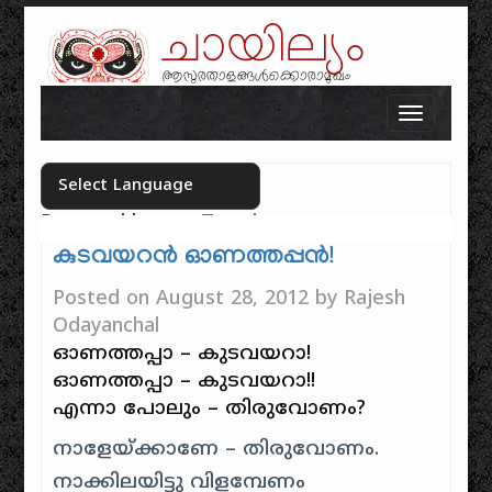
ചായില്യം
ആസുരതാളങ്ങൾക്കൊരാമുഖം
Skip to content
Toggle n
Powered by
Translate
Select your language
കുടവയറൻ ഓണത്തപ്പൻ!
Posted on
August 28, 2012
by
Rajesh
Odayanchal
ഓണത്തപ്പാ – കുടവയറാ!
ഓണത്തപ്പാ – കുടവയറാ!!
എന്നാ പോലും – തിരുവോണം?
നാളേയ്ക്കാണേ – തിരുവോണം.
നാക്കിലയിട്ടു വിളമ്പേണം