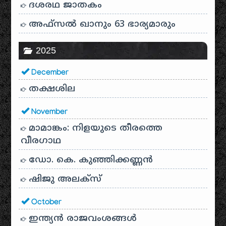
ദശരഥ ജാതകം
അഫ്സൽ ഖാനും 63 ഭാര്യമാരും
2025
December
തക്ഷശില
November
മാമാങ്കം: നിളയുടെ തീരത്തെ
വീരഗാഥ
ഡോ. കെ. കുഞ്ഞിക്കണ്ണൻ
ഷിജു അലക്സ്
October
ഇന്ത്യൻ രാജവംശങ്ങൾ