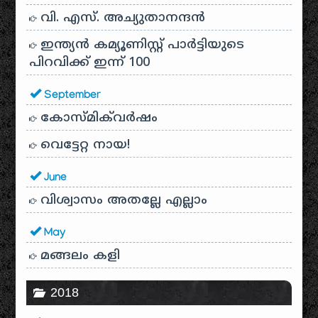
വി. എസ്. അച്യുതാനന്ദൻ
ഇന്ത്യൻ കമ്യൂണിസ്റ്റ് പാർട്ടിയുടെ
പിറവിക്ക് ഇന്ന് 100
September
കോസ്മിക്‌വർഷം
വെട്ടേറ്റ നായ!
June
വിശ്വാസം അതല്ലേ എല്ലാം
May
മങ്ങലം കളി
2018