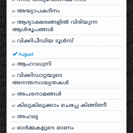
അദ്ധ്യാപകദിനം
ആദ്യാക്ഷരങ്ങളിൽ വിരിയുന്ന
ആൾരൂപങ്ങൾ
വിക്കിപീഡിയ ടൂൾസ്
August
ആഹവധ്വനി
വിക്കിഡാറ്റയുടെ
അനന്തസാദ്ധ്യതകള്‍
അപരനാമങ്ങൾ
കിലുകിലുക്കാം ചെപ്പേ കിങ്ങിണീ
അഹല്യ
ഓര്‍മ്മകളുടെ ഓണം