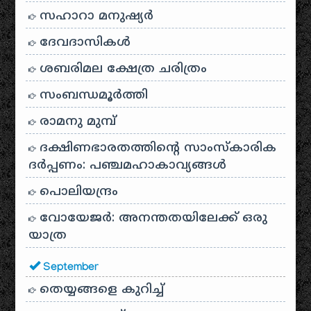
സഹാറാ മനുഷ്യർ
ദേവദാസികൾ
ശബരിമല ക്ഷേത്ര ചരിത്രം
സംബന്ധമൂർത്തി
രാമനു മുമ്പ്
ദക്ഷിണഭാരതത്തിൻ്റെ സാംസ്കാരിക
ദർപ്പണം: പഞ്ചമഹാകാവ്യങ്ങൾ
പൊലിയന്ദ്രം
വോയേജർ: അനന്തതയിലേക്ക് ഒരു
യാത്ര
September
തെയ്യങ്ങളെ കുറിച്ച്