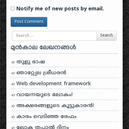
Notify me of new posts by email.
Search for
Search
മുൻകാല ലേഖനങ്ങൾ
തുളു ഭാഷ
ഞാറ്റ്യേല ശ്രീധരൻ
Web development framework
വായനയുടെ ലോകം!
അക്ഷരങ്ങളുടെ കൂട്ടുകാരൻ!
കാരം വെടിഞ്ഞ രേഫം
ലോക തപാൽ ദിനം