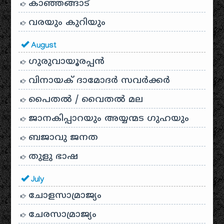
കാഞ്ഞങ്ങാട്
വരയും കുറിയും
August
ഗുരുവായൂരപ്പൻ
വിനായക് ദാമോദർ സവർക്കർ
പൈതൽ / വൈതൽ മല
ജാനകിപ്പാറയും അയ്യന്മട ഗുഹയും
ബജാവു ജനത
തുളു ഭാഷ
July
ചോളസാമ്രാജ്യം
ചേരസാമ്രാജ്യം