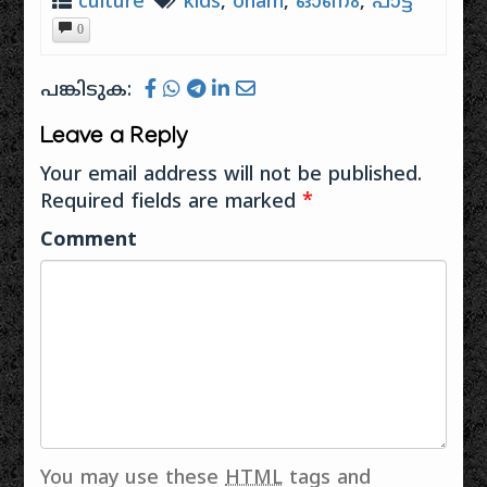
culture
kids
,
onam
,
ഓണം
,
പാട്ട്
തെക്കിനിയിലും
പുലയക്കിടാത്തി
0
വിടർന്ന പ്രണയം
തന്‍ അരയിലെ
കസവുടുത്തും
ദുഃഖം പുലയാണ്
ദാവണിയിട്ടും
പോലും പുലയാണ്
പങ്കിടുക:
ചുരിദാറിട്ടും
പോലും പുലയന്റെ
വളർന്നു.
മകളോട്
Leave a Reply
വളർച്ചയുടെ
പുലയാണ്…
വഴികൾ
Your email address will not be published.
എന്തുതന്നെയാവട്ടെ,
Required fields are marked
*
പ്രണയം
ഒരനുഭൂതിയാണ്;
Comment
ഹൃദ്യമായ
സുഖാനുഭൂതി. ഒരു
പ്രണയകാലത്തിലൂടെ...
അന്നു മൊബൈൽ
ഒന്നുംതന്നെ
ഇല്ലായിരുന്നു...
എഴുത്തു തന്നെ
ശരണം. വലിയ
പണക്കാരുടെ
വീട്ടിൽ പോലും
ഫോണില്ല... ക്ലാസ്
You may use these
HTML
tags and
കഴിഞ്ഞ് വന്ന ഉടനേ