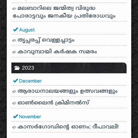
മലബാറിലെ ജന്മിത്വ വിരുദ്ധ
പോരാട്ടവും ജനകീയ പ്രതിരോധവും
August
തൃപ്പരപ്പ് വെള്ളച്ചാട്ടം
കാവുമ്പായി കർഷക സമരം
2023
December
ആരാധനാലയങ്ങളും ഉത്സവങ്ങളും
ഓൺലൈൻ ക്രിമിനൽസ്
November
കാസർഗോഡിൻ്റെ ഓണം; ദീപാവലി!