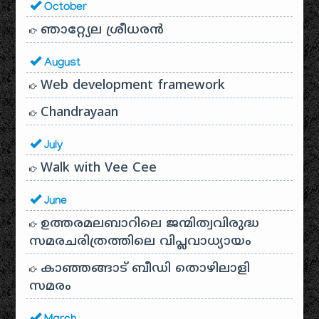
October
ഞാറ്റ്യേല ശ്രീധരൻ
August
Web development framework
Chandrayaan
July
Walk with Vee Cee
June
ഉത്തരമലബാറിലെ ജന്മിത്വവിരുദ്ധ
സമരചരിത്രത്തിലെ വിപ്ലവാധ്യായം
കാഞ്ഞങ്ങാട് ബീഡി തൊഴിലാളി
സമരം