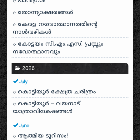
പാന്‍ഗ്രാം
തോന്ന്യാക്ഷരങ്ങള്‍
കേരള നവോത്ഥാനത്തിന്റെ
നാൾവഴികൾ
കോട്ടയം സി.എം.എസ്. പ്രസ്സും
നവോത്ഥാനവും
2026
July
കൊട്ടിയൂർ ക്ഷേത്ര ചരിത്രം
കൊട്ടിയൂർ – വയനാട്
യാത്രാവിശേഷങ്ങൾ
June
ആത്മീയ ടൂറിസം!