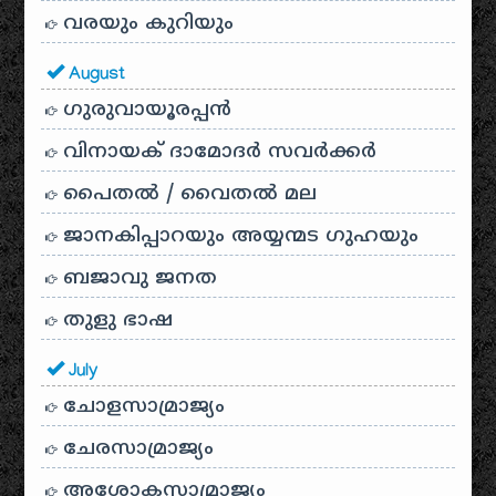
വരയും കുറിയും
August
ഗുരുവായൂരപ്പൻ
വിനായക് ദാമോദർ സവർക്കർ
പൈതൽ / വൈതൽ മല
ജാനകിപ്പാറയും അയ്യന്മട ഗുഹയും
ബജാവു ജനത
തുളു ഭാഷ
July
ചോളസാമ്രാജ്യം
ചേരസാമ്രാജ്യം
അശോകസാമ്രാജ്യം