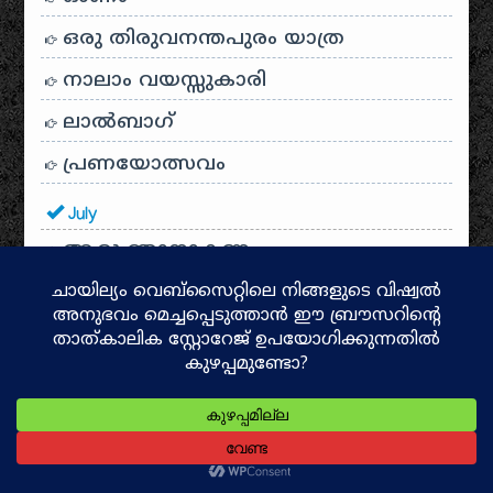
ഒരു തിരുവനന്തപുരം യാത്ര
നാലാം വയസ്സുകാരി
ലാൽബാഗ്
പ്രണയോത്സവം
July
ആരു ഞാനാകണം
കാട്ടുപൂവ്
ഗ്രാഫിക്സ് ഡിസൈനിങ്
മധുസൂദനൻ നായരുടെ കവിതകൾ
സുന്ദരകാണ്ഡം
സരസ്വതി