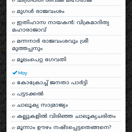
ഛത്രപതി ശിവജി മഹാരാജ്
മുഗൾ രാജവംശം
ഇതിഹാസ നായകൻ: വിക്രമാദിത്യ
മഹാരാജാവ്
മന്നനാർ രാജവംശവും ശ്രീ
മുത്തപ്പനും
മൂലംപെറ്റ ഭഗവതി
May
കോക്രോച്ച് ജനതാ പാർട്ടി
പട്ടടക്കൽ
ചാലൂക്യ സാമ്രാജ്യം
കല്ലുകളിൽ വിരിഞ്ഞ ചാലൂക്യചരിതം
മൂന്നാം ഊഴം നഷ്ടപ്പെട്ടതെങ്ങനെ?