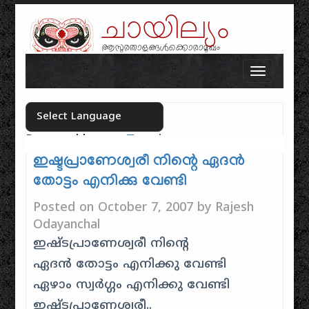
ചായില്യം
ആസുരതാളങ്ങൾക്കൊരാമുഖം
Skip to content
Toggle n
Powered by
Translate
Select your language
ഇഷ്ടപ്രാണേശ്വരീ നിന്റെ ഏദന്‍
തോട്ടം എനിക്കു വേണ്ടി
Posted on
October 7, 2007
by
Rajesh
Odayanchal
ഇഷ്ടപ്രാണേശ്വരീ നിന്റെ
ഏദന്‍ തോട്ടം എനിക്കു വേണ്ടി
ഏഴാം സ്വര്‍ഗ്ഗം എനിക്കു വേണ്ടി
ഇഷ്ടപ്രാണേശ്വരീ..