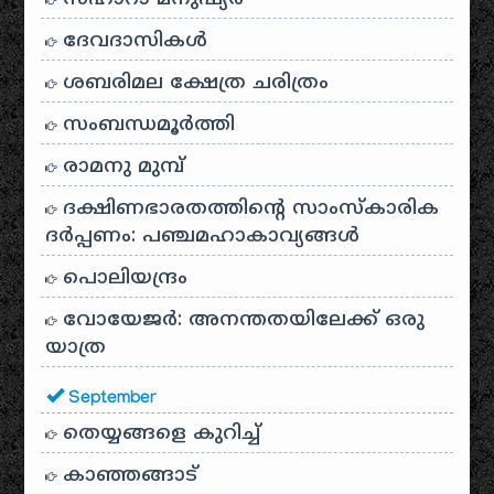
ദേവദാസികൾ
ശബരിമല ക്ഷേത്ര ചരിത്രം
സംബന്ധമൂർത്തി
രാമനു മുമ്പ്
ദക്ഷിണഭാരതത്തിൻ്റെ സാംസ്കാരിക
ദർപ്പണം: പഞ്ചമഹാകാവ്യങ്ങൾ
പൊലിയന്ദ്രം
വോയേജർ: അനന്തതയിലേക്ക് ഒരു
യാത്ര
September
തെയ്യങ്ങളെ കുറിച്ച്
കാഞ്ഞങ്ങാട്