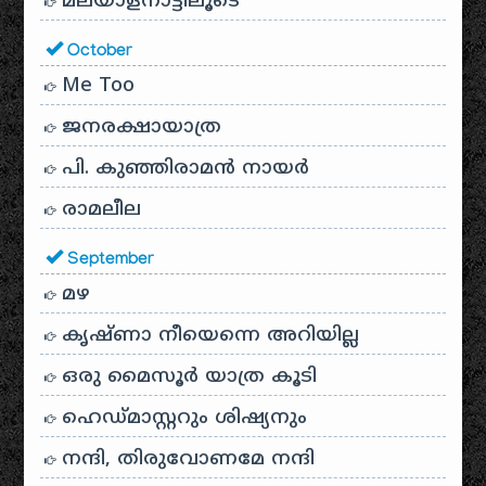
മലയാളനാട്ടിലൂടെ
October
Me Too
ജനരക്ഷായാത്ര
പി. കുഞ്ഞിരാമൻ നായർ
രാമലീല
September
മഴ
കൃഷ്ണാ നീയെന്നെ അറിയില്ല
ഒരു മൈസൂർ യാത്ര കൂടി
ഹെഡ്മാസ്റ്ററും ശിഷ്യനും
നന്ദി, തിരുവോണമേ നന്ദി