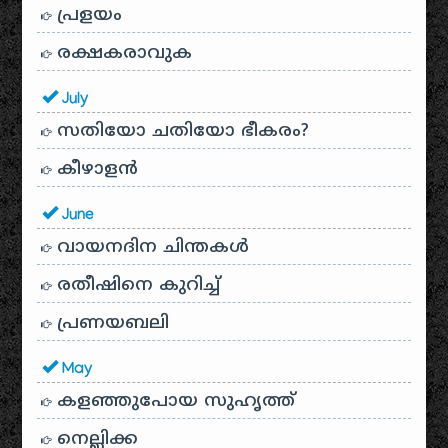
പ്രളയം
രക്ഷകരാവുക
July
സതിയോ ചതിയോ ഭീകരം?
കീഴാളന്‍
June
വായനദിന ചിന്തകൾ
രതീഷിനെ കുറിച്ച്
പ്രണയബലി
May
കളഞ്ഞുപോയ സുഹൃത്ത്
നെല്ലിക്ക