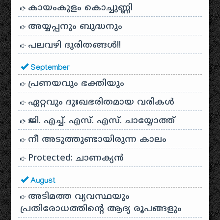
കായം‌കുളം കൊച്ചുണ്ണി
അയ്യപ്പനും ബുദ്ധനും
പലവഴി ദുരിതങ്ങൾ!!
September
പ്രണയവും ഭക്തിയും
ഏറ്റവും ദുഃഖഭരിതമായ വരികൾ
ജി. എച്ച്. എസ്. എസ്. ചായ്യോത്ത്
നീ അടുത്തുണ്ടായിരുന്ന കാലം
Protected: ചാണക്യന്‍
August
അടിമത്ത വ്യവസ്ഥയും
പ്രതിരോധത്തിന്റെ ആദ്യ രൂപങ്ങളും