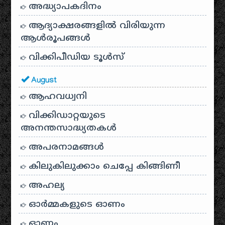
അദ്ധ്യാപകദിനം
ആദ്യാക്ഷരങ്ങളിൽ വിരിയുന്ന
ആൾരൂപങ്ങൾ
വിക്കിപീഡിയ ടൂൾസ്
August
ആഹവധ്വനി
വിക്കിഡാറ്റയുടെ
അനന്തസാദ്ധ്യതകള്‍
അപരനാമങ്ങൾ
കിലുകിലുക്കാം ചെപ്പേ കിങ്ങിണീ
അഹല്യ
ഓര്‍മ്മകളുടെ ഓണം
ഓണം