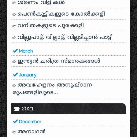
ശരണം വിളികൾ
പെൺകുട്ടികളുടെ കോൽക്കളി
വനിതകളുടെ പൂരക്കളി
വില്ലുപാട്ട്. വില്പാട്ട്, വില്ലടിച്ചാൻ പാട്ട്
March
ഇന്ത്യൻ ചരിത്ര സ്മാരകങ്ങൾ
January
അവഹേളനം അനുഷ്ഠാന
രൂപങ്ങളിലൂടെ…
2021
December
അനാഥന്‍