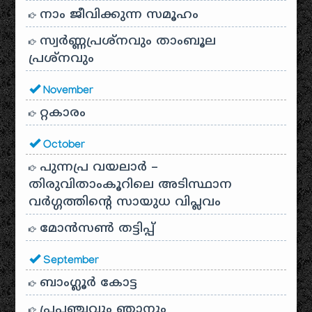
നാം ജീവിക്കുന്ന സമൂഹം
സ്വര്‍ണ്ണപ്രശ്‌നവും താംബൂല
പ്രശ്‌നവും
November
റ്റകാരം
October
പുന്നപ്ര വയലാർ –
തിരുവിതാംകൂറിലെ അടിസ്ഥാന
വർഗ്ഗത്തിന്റെ സായുധ വിപ്ലവം
മോൻസൺ തട്ടിപ്പ്
September
ബാംഗ്ലൂർ കോട്ട
പ്രപഞ്ചവും ഞാനും