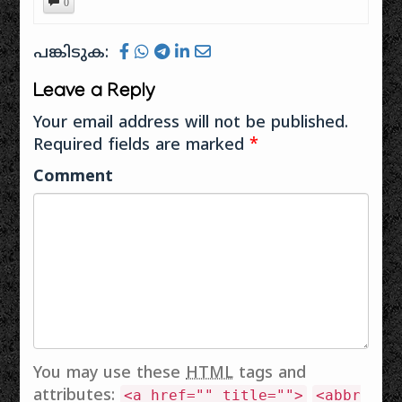
0
കനലു ചിന്തുന്ന
പഴയ ചങ്ങാതിമാര്‍...
തുഷ്ടിയോ-
വാക്കിന്റെ തീരത്ത്
എങ്ങനെ ഉണ്ടെടാ
ടെനിക്കു
കടല് കാണുന്ന
നിന്റെ ഭാര്യ ..???
വേണ്ടതൊക്കെ
പങ്കിടുക:
കുട്ടിയെ പോലെ
മാലാഖ ആണെടാ
നൽകിയാദരിച്ച
ഞാന്‍ വിരലു
മാലാഖ ... ആട്ടെ
ലോകമേ! നിനക്കു
Leave a Reply
കൊണ്ടു കളം
നിന്റെയോ…
വന്ദനം; പിരിഞ്ഞു
തീര്‍ത്ത്‌ നില്‍ക്കവേ
പോയിടട്ടെ
Your email address will not be published.
ചടുല വാക്കുകള്‍
ഞാനിനി-
Required fields are marked
*
കൊണ്ടെന്റെ
ശ്ശനിക്കുഴപ്പമേശിടാത്ത
തോളത്തു
ഭാവിയേ
Comment
മൃദുലമായ്
വരിക്കുവാൻ.
കൈകള്‍
മരിച്ചിടും ജനിച്ച
ചേര്‍ത്തുനീ
മർത്ത്യരൊക്കെയും
പുഞ്ചിരി വിതറി
വിതർക്കമി-
എന്നോട്…
ങ്ങൊരുത്തരും…
You may use these
HTML
tags and
attributes:
<a href="" title="">
<abbr