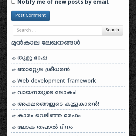
Notify me of new posts by email.
Search for
Search
മുൻകാല ലേഖനങ്ങൾ
തുളു ഭാഷ
ഞാറ്റ്യേല ശ്രീധരൻ
Web development framework
വായനയുടെ ലോകം!
അക്ഷരങ്ങളുടെ കൂട്ടുകാരൻ!
കാരം വെടിഞ്ഞ രേഫം
ലോക തപാൽ ദിനം