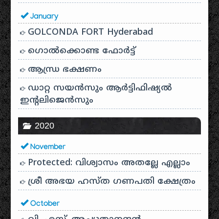
January
GOLCONDA FORT Hyderabad
ഗൊൽക്കൊണ്ട ഫോർട്ട്
ആന്ധ്ര ഭക്ഷണം
ഡാറ്റ സയൻസും ആർട്ടിഫിഷ്യൽ
ഇൻ്റലിജെൻസും
2020
November
Protected: വിശ്വാസം അതല്ലേ എല്ലാം
ശ്രീ അഭയ ഹസ്ത ഗണപതി ക്ഷേത്രം
October