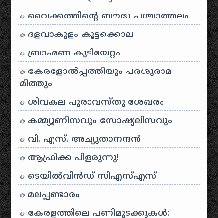
വൈക്കത്തിന്റെ ബൗദ്ധ പശ്ചാത്തലം
ദളവാകുളം കൂട്ടക്കൊല
ബ്രാഹ്മണ കുടിയേറ്റം
കേരളോൽപ്പത്തിയും പരശുരാമ
മിത്തും
ശിവകല പുരാവസ്തു ശേഖരം
കമ്മ്യൂണിസവും സോഷ്യലിസവും
വി. എസ്. അച്യുതാനന്ദൻ
ആഫ്രിക്ക പിളരുന്നു!
ടെയിൽ‌വിൻഡ് സി‌എസ്‌എസ്
മലപ്പണ്ടാരം
കേരളത്തിലെ പണിമുടക്കുകൾ: