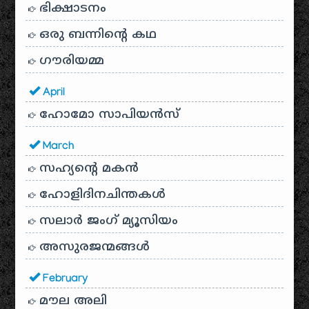
ഭിക്ഷാടനം
ഒരു ബന്നിന്റെ കഥ
ഗൗരിയമ്മ
April
ഹോമോ സാപിയൻസ്
March
സഹ്യന്റെ മകൻ
ഹോളിദിനചിന്തകൾ
സലാർ ജംഗ് മ്യൂസിയം
അസുരജന്മങ്ങൾ
February
മൗല അലി