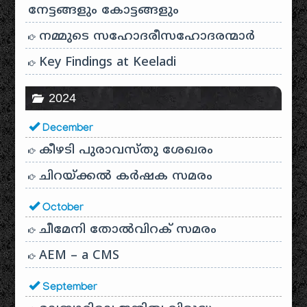
നേട്ടങ്ങളും കോട്ടങ്ങളും
നമ്മുടെ സഹോദരീസഹോദരന്മാർ
Key Findings at Keeladi
2024
December
കീഴടി പുരാവസ്തു ശേഖരം
ചിറയ്ക്കൽ കർഷക സമരം
October
ചീമേനി തോൽവിറക് സമരം
AEM – a CMS
September