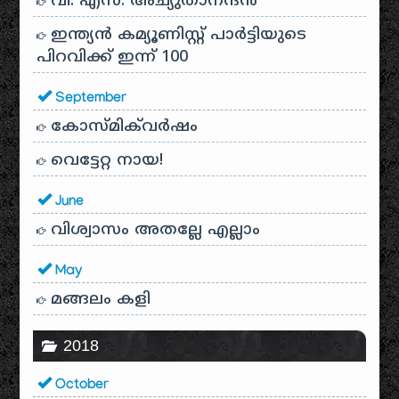
വി. എസ്. അച്യുതാനന്ദൻ
ഇന്ത്യൻ കമ്യൂണിസ്റ്റ് പാർട്ടിയുടെ
പിറവിക്ക് ഇന്ന് 100
September
കോസ്മിക്‌വർഷം
വെട്ടേറ്റ നായ!
June
വിശ്വാസം അതല്ലേ എല്ലാം
May
മങ്ങലം കളി
2018
October