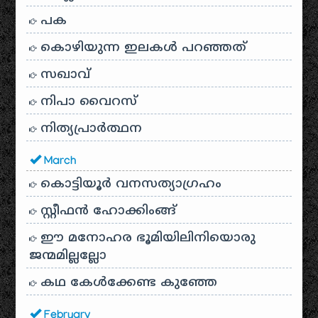
പക
കൊഴിയുന്ന ഇലകൾ പറഞ്ഞത്
സഖാവ്
നിപാ വൈറസ്
നിത്യപ്രാർത്ഥന
March
കൊട്ടിയൂർ വനസത്യാഗ്രഹം
സ്റ്റീഫൻ ഹോക്കിംങ്ങ്
ഈ മനോഹര ഭൂമിയിലിനിയൊരു
ജന്മമില്ലല്ലോ
കഥ കേൾക്കേണ്ട കുഞ്ഞേ
February