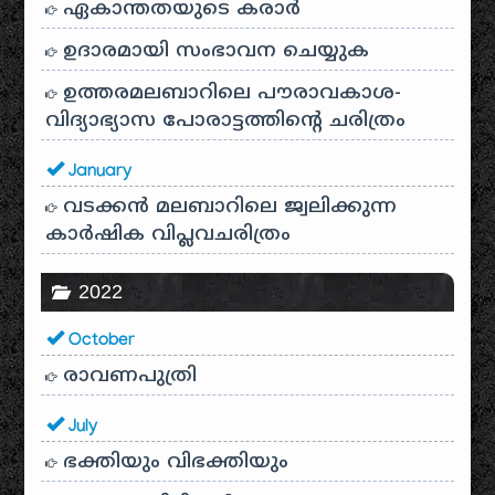
ഏകാന്തതയുടെ കരാർ
ഉദാരമായി സംഭാവന ചെയ്യുക
ഉത്തരമലബാറിലെ പൗരാവകാശ-
വിദ്യാഭ്യാസ പോരാട്ടത്തിന്റെ ചരിത്രം
January
വടക്കൻ മലബാറിലെ ജ്വലിക്കുന്ന
കാർഷിക വിപ്ലവചരിത്രം
2022
October
രാവണപുത്രി
July
ഭക്തിയും വിഭക്തിയും