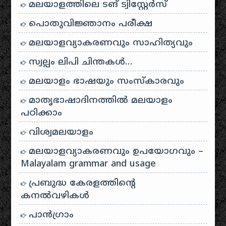
മലയാളത്തിലെ ടങ് ട്വിസ്റ്റേർസ്
പൊതുവിജ്ഞാനം പരീക്ഷ
മലയാളവ്യാകരണവും സാഹിത്യവും
സ്വല്പം ലിപി ചിന്തകൾ…
മലയാളം ഭാഷയും സംസ്കാരവും
മാതൃഭാഷാദിനത്തിൽ മലയാളം
പഠിക്കാം
വിശ്വമലയാളം
മലയാളവ്യാകരണവും ഉപയോഗവും –
Malayalam grammar and usage
പ്രബുദ്ധ കേരളത്തിന്റെ
കനൽവഴികൾ
പാന്‍ഗ്രാം