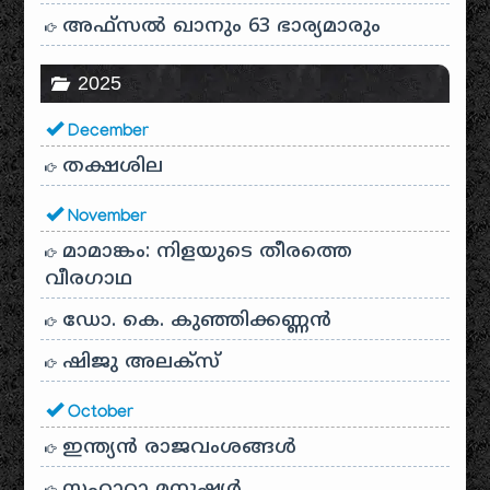
അഫ്സൽ ഖാനും 63 ഭാര്യമാരും
2025
December
തക്ഷശില
November
മാമാങ്കം: നിളയുടെ തീരത്തെ
വീരഗാഥ
ഡോ. കെ. കുഞ്ഞിക്കണ്ണൻ
ഷിജു അലക്സ്
October
ഇന്ത്യൻ രാജവംശങ്ങൾ
സഹാറാ മനുഷ്യർ