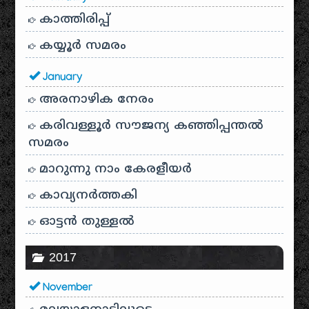
കാത്തിരിപ്പ്
കയ്യൂർ സമരം
January
അരനാഴിക നേരം
കരിവള്ളൂർ സൗജന്യ കഞ്ഞിപ്പന്തൽ
സമരം
മാറുന്നു നാം കേരളീയർ
കാവ്യനര്‍ത്തകി
ഓട്ടൻ തുള്ളൽ
2017
November