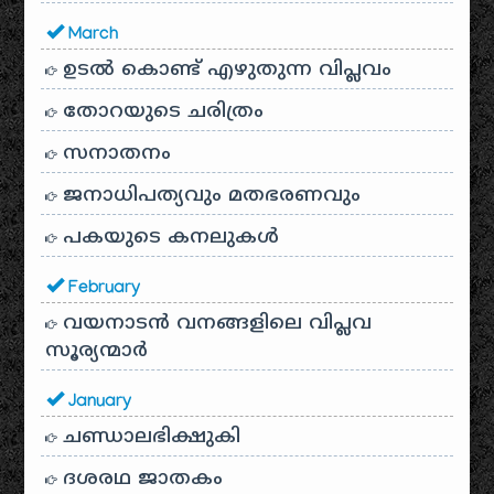
March
ഉടൽ കൊണ്ട് എഴുതുന്ന വിപ്ലവം
തോറയുടെ ചരിത്രം
സനാതനം
ജനാധിപത്യവും മതഭരണവും
പകയുടെ കനലുകൾ
February
വയനാടൻ വനങ്ങളിലെ വിപ്ലവ
സൂര്യന്മാർ
January
ചണ്ഡാലഭിക്ഷുകി
ദശരഥ ജാതകം