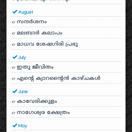
August
സന്ദര്‍ശനം
മലബാർ കലാപം
മാധവ ശേഷഗിരി പ്രഭു
July
ഇതു ജീവിതം
എന്റെ ക്വാറന്റൈൻ കാഴ്ചകൾ
June
കാവേരിക്കുളം
നാഗേശ്വര ക്ഷേത്രം
May