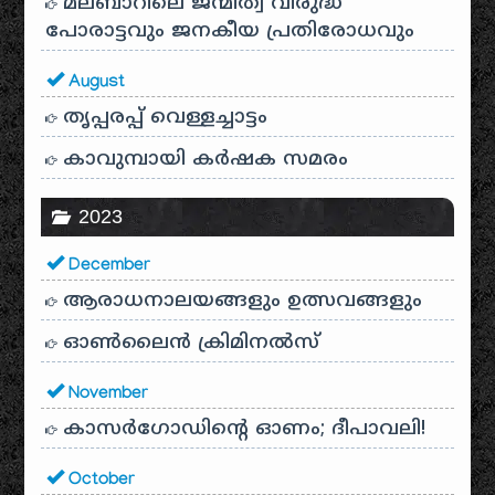
മലബാറിലെ ജന്മിത്വ വിരുദ്ധ
പോരാട്ടവും ജനകീയ പ്രതിരോധവും
August
തൃപ്പരപ്പ് വെള്ളച്ചാട്ടം
കാവുമ്പായി കർഷക സമരം
2023
December
ആരാധനാലയങ്ങളും ഉത്സവങ്ങളും
ഓൺലൈൻ ക്രിമിനൽസ്
November
കാസർഗോഡിൻ്റെ ഓണം; ദീപാവലി!
October