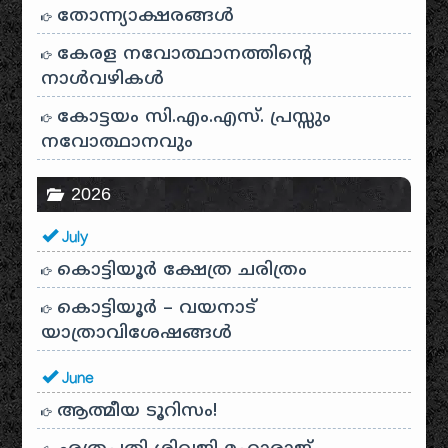
തോന്ന്യാക്ഷരങ്ങള്‍
കേരള നവോത്ഥാനത്തിന്റെ
നാൾവഴികൾ
കോട്ടയം സി.എം.എസ്. പ്രസ്സും
നവോത്ഥാനവും
2026
July
കൊട്ടിയൂർ ക്ഷേത്ര ചരിത്രം
കൊട്ടിയൂർ – വയനാട്
യാത്രാവിശേഷങ്ങൾ
June
ആത്മീയ ടൂറിസം!