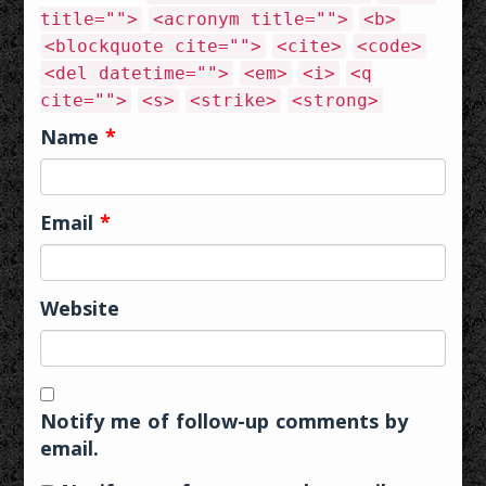
title="">
<acronym title="">
<b>
<blockquote cite="">
<cite>
<code>
<del datetime="">
<em>
<i>
<q
cite="">
<s>
<strike>
<strong>
Name
*
Email
*
Website
Notify me of follow-up comments by
email.