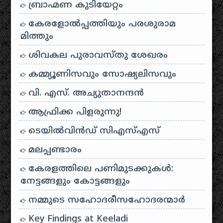
ബ്രാഹ്മണ കുടിയേറ്റം
കേരളോൽപ്പത്തിയും പരശുരാമ
മിത്തും
ശിവകല പുരാവസ്തു ശേഖരം
കമ്മ്യൂണിസവും സോഷ്യലിസവും
വി. എസ്. അച്യുതാനന്ദൻ
ആഫ്രിക്ക പിളരുന്നു!
ടെയിൽ‌വിൻഡ് സി‌എസ്‌എസ്
മലപ്പണ്ടാരം
കേരളത്തിലെ പണിമുടക്കുകൾ:
നേട്ടങ്ങളും കോട്ടങ്ങളും
നമ്മുടെ സഹോദരീസഹോദരന്മാർ
Key Findings at Keeladi