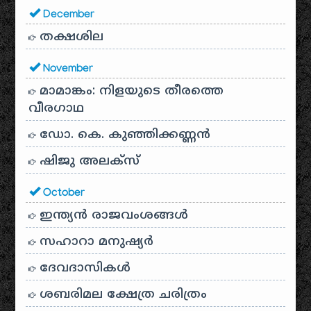
December
തക്ഷശില
November
മാമാങ്കം: നിളയുടെ തീരത്തെ
വീരഗാഥ
ഡോ. കെ. കുഞ്ഞിക്കണ്ണൻ
ഷിജു അലക്സ്
October
ഇന്ത്യൻ രാജവംശങ്ങൾ
സഹാറാ മനുഷ്യർ
ദേവദാസികൾ
ശബരിമല ക്ഷേത്ര ചരിത്രം