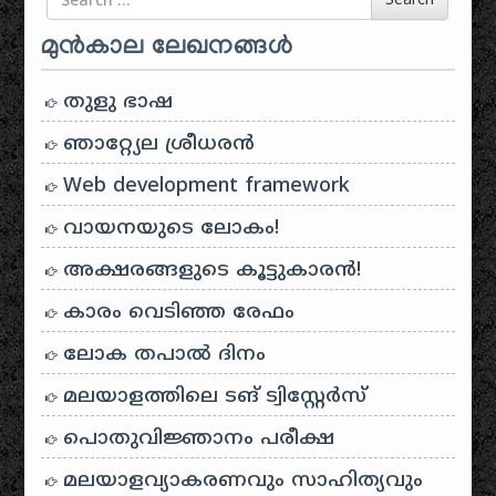
Search
മുൻകാല ലേഖനങ്ങൾ
തുളു ഭാഷ
ഞാറ്റ്യേല ശ്രീധരൻ
Web development framework
വായനയുടെ ലോകം!
അക്ഷരങ്ങളുടെ കൂട്ടുകാരൻ!
കാരം വെടിഞ്ഞ രേഫം
ലോക തപാൽ ദിനം
മലയാളത്തിലെ ടങ് ട്വിസ്റ്റേർസ്
പൊതുവിജ്ഞാനം പരീക്ഷ
മലയാളവ്യാകരണവും സാഹിത്യവും