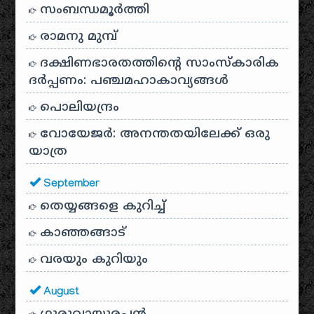
സംബന്ധമൂർത്തി
രാമനു മുമ്പ്
ദക്ഷിണഭാരതത്തിൻ്റെ സാംസ്കാരിക
ദർപ്പണം: പഞ്ചമഹാകാവ്യങ്ങൾ
പൊലിയന്ദ്രം
വോയേജർ: അനന്തതയിലേക്ക് ഒരു
യാത്ര
September
തെയ്യങ്ങളെ കുറിച്ച്
കാഞ്ഞങ്ങാട്
വരയും കുറിയും
August