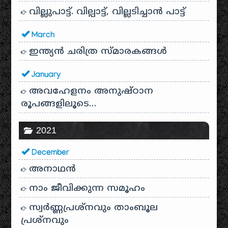
വില്ലുപാട്ട്. വില്പാട്ട്, വില്ലടിച്ചാൻ പാട്ട്
March
ഇന്ത്യൻ ചരിത്ര സ്മാരകങ്ങൾ
January
അവഹേളനം അനുഷ്ഠാന
രൂപങ്ങളിലൂടെ…
2021
December
അനാഥന്‍
നാം ജീവിക്കുന്ന സമൂഹം
സ്വര്‍ണ്ണപ്രശ്‌നവും താംബൂല
പ്രശ്‌നവും