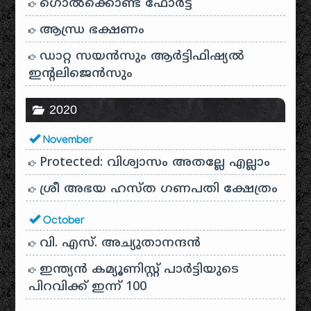
ഗൊൽക്കൊണ്ട ഫോർട്ട്
ആന്ധ്ര ഭക്ഷണം
ഡാറ്റ സയൻസും ആർട്ടിഫിഷ്യൽ
ഇൻ്റലിജെൻസും
2020
November
Protected: വിശ്വാസം അതല്ലേ എല്ലാം
ശ്രീ അഭയ ഹസ്ത ഗണപതി ക്ഷേത്രം
October
വി. എസ്. അച്യുതാനന്ദൻ
ഇന്ത്യൻ കമ്യൂണിസ്റ്റ് പാർട്ടിയുടെ
പിറവിക്ക് ഇന്ന് 100