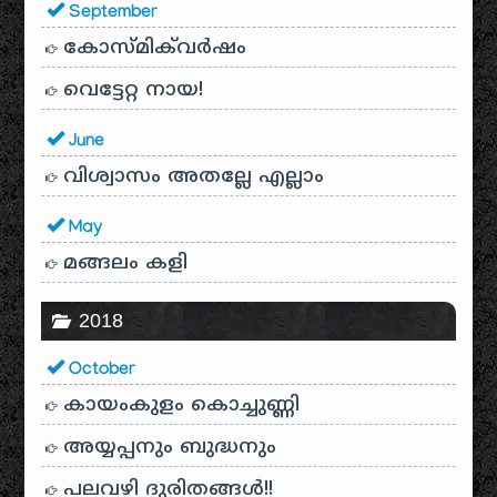
September
കോസ്മിക്‌വർഷം
വെട്ടേറ്റ നായ!
June
വിശ്വാസം അതല്ലേ എല്ലാം
May
മങ്ങലം കളി
2018
October
കായം‌കുളം കൊച്ചുണ്ണി
അയ്യപ്പനും ബുദ്ധനും
പലവഴി ദുരിതങ്ങൾ!!