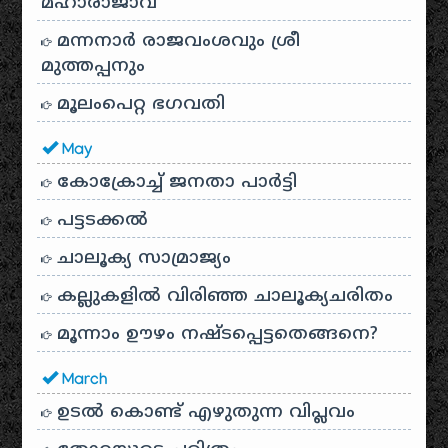
മഹാരാജാവ്
മന്നനാർ രാജവംശവും ശ്രീ
മുത്തപ്പനും
മൂലംപെറ്റ ഭഗവതി
May
കോക്രോച്ച് ജനതാ പാർട്ടി
പട്ടടക്കൽ
ചാലൂക്യ സാമ്രാജ്യം
കല്ലുകളിൽ വിരിഞ്ഞ ചാലൂക്യചരിതം
മൂന്നാം ഊഴം നഷ്ടപ്പെട്ടതെങ്ങനെ?
March
ഉടൽ കൊണ്ട് എഴുതുന്ന വിപ്ലവം