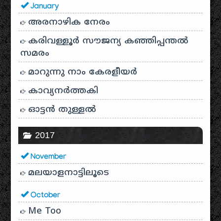
January
അരനാഴിക നേരം
കരിവള്ളൂർ സൗജന്യ കഞ്ഞിപ്പന്തൽ
സമരം
മാറുന്നു നാം കേരളീയർ
കാവ്യനര്‍ത്തകി
ഓട്ടൻ തുള്ളൽ
2017
November
മലയാളനാട്ടിലൂടെ
October
Me Too