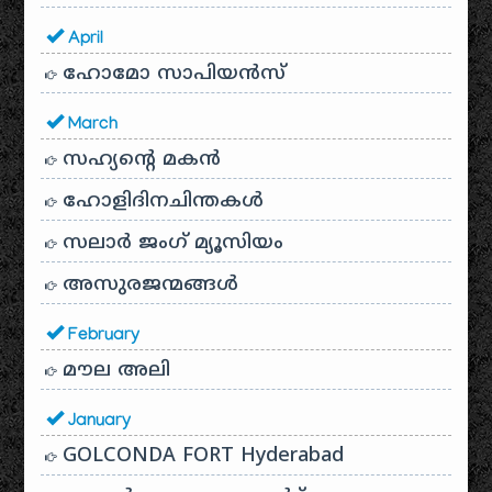
April
ഹോമോ സാപിയൻസ്
March
സഹ്യന്റെ മകൻ
ഹോളിദിനചിന്തകൾ
സലാർ ജംഗ് മ്യൂസിയം
അസുരജന്മങ്ങൾ
February
മൗല അലി
January
GOLCONDA FORT Hyderabad