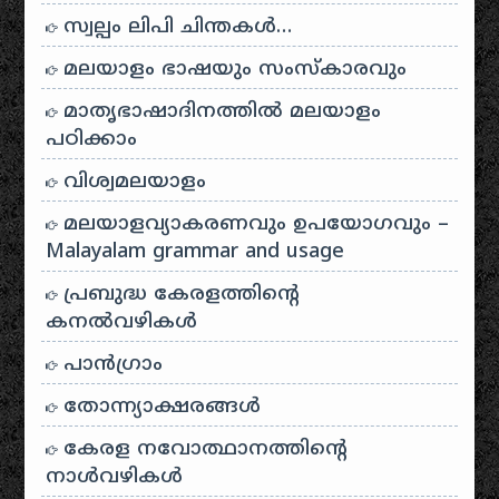
സ്വല്പം ലിപി ചിന്തകൾ…
മലയാളം ഭാഷയും സംസ്കാരവും
മാതൃഭാഷാദിനത്തിൽ മലയാളം
പഠിക്കാം
വിശ്വമലയാളം
മലയാളവ്യാകരണവും ഉപയോഗവും –
Malayalam grammar and usage
പ്രബുദ്ധ കേരളത്തിന്റെ
കനൽവഴികൾ
പാന്‍ഗ്രാം
തോന്ന്യാക്ഷരങ്ങള്‍
കേരള നവോത്ഥാനത്തിന്റെ
നാൾവഴികൾ