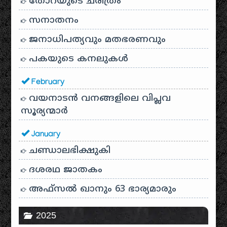
തോറയുടെ ചരിത്രം
സനാതനം
ജനാധിപത്യവും മതഭരണവും
പകയുടെ കനലുകൾ
February
വയനാടൻ വനങ്ങളിലെ വിപ്ലവ
സൂര്യന്മാർ
January
ചണ്ഡാലഭിക്ഷുകി
ദശരഥ ജാതകം
അഫ്സൽ ഖാനും 63 ഭാര്യമാരും
2025