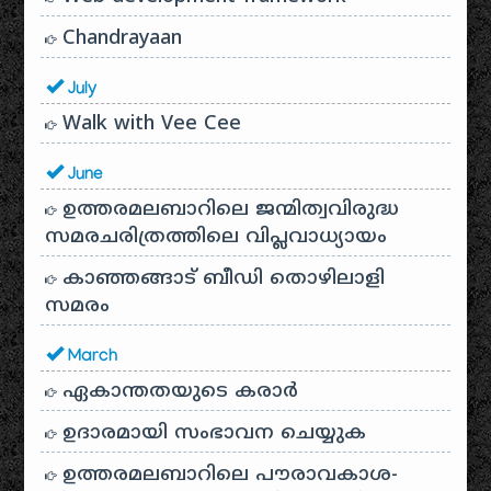
Chandrayaan
July
Walk with Vee Cee
June
ഉത്തരമലബാറിലെ ജന്മിത്വവിരുദ്ധ
സമരചരിത്രത്തിലെ വിപ്ലവാധ്യായം
കാഞ്ഞങ്ങാട് ബീഡി തൊഴിലാളി
സമരം
March
ഏകാന്തതയുടെ കരാർ
ഉദാരമായി സംഭാവന ചെയ്യുക
ഉത്തരമലബാറിലെ പൗരാവകാശ-