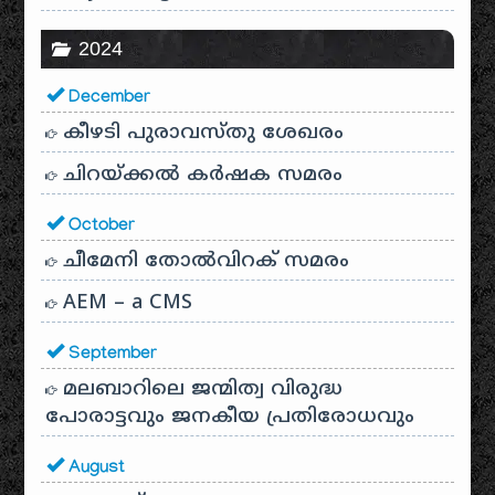
2024
December
കീഴടി പുരാവസ്തു ശേഖരം
ചിറയ്ക്കൽ കർഷക സമരം
October
ചീമേനി തോൽവിറക് സമരം
AEM – a CMS
September
മലബാറിലെ ജന്മിത്വ വിരുദ്ധ
പോരാട്ടവും ജനകീയ പ്രതിരോധവും
August