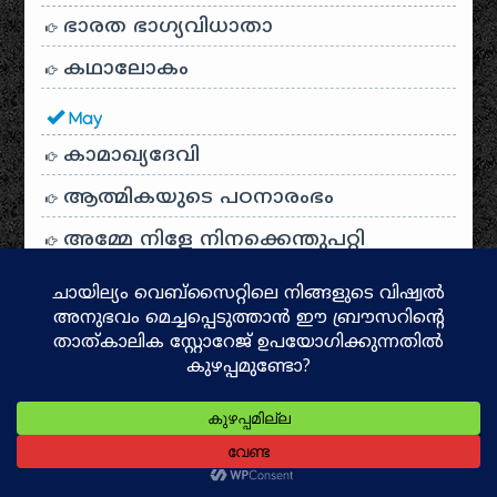
ഭാരത ഭാഗ്യവിധാതാ
കഥാലോകം
May
കാമാഖ്യദേവി
ആത്മികയുടെ പഠനാരംഭം
അമ്മേ നിളേ നിനക്കെന്തുപറ്റി
എന്റെ വിദ്യാലയം, ഒളപ്പമണ്ണ
ശുഭം അശുഭം
അമ്മ മലയാളം
കുമാരനാശാൻ
നൊമ്പരം
ഗീതാഞ്ജലി – ടാഗോർ