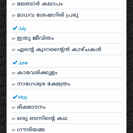
മലബാർ കലാപം
മാധവ ശേഷഗിരി പ്രഭു
July
ഇതു ജീവിതം
എന്റെ ക്വാറന്റൈൻ കാഴ്ചകൾ
June
കാവേരിക്കുളം
നാഗേശ്വര ക്ഷേത്രം
May
ഭിക്ഷാടനം
ഒരു ബന്നിന്റെ കഥ
ഗൗരിയമ്മ