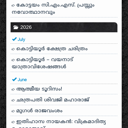
കോട്ടയം സി.എം.എസ്. പ്രസ്സും
നവോത്ഥാനവും
2026
July
കൊട്ടിയൂർ ക്ഷേത്ര ചരിത്രം
കൊട്ടിയൂർ – വയനാട്
യാത്രാവിശേഷങ്ങൾ
June
ആത്മീയ ടൂറിസം!
ഛത്രപതി ശിവജി മഹാരാജ്
മുഗൾ രാജവംശം
ഇതിഹാസ നായകൻ: വിക്രമാദിത്യ