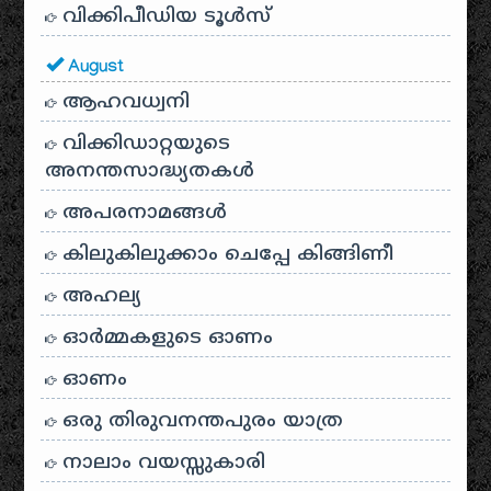
വിക്കിപീഡിയ ടൂൾസ്
August
ആഹവധ്വനി
വിക്കിഡാറ്റയുടെ
അനന്തസാദ്ധ്യതകള്‍
അപരനാമങ്ങൾ
കിലുകിലുക്കാം ചെപ്പേ കിങ്ങിണീ
അഹല്യ
ഓര്‍മ്മകളുടെ ഓണം
ഓണം
ഒരു തിരുവനന്തപുരം യാത്ര
നാലാം വയസ്സുകാരി