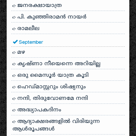
ജനരക്ഷായാത്ര
പി. കുഞ്ഞിരാമൻ നായർ
രാമലീല
September
മഴ
കൃഷ്ണാ നീയെന്നെ അറിയില്ല
ഒരു മൈസൂർ യാത്ര കൂടി
ഹെഡ്മാസ്റ്ററും ശിഷ്യനും
നന്ദി, തിരുവോണമേ നന്ദി
അദ്ധ്യാപകദിനം
ആദ്യാക്ഷരങ്ങളിൽ വിരിയുന്ന
ആൾരൂപങ്ങൾ