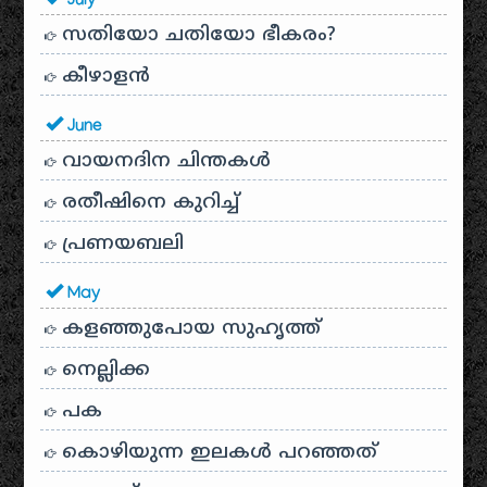
July
സതിയോ ചതിയോ ഭീകരം?
കീഴാളന്‍
June
വായനദിന ചിന്തകൾ
രതീഷിനെ കുറിച്ച്
പ്രണയബലി
May
കളഞ്ഞുപോയ സുഹൃത്ത്
നെല്ലിക്ക
പക
കൊഴിയുന്ന ഇലകൾ പറഞ്ഞത്