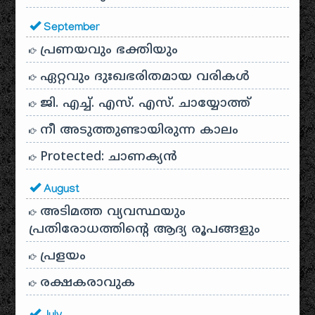
September
പ്രണയവും ഭക്തിയും
ഏറ്റവും ദുഃഖഭരിതമായ വരികൾ
ജി. എച്ച്. എസ്. എസ്. ചായ്യോത്ത്
നീ അടുത്തുണ്ടായിരുന്ന കാലം
Protected: ചാണക്യന്‍
August
അടിമത്ത വ്യവസ്ഥയും
പ്രതിരോധത്തിന്റെ ആദ്യ രൂപങ്ങളും
പ്രളയം
രക്ഷകരാവുക