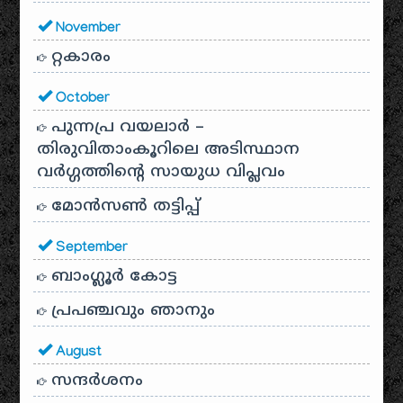
November
റ്റകാരം
October
പുന്നപ്ര വയലാർ –
തിരുവിതാംകൂറിലെ അടിസ്ഥാന
വർഗ്ഗത്തിന്റെ സായുധ വിപ്ലവം
മോൻസൺ തട്ടിപ്പ്
September
ബാംഗ്ലൂർ കോട്ട
പ്രപഞ്ചവും ഞാനും
August
സന്ദര്‍ശനം