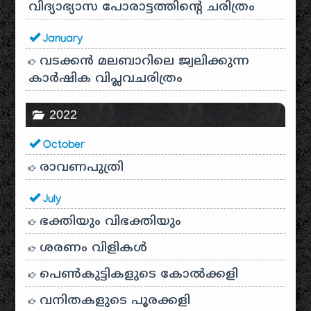
വിദ്യാഭ്യാസ പോരാട്ടത്തിന്റെ ചരിത്രം
January
വടക്കൻ മലബാറിലെ ജ്വലിക്കുന്ന
കാർഷിക വിപ്ലവചരിത്രം
2022
October
രാവണപുത്രി
July
ഭക്തിയും വിഭക്തിയും
ശരണം വിളികൾ
പെൺകുട്ടികളുടെ കോൽക്കളി
വനിതകളുടെ പൂരക്കളി