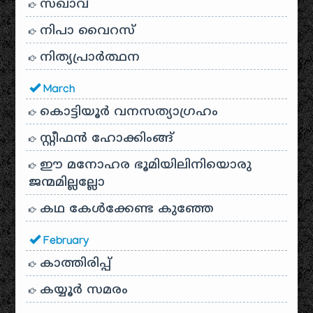
സഖാവ്
നിപാ വൈറസ്
നിത്യപ്രാർത്ഥന
March
കൊട്ടിയൂർ വനസത്യാഗ്രഹം
സ്റ്റീഫൻ ഹോക്കിംങ്ങ്
ഈ മനോഹര ഭൂമിയിലിനിയൊരു
ജന്മമില്ലല്ലോ
കഥ കേൾക്കേണ്ട കുഞ്ഞേ
February
കാത്തിരിപ്പ്
കയ്യൂർ സമരം