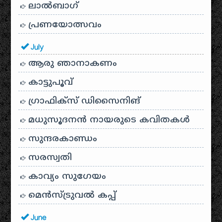
ലാൽബാഗ്
പ്രണയോത്സവം
July
ആരു ഞാനാകണം
കാട്ടുപൂവ്
ഗ്രാഫിക്സ് ഡിസൈനിങ്
മധുസൂദനൻ നായരുടെ കവിതകൾ
സുന്ദരകാണ്ഡം
സരസ്വതി
കാവ്യം സുഗേയം
മെന്‍സ്ട്രുവല്‍ കപ്പ്
June