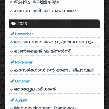
തൃപ്പരപ്പ് വെള്ളച്ചാട്ടം
കാവുമ്പായി കർഷക സമരം
2023
December
ആരാധനാലയങ്ങളും ഉത്സവങ്ങളും
ഓൺലൈൻ ക്രിമിനൽസ്
November
കാസർഗോഡിൻ്റെ ഓണം; ദീപാവലി!
October
ഞാറ്റ്യേല ശ്രീധരൻ
August
Web development framework