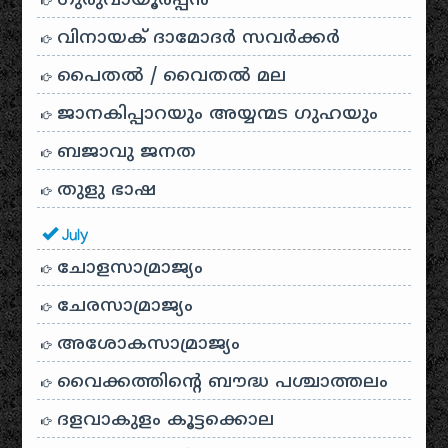
ഗുരുവായൂരപ്പൻ
വിനായക് ദാമോദർ സവർക്കർ
പൈതൽ / വൈതൽ മല
ജാനകിപ്പാറയും അയ്യന്മട ഗുഹയും
ബജാവു ജനത
തുളു ഭാഷ
July
ചോളസാമ്രാജ്യം
ചേരസാമ്രാജ്യം
അശോകസാമ്രാജ്യം
വൈക്കത്തിന്റെ ബൗദ്ധ പശ്ചാത്തലം
ദളവാകുളം കൂട്ടക്കൊല