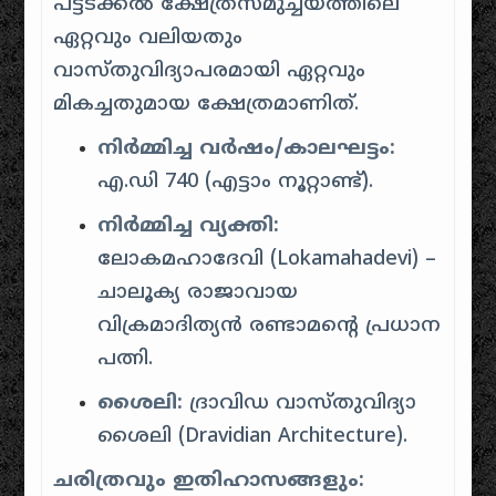
പട്ടടക്കൽ ക്ഷേത്രസമുച്ചയത്തിലെ
ഏറ്റവും വലിയതും
വാസ്തുവിദ്യാപരമായി ഏറ്റവും
മികച്ചതുമായ ക്ഷേത്രമാണിത്.
നിർമ്മിച്ച വർഷം/കാലഘട്ടം:
എ.ഡി 740 (എട്ടാം നൂറ്റാണ്ട്).
നിർമ്മിച്ച വ്യക്തി:
ലോകമഹാദേവി (Lokamahadevi) –
ചാലൂക്യ രാജാവായ
വിക്രമാദിത്യൻ രണ്ടാമന്റെ പ്രധാന
പത്നി.
ശൈലി:
ദ്രാവിഡ വാസ്തുവിദ്യാ
ശൈലി (Dravidian Architecture).
ചരിത്രവും ഇതിഹാസങ്ങളും: