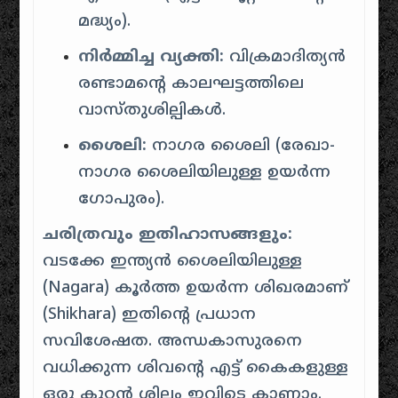
മദ്ധ്യം).
നിർമ്മിച്ച വ്യക്തി:
വിക്രമാദിത്യൻ
രണ്ടാമന്റെ കാലഘട്ടത്തിലെ
വാസ്തുശില്പികൾ.
ശൈലി:
നാഗര ശൈലി (രേഖാ-
നാഗര ശൈലിയിലുള്ള ഉയർന്ന
ഗോപുരം).
ചരിത്രവും ഇതിഹാസങ്ങളും:
വടക്കേ ഇന്ത്യൻ ശൈലിയിലുള്ള
(Nagara) കൂർത്ത ഉയർന്ന ശിഖരമാണ്
(Shikhara) ഇതിന്റെ പ്രധാന
സവിശേഷത.
അന്ധകാസുരനെ
വധിക്കുന്ന ശിവന്റെ എട്ട് കൈകളുള്ള
ഒരു കൂറ്റൻ ശില്പം ഇവിടെ കാണാം.