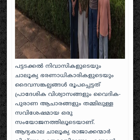
പട്ടടക്കൽ നിവാസികളുടെയും
ചാലൂക്യ ഭരണാധികാരികളുടെയും
ദൈവസങ്കല്പങ്ങൾ രൂപപ്പെട്ടത്
പ്രാദേശിക വിശ്വാസങ്ങളും വൈദിക-
പുരാണ ആചാരങ്ങളും തമ്മിലുള്ള
സവിശേഷമായ ഒരു
സംയോജനത്തിലൂടെയാണ്.
ആദ്യകാല ചാലൂക്യ രാജാക്കന്മാർ