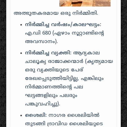
അത്ഭുതകരമായ ഒരു നിർമ്മിതി.
നിർമ്മിച്ച വർഷം/കാലഘട്ടം:
എ.ഡി 680 (ഏഴാം നൂറ്റാണ്ടിന്റെ
അവസാനം).
നിർമ്മിച്ച വ്യക്തി:
ആദ്യകാല
ചാലൂക്യ രാജാക്കന്മാർ (കൃത്യമായ
ഒരു വ്യക്തിയുടെ പേര്
രേഖപ്പെടുത്തിയിട്ടില്ല, എങ്കിലും
നിർമ്മാണത്തിന്റെ പല
ഘട്ടങ്ങളിലും പലരും
പങ്കുവഹിച്ചു).
ശൈലി:
നാഗര ശൈലിയിൽ
തുടങ്ങി ദ്രാവിഡ ശൈലിയുടെ