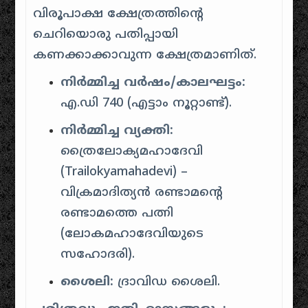
വിരൂപാക്ഷ ക്ഷേത്രത്തിന്റെ
ചെറിയൊരു പതിപ്പായി
കണക്കാക്കാവുന്ന ക്ഷേത്രമാണിത്.
നിർമ്മിച്ച വർഷം/കാലഘട്ടം:
എ.ഡി 740 (എട്ടാം നൂറ്റാണ്ട്).
നിർമ്മിച്ച വ്യക്തി:
ത്രൈലോക്യമഹാദേവി
(Trailokyamahadevi) –
വിക്രമാദിത്യൻ രണ്ടാമന്റെ
രണ്ടാമത്തെ പത്നി
(ലോകമഹാദേവിയുടെ
സഹോദരി).
ശൈലി:
ദ്രാവിഡ ശൈലി.