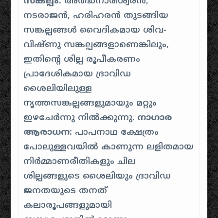
സങ്കല്പം:
അർദ്ധനാരീശ്വരൻ,
നടരാജൻ, ഹരിഹരൻ തുടങ്ങിയ
സങ്കല്പങ്ങൾ വൈദികമായ ശിവ-
വിഷ്ണു സങ്കല്പങ്ങളാണെങ്കിലും,
ഇതിന്റെ ശില്പ രൂപീകരണം
പ്രാദേശികമായ ദ്രാവിഡ
ശൈലിയിലുള്ള
നൃത്തസങ്കല്പങ്ങളുമായും മറ്റും
ഇഴചേർന്നു നിൽക്കുന്നു.
നാഗാര
ആരാധന:
പാപനാഥ ക്ഷേത്രം
പോലുള്ളവയിൽ കാണുന്ന ലളിതമായ
നിർമ്മാണരീതികളും ചില
ശില്പങ്ങളുടെ ശൈലിയും ദ്രാവിഡ
ജനതയുടെ തനത്
കലാരൂപങ്ങളുമായി