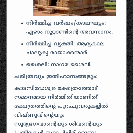
നിർമ്മിച്ച വർഷം/കാലഘട്ടം:
ഏഴാം നൂറ്റാണ്ടിന്റെ അവസാനം.
നിർമ്മിച്ച വ്യക്തി:
ആദ്യകാല
ചാലൂക്യ രാജാക്കന്മാർ.
ശൈലി:
നാഗര ശൈലി.
ചരിത്രവും ഇതിഹാസങ്ങളും:
കാടസിദ്ധേശ്വര ക്ഷേത്രത്തോട്
സമാനമായ നിർമ്മിതിയാണിത്.
ക്ഷേത്രത്തിന്റെ പുറംചുവരുകളിൽ
വിഷ്ണുവിന്റെയും
സൂര്യഭഗവാന്റെയും ശിവന്റെയും