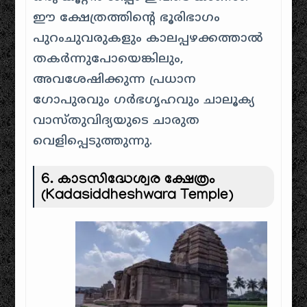
ഈ ക്ഷേത്രത്തിന്റെ ഭൂരിഭാഗം
പുറംചുവരുകളും കാലപ്പഴക്കത്താൽ
തകർന്നുപോയെങ്കിലും,
അവശേഷിക്കുന്ന പ്രധാന
ഗോപുരവും ഗർഭഗൃഹവും ചാലൂക്യ
വാസ്തുവിദ്യയുടെ ചാരുത
വെളിപ്പെടുത്തുന്നു.
6. കാടസിദ്ധേശ്വര ക്ഷേത്രം
(Kadasiddheshwara Temple)