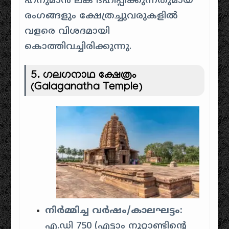
ഹനുമാൻ ലങ്ക ദഹിപ്പിക്കുന്നതുമായ
രംഗങ്ങളും ക്ഷേത്രച്ചുവരുകളിൽ
വളരെ വിശദമായി
കൊത്തിവച്ചിരിക്കുന്നു.
5.
ഗലഗനാഥ ക്ഷേത്രം
(Galaganatha Temple)
നിർമ്മിച്ച വർഷം/കാലഘട്ടം:
എ.ഡി 750 (എട്ടാം നൂറ്റാണ്ടിന്റെ