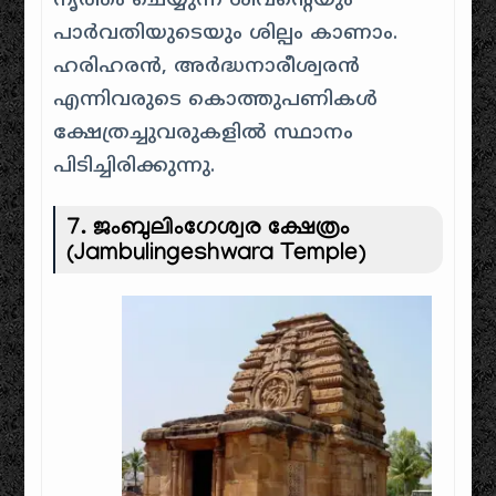
നൃത്തം ചെയ്യുന്ന ശിവന്റെയും
പാർവതിയുടെയും ശില്പം കാണാം.
ഹരിഹരൻ, അർദ്ധനാരീശ്വരൻ
എന്നിവരുടെ കൊത്തുപണികൾ
ക്ഷേത്രച്ചുവരുകളിൽ സ്ഥാനം
പിടിച്ചിരിക്കുന്നു.
7. ജംബുലിംഗേശ്വര ക്ഷേത്രം
(Jambulingeshwara Temple)