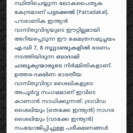
സ്ഥിതിചെയ്യുന്ന ലോകപൈതൃക
കേന്ദ്രമാണ്
പട്ടടക്കൽ
(
Pattadakal
).
പൗരാണിക ഇന്ത്യൻ
വാസ്തുവിദ്യയുടെ ഈറ്റില്ലമായി
അറിയപ്പെടുന്ന ഈ ക്ഷേത്രസമുച്ചയം
എ.ഡി 7, 8 നൂറ്റാണ്ടുകളിൽ
ഭരണം
നടത്തിയിരുന്ന
ബാദാമി
ചാലൂക്യന്മാരുടെ
നിർമ്മിതികളാണ്.
ഉത്തര-ദക്ഷിണ ഭാരതീയ
വാസ്തുവിദ്യാ ശൈലികളുടെ
അപൂർവ്വ സംഗമമാണ് ഇവിടെ
കാണാൻ സാധിക്കുന്നത്.
ദ്രാവിഡ
ശൈലിയും (തെക്കേ ഇന്ത്യൻ) നാഗര
ശൈലിയും (വടക്കേ ഇന്ത്യൻ)
സംയോജിപ്പിച്ചുള്ള പരീക്ഷണങ്ങൾ