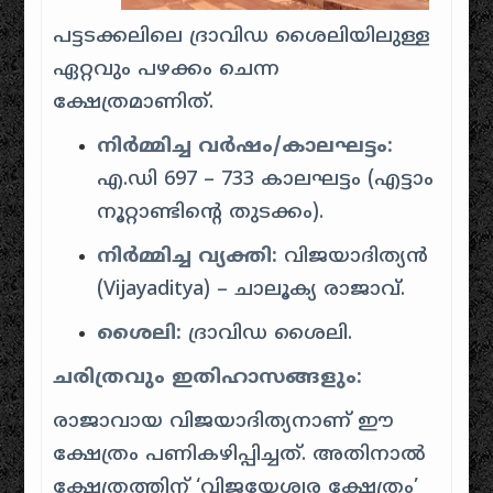
പട്ടടക്കലിലെ ദ്രാവിഡ ശൈലിയിലുള്ള
ഏറ്റവും പഴക്കം ചെന്ന
ക്ഷേത്രമാണിത്.
നിർമ്മിച്ച വർഷം/കാലഘട്ടം:
എ.ഡി 697 – 733 കാലഘട്ടം (എട്ടാം
നൂറ്റാണ്ടിന്റെ തുടക്കം).
നിർമ്മിച്ച വ്യക്തി:
വിജയാദിത്യൻ
(Vijayaditya) – ചാലൂക്യ രാജാവ്.
ശൈലി:
ദ്രാവിഡ ശൈലി.
ചരിത്രവും ഇതിഹാസങ്ങളും:
രാജാവായ വിജയാദിത്യനാണ് ഈ
ക്ഷേത്രം പണികഴിപ്പിച്ചത്.
അതിനാൽ
ക്ഷേത്രത്തിന് ‘വിജയേശ്വര ക്ഷേത്രം’