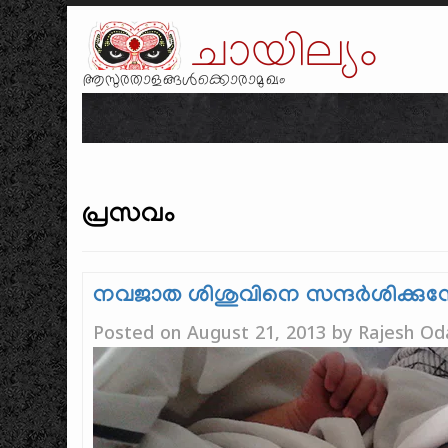
ചായില്യം
ആസുരതാളങ്ങൾക്കൊരാമുഖം
പ്രസവം
നവജാത ശിശുവിനെ സന്ദര്‍ശിക്കുമ്പ
Posted on
August 21, 2013
by
Rajesh Od