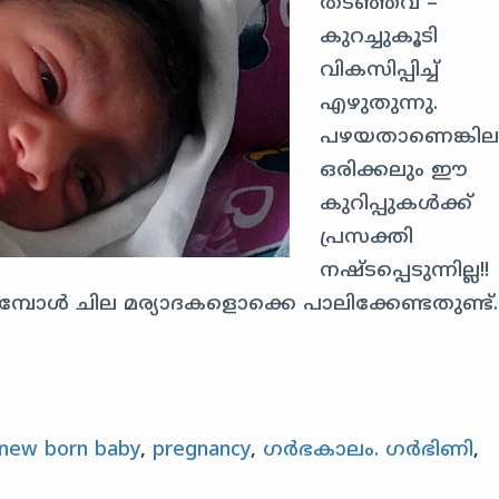
തടഞ്ഞവ –
കുറച്ചുകൂടി
വികസിപ്പിച്ച്
എഴുതുന്നു.
പഴയതാണെങ്കില
ഒരിക്കലും ഈ
കുറിപ്പുകൾക്ക്
പ്രസക്തി
നഷ്ടപ്പെടുന്നില്ല!!
 ചില മര്യാദകളൊക്കെ പാലിക്കേണ്ടതുണ്ട്.
new born baby
,
pregnancy
,
ഗർഭകാലം. ഗർഭിണി
,