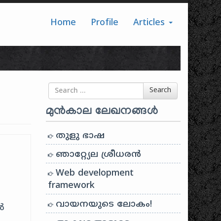
Home
Profile
Articles
Search for
Search
മുൻകാല ലേഖനങ്ങൾ
തുളു ഭാഷ
ഞാറ്റ്യേല ശ്രീധരൻ
Web development
framework
വായനയുടെ ലോകം!
ൽ