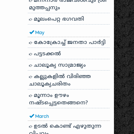
മന്നനാർ രാജവംശവും ശ്രീ
മുത്തപ്പനും
മൂലംപെറ്റ ഭഗവതി
May
കോക്രോച്ച് ജനതാ പാർട്ടി
പട്ടടക്കൽ
ചാലൂക്യ സാമ്രാജ്യം
കല്ലുകളിൽ വിരിഞ്ഞ
ചാലൂക്യചരിതം
മൂന്നാം ഊഴം
നഷ്ടപ്പെട്ടതെങ്ങനെ?
March
ഉടൽ കൊണ്ട് എഴുതുന്ന
വിപ്ലവം