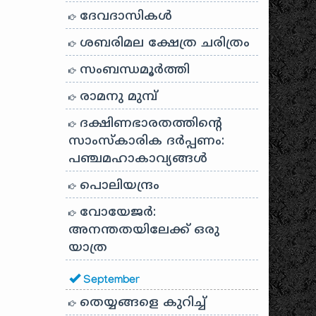
ദേവദാസികൾ
ശബരിമല ക്ഷേത്ര ചരിത്രം
സംബന്ധമൂർത്തി
രാമനു മുമ്പ്
ദക്ഷിണഭാരതത്തിൻ്റെ
സാംസ്കാരിക ദർപ്പണം:
പഞ്ചമഹാകാവ്യങ്ങൾ
പൊലിയന്ദ്രം
വോയേജർ:
അനന്തതയിലേക്ക് ഒരു
യാത്ര
September
തെയ്യങ്ങളെ കുറിച്ച്