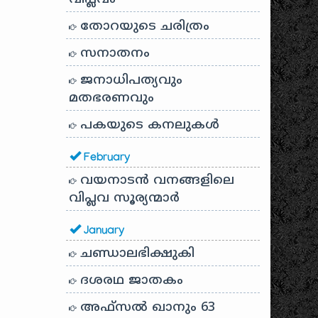
തോറയുടെ ചരിത്രം
സനാതനം
ജനാധിപത്യവും
മതഭരണവും
പകയുടെ കനലുകൾ
February
വയനാടൻ വനങ്ങളിലെ
വിപ്ലവ സൂര്യന്മാർ
January
ചണ്ഡാലഭിക്ഷുകി
ദശരഥ ജാതകം
അഫ്സൽ ഖാനും 63