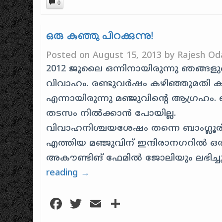
0
ഒരു കുഞ്ഞു പിറക്കുന്നു!
Posted on
August 15, 2013
by
Rajesh Od
2012 ജൂലൈ ഒന്നിനായിരുന്നു ഞങ്ങള
വിവാഹം. രണ്ടുവർഷം കഴിഞ്ഞുമതി ക
എന്നായിരുന്നു മഞ്ജുവിന്റെ ആഗ്രഹം
തടസം നിൽക്കാൻ പോയില്ല.
വിവാഹനിശ്ചയശേഷം തന്നെ ബാംഗ്ലൂ
എത്തിയ മഞ്ജുവിന് ഇന്ദിരാനഗറിൽ ഒരു
അകൗണ്ടിങ് ഫേമിൽ ജോലിയും ലഭിച്ച
reading
→
Facebook
Twitter
Email
Share