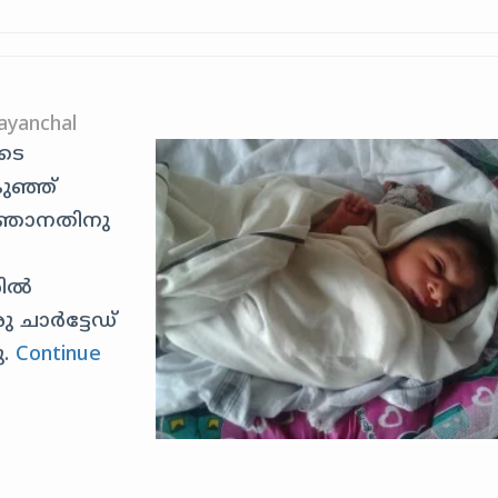
ayanchal
ുടെ
ുഞ്ഞ്
. ഞാനതിനു
രിൽ
 ചാർട്ടേഡ്
ു.
Continue