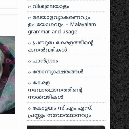
വിശ്വമലയാളം
മലയാളവ്യാകരണവും
ഉപയോഗവും – Malayalam
grammar and usage
പ്രബുദ്ധ കേരളത്തിന്റെ
കനൽവഴികൾ
പാന്‍ഗ്രാം
തോന്ന്യാക്ഷരങ്ങള്‍
കേരള
നവോത്ഥാനത്തിന്റെ
നാൾവഴികൾ
കോട്ടയം സി.എം.എസ്.
പ്രസ്സും നവോത്ഥാനവും