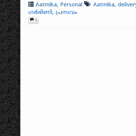
Aatmika
,
Personal
Aatmika
,
deliver
ഗർഭിണി
,
പ്രസവം
9