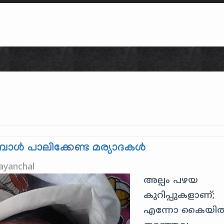
Skip to content
ോള്‍ പാലിക്കേണ്ട മര്യാദകള്‍
ayanchal
അല്പം പഴയ
കുറിപ്പുകളാണ്;
എന്നോ കൈയി