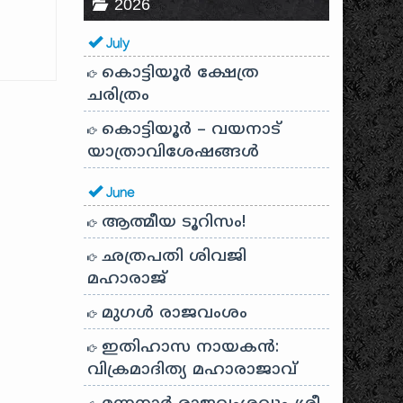
2026
July
കൊട്ടിയൂർ ക്ഷേത്ര
ചരിത്രം
കൊട്ടിയൂർ – വയനാട്
യാത്രാവിശേഷങ്ങൾ
June
ആത്മീയ ടൂറിസം!
ഛത്രപതി ശിവജി
മഹാരാജ്
മുഗൾ രാജവംശം
ഇതിഹാസ നായകൻ:
വിക്രമാദിത്യ മഹാരാജാവ്