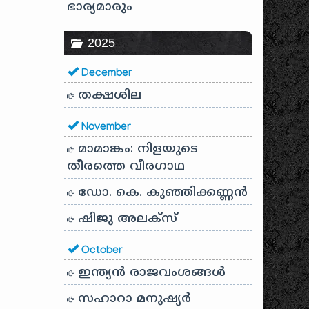
ഭാര്യമാരും
2025
December
തക്ഷശില
November
മാമാങ്കം: നിളയുടെ
തീരത്തെ വീരഗാഥ
ഡോ. കെ. കുഞ്ഞിക്കണ്ണൻ
ഷിജു അലക്സ്
October
ഇന്ത്യൻ രാജവംശങ്ങൾ
സഹാറാ മനുഷ്യർ