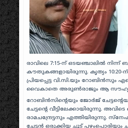
രാവിലെ 7:15-ന് ഒടയഞ്ചാലിൽ നിന്ന
കൗതുകങ്ങളായിരുന്നു. കൃത്യം 10:20-
പ്രിയപ്പെട്ട വി.സി.യും റോബിൻസും എ
വൈകാതെ അരുൺരാജും ആ സൗഹൃദക്കൂട്
റോബിൻസിന്റെയും ജോർജ് ചേട്ടന്റ
ചേട്ടന്റെ വീട്ടിലേക്കായിരുന്നു. അ
രാമചന്ദ്രേട്ടനും എത്തിയിരുന്നു. 
ചേട്ടൻ ഒരുക്കിയ ചൂട് പഴംപൊരിയു