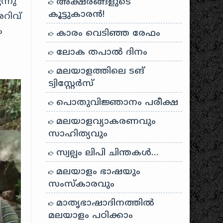
ന്നു
അക്ഷരങ്ങളുടെ
കൂട്ടുകാരൻ!
റിവ്
ം
കാരം വെടിഞ്ഞ രേഫം
ലോക തപാൽ ദിനം
മലയാളത്തിലെ ടങ്
ട്വിസ്റ്റേർസ്
പൊതുവിജ്ഞാനം പരീക്ഷ
മലയാളവ്യാകരണവും
സാഹിത്യവും
സ്വല്പം ലിപി ചിന്തകൾ…
മലയാളം ഭാഷയും
സംസ്കാരവും
മാതൃഭാഷാദിനത്തിൽ
മലയാളം പഠിക്കാം