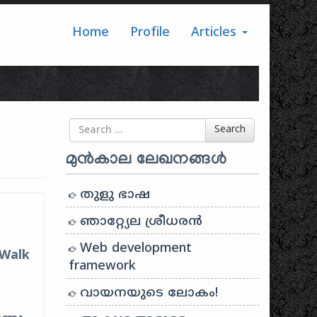
Home
Profile
Articles
Search for
Search
മുൻകാല ലേഖനങ്ങൾ
തുളു ഭാഷ
ഞാറ്റ്യേല ശ്രീധരൻ
Web development
Walk
framework
വായനയുടെ ലോകം!