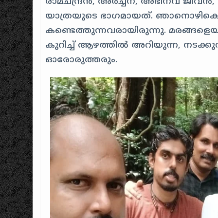
രാമചന്ദ്രൻ, അർച്ചന, അഭിനവ് ജീവൻ,
യാത്രയുടെ ഭാഗമായത്. ഞാനൊഴികെ മറ
കണ്ടെത്തുന്നവരായിരുന്നു. മരങ്ങള
കുറിച്ച് ആഴത്തിൽ അറിയുന്ന, നടക്
ഓരോരുത്തരും.