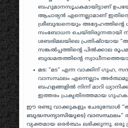
ബഹുമാനസൂചകമായിട്ടാണ് ഉപയോഗിച
ആചാര്യൻ എന്നെല്ലാമാണ് ഇതിന്റ
ശ്രീബുദ്ധനെയും അദ്ദേഹത്തിന്റെ 
സംബോധന ചെയ്തിരുന്നതായി നിരവധി
ശബരിമലയിലെ പ്രതിഷ്ഠയായ “അയ
സങ്കൽപ്പത്തിന്റെ പിൽക്കാല രൂപമാ
ബുദ്ധമതത്തിന്റെ സ്വാധീനത്തെയാണ
മട:
“മട” എന്ന വാക്കിന് ഗുഹ, സ
വാസസ്ഥലം എന്നെല്ലാം അർത്ഥമുണ
ബഹളങ്ങളിൽ നിന്ന് മാറി ധ്യാനിക്
ഇത്തരം പ്രകൃതിദത്തമായ ഗുഹകള
ഈ രണ്ടു വാക്കുകളും ചേരുമ്പോൾ
“അ
ബുദ്ധസന്യാസിയുടെ) വാസസ്ഥലം”
അ
വ്യക്തമായ ഒരർത്ഥം ലഭിക്കുന്നു. ഒരു 