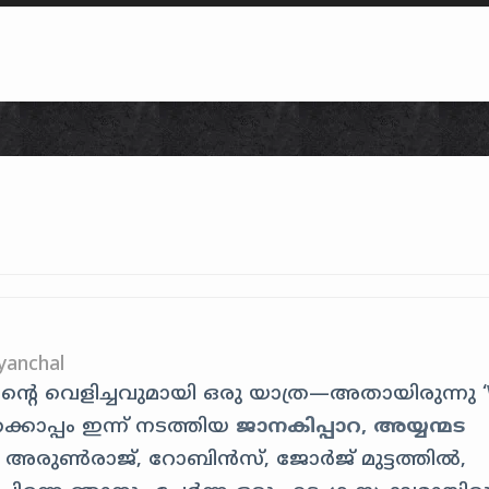
Skip to content
yanchal
ന്റെ വെളിച്ചവുമായി ഒരു യാത്ര—അതായിരുന്നു ‘
ക്കൊപ്പം ഇന്ന് നടത്തിയ
ജാനകിപ്പാറ, അയ്യന്മട
 അരുൺരാജ്, റോബിൻസ്, ജോർജ് മുട്ടത്തിൽ,