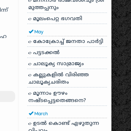
മന്നനാർ രാജവംശവും ശ്രീ
മുത്തപ്പനും
്ന്
മൂലംപെറ്റ ഭഗവതി
May
ുഹ
കോക്രോച്ച് ജനതാ പാർട്ടി
പട്ടടക്കൽ
ചാലൂക്യ സാമ്രാജ്യം
കല്ലുകളിൽ വിരിഞ്ഞ
ചാലൂക്യചരിതം
മൂന്നാം ഊഴം
നഷ്ടപ്പെട്ടതെങ്ങനെ?
March
ഉടൽ കൊണ്ട് എഴുതുന്ന
വിപ്ലവം