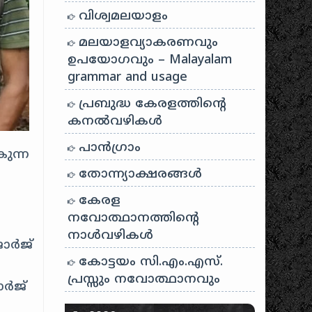
വിശ്വമലയാളം
മലയാളവ്യാകരണവും
ഉപയോഗവും – Malayalam
grammar and usage
പ്രബുദ്ധ കേരളത്തിന്റെ
കനൽവഴികൾ
പാന്‍ഗ്രാം
ുന്ന
തോന്ന്യാക്ഷരങ്ങള്‍
കേരള
നവോത്ഥാനത്തിന്റെ
നാൾവഴികൾ
ോർജ്
കോട്ടയം സി.എം.എസ്.
പ്രസ്സും നവോത്ഥാനവും
ോർജ്