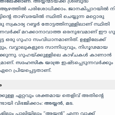
തിലേക്കാണ്
. അയ്യന്മടയ്ക്ക് ശ്രീബുദ്ധ
് ആഴത്തിൽ പരിശോധിക്കാം. ജാനകിപ്പാറയിൽ നിന
്റെ താഴ്‌വരയിൽ സ്ഥിതി ചെയ്യുന്ന മറ്റൊരു
 സ്വകാര്യ റബ്ബർ തോട്ടത്തിനുള്ളിലാണ് സ്ഥിതി
്നവർക്ക് മറക്കാനാവാത്ത ഒരനുഭവമാണ് ഈ ഗ
പെട്ട ഒരു ഗുഹാ സംവിധാനമാണിത്. ഉള്ളിലേക്ക്
ും, വവ്വാലുകളുടെ സാന്നിധ്യവും, നിഗൂഢമായ
ാക്കുന്നു. ഗുഹയ്ക്കുള്ളിലെ കാഴ്ചകൾ കാണാൻ
യമാണ്.
സാഹസിക യാത്ര
ഇഷ്ടപ്പെടുന്നവർക്കും
െ പ്രിയപ്പെട്ടതാണ്.
ം
്കുള്ള ഏറ്റവും ശക്തമായ തെളിവ് അതിന്റെ
ടായി വിഭജിക്കാം:
അയ്യൻ
,
മട
.
ലും പാലിയിലും “അയ്യൻ” എന്ന വാക്ക്