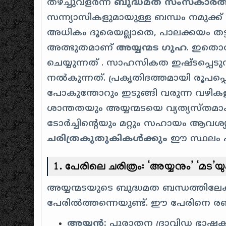
തഴച്ചുവളർന്ന
ബുദ്ധമത സംസ്കാരത്
സന്ന്യാസികളുമായുള്ള ബന്ധം നമുക്ക
അധികം ദൂരെയല്ലാതെ, പാലക്കയം തട്ടിന
അത്ഭുതമാണ്
അയ്യന്മട ഗുഹ
. ഇതൊരു
ചെയ്യുന്നത്
.
സാഹസികത ഇഷ്ടപ്പെടുന
നൽകുന്നത്
. പ്രകൃതിദത്തമായി രൂപപ്
പോകുന്തോറും ഇടുങ്ങി വരുന്ന വഴികള
ശാന്തതയും അയ്യന്മടയെ വ്യത്യസ്തമ
ടോർച്ചിന്റെയും മറ്റും സഹായം ആവശ്
ചരിത്രകുതുകികൾക്കും
ഈ സ്ഥലം ഏറ
1. പേരിലെ ചരിത്രം: ‘അയ്യനും’ ‘മട’യു
അയ്യന്മടയുടെ ബുദ്ധമത ബന്ധത്തിലേക
പേരിൽത്തന്നെയുണ്ട്. ഈ പേരിനെ രണ്
അയ്യൻ:
പുരാതന ദ്രാവിഡ ഭാഷകളി