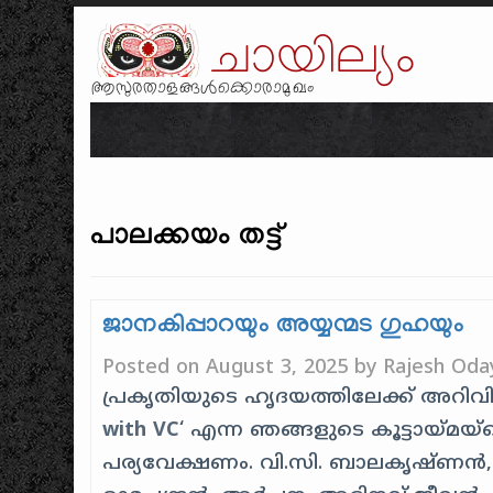
ചായില്യം
ആസുരതാളങ്ങൾക്കൊരാമുഖം
പാലക്കയം തട്ട്
ജാനകിപ്പാറയും അയ്യന്മട ഗുഹയും
Posted on
August 3, 2025
by
Rajesh Oda
പ്രകൃതിയുടെ ഹൃദയത്തിലേക്ക് അറിവി
with VC
‘ എന്ന ഞങ്ങളുടെ കൂട്ടായ്മയ്
പര്യവേക്ഷണം. വി.സി. ബാലകൃഷ്ണൻ,