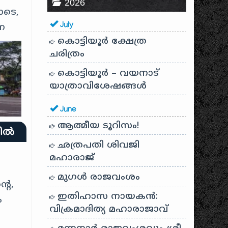
2026
ോടെ,
July
്ന
കൊട്ടിയൂർ ക്ഷേത്ര
ചരിത്രം
കൊട്ടിയൂർ – വയനാട്
യാത്രാവിശേഷങ്ങൾ
June
ആത്മീയ ടൂറിസം!
തിൽ
ഛത്രപതി ശിവജി
മഹാരാജ്
മുഗൾ രാജവംശം
റെ,
ഇതിഹാസ നായകൻ:
ം
വിക്രമാദിത്യ മഹാരാജാവ്