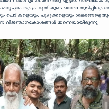
 പിന്നെ ഞാനും ചേർന്ന ഒരു എട്ടംഗ സംഘമായിരു
്റേഴുപേരും പ്രകൃതിയുടെ ഓരോ തുടിപ്പിലും അ
െയും ചെടികളെയും, പുഴുക്കളെയും ശലഭങ്ങളെയു
കുന്ന വിജ്ഞാനകോശങ്ങൾ തന്നെയായിരുന്നു