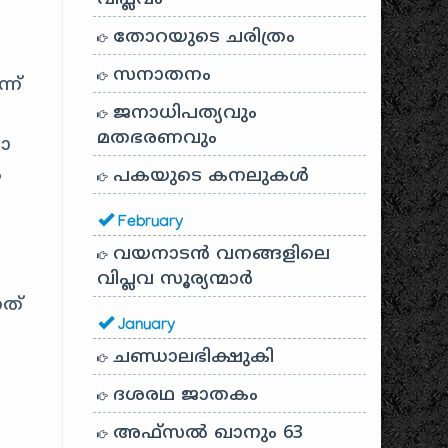
,
തോറയുടെ ചരിത്രം
സനാതനം
്ന്
ജനാധിപത്യവും
മതഭരണവും
ാ
ം
പകയുടെ കനലുകൾ
February
വയനാടൻ വനങ്ങളിലെ
വിപ്ലവ സൂര്യന്മാർ
നത്
January
ചണ്ഡാലഭിക്ഷുകി
ദശരഥ ജാതകം
അഫ്സൽ ഖാനും 63