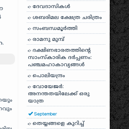
ദേവദാസികൾ
ഈ
ൾ
ശബരിമല ക്ഷേത്ര ചരിത്രം
സംബന്ധമൂർത്തി
രാമനു മുമ്പ്
ഹ.
ദക്ഷിണഭാരതത്തിൻ്റെ
സാംസ്കാരിക ദർപ്പണം:
പഞ്ചമഹാകാവ്യങ്ങൾ
പൊലിയന്ദ്രം
വോയേജർ:
അനന്തതയിലേക്ക് ഒരു
തയും
യാത്ര
ണവും
September
തെയ്യങ്ങളെ കുറിച്ച്