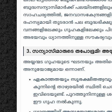
കാലഘട്ടത്തിൽ
ബുദ്ധവിഹാരങ്ങൾ
പല
ബുദ്ധസന്യാസിമാർക്ക് പലയിടങ്ങളിലു
സാഹചര്യത്തിൽ, ജനവാസകേന്ദ്രങ്ങളി
രഹസ്യമായി തുടരാൻ പല ബുദ്ധഭിക്ഷു
വനങ്ങളിലേക്കും ഗുഹകളിലേക്കും പി
അഭയവും ധ്യാനത്തിനുള്ള സൗകര്യവും
3. സന്യാസിമാരുടെ തപോഭൂമി: അയ്യന
അയ്യന്മട ഗുഹയുടെ ഘടനയും അതിന്റെ സ
അനുയോജ്യമായ ഒന്നാണ്.
ഏകാന്തതയും സുരക്ഷിതത്വവും
കുന്നിന്റെ താഴ്വരയിൽ സ്ഥിതി 
ഇവിടെയുണ്ട്. പുറത്തുനിന്നുള്ള
ഈ ഗുഹ നൽകുന്നു.