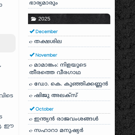
ഭാര്യമാരും
ോ
2025
December
തക്ഷശില
November
മാമാങ്കം: നിളയുടെ
്
തീരത്തെ വീരഗാഥ
ഡോ. കെ. കുഞ്ഞിക്കണ്ണൻ
ഈ
ഷിജു അലക്സ്
വിടെ
October
െ
ഇന്ത്യൻ രാജവംശങ്ങൾ
ടു. ഈ
സഹാറാ മനുഷ്യർ