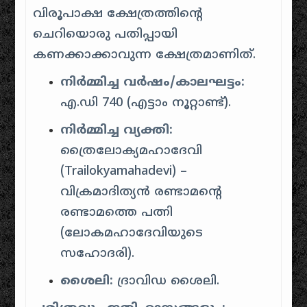
വിരൂപാക്ഷ ക്ഷേത്രത്തിന്റെ
ചെറിയൊരു പതിപ്പായി
കണക്കാക്കാവുന്ന ക്ഷേത്രമാണിത്.
നിർമ്മിച്ച വർഷം/കാലഘട്ടം:
എ.ഡി 740 (എട്ടാം നൂറ്റാണ്ട്).
നിർമ്മിച്ച വ്യക്തി:
ത്രൈലോക്യമഹാദേവി
(Trailokyamahadevi) –
വിക്രമാദിത്യൻ രണ്ടാമന്റെ
രണ്ടാമത്തെ പത്നി
(ലോകമഹാദേവിയുടെ
സഹോദരി).
ശൈലി:
ദ്രാവിഡ ശൈലി.