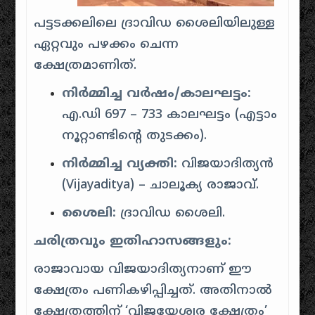
പട്ടടക്കലിലെ ദ്രാവിഡ ശൈലിയിലുള്ള
ഏറ്റവും പഴക്കം ചെന്ന
ക്ഷേത്രമാണിത്.
നിർമ്മിച്ച വർഷം/കാലഘട്ടം:
എ.ഡി 697 – 733 കാലഘട്ടം (എട്ടാം
നൂറ്റാണ്ടിന്റെ തുടക്കം).
നിർമ്മിച്ച വ്യക്തി:
വിജയാദിത്യൻ
(Vijayaditya) – ചാലൂക്യ രാജാവ്.
ശൈലി:
ദ്രാവിഡ ശൈലി.
ചരിത്രവും ഇതിഹാസങ്ങളും:
രാജാവായ വിജയാദിത്യനാണ് ഈ
ക്ഷേത്രം പണികഴിപ്പിച്ചത്.
അതിനാൽ
ക്ഷേത്രത്തിന് ‘വിജയേശ്വര ക്ഷേത്രം’