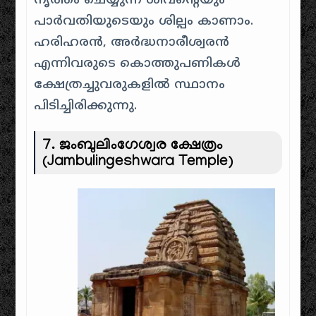
നൃത്തം ചെയ്യുന്ന ശിവന്റെയും
പാർവതിയുടെയും ശില്പം കാണാം.
ഹരിഹരൻ, അർദ്ധനാരീശ്വരൻ
എന്നിവരുടെ കൊത്തുപണികൾ
ക്ഷേത്രച്ചുവരുകളിൽ സ്ഥാനം
പിടിച്ചിരിക്കുന്നു.
7. ജംബുലിംഗേശ്വര ക്ഷേത്രം
(Jambulingeshwara Temple)