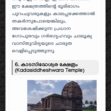
ഈ ക്ഷേത്രത്തിന്റെ ഭൂരിഭാഗം
പുറംചുവരുകളും കാലപ്പഴക്കത്താൽ
തകർന്നുപോയെങ്കിലും,
അവശേഷിക്കുന്ന പ്രധാന
ഗോപുരവും ഗർഭഗൃഹവും ചാലൂക്യ
വാസ്തുവിദ്യയുടെ ചാരുത
വെളിപ്പെടുത്തുന്നു.
6. കാടസിദ്ധേശ്വര ക്ഷേത്രം
(Kadasiddheshwara Temple)