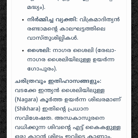
മദ്ധ്യം).
നിർമ്മിച്ച വ്യക്തി:
വിക്രമാദിത്യൻ
രണ്ടാമന്റെ കാലഘട്ടത്തിലെ
വാസ്തുശില്പികൾ.
ശൈലി:
നാഗര ശൈലി (രേഖാ-
നാഗര ശൈലിയിലുള്ള ഉയർന്ന
ഗോപുരം).
ചരിത്രവും ഇതിഹാസങ്ങളും:
വടക്കേ ഇന്ത്യൻ ശൈലിയിലുള്ള
(Nagara) കൂർത്ത ഉയർന്ന ശിഖരമാണ്
(Shikhara) ഇതിന്റെ പ്രധാന
സവിശേഷത.
അന്ധകാസുരനെ
വധിക്കുന്ന ശിവന്റെ എട്ട് കൈകളുള്ള
ഒരു കൂറ്റൻ ശില്പം ഇവിടെ കാണാം.