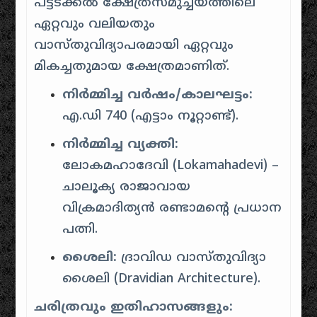
പട്ടടക്കൽ ക്ഷേത്രസമുച്ചയത്തിലെ
ഏറ്റവും വലിയതും
വാസ്തുവിദ്യാപരമായി ഏറ്റവും
മികച്ചതുമായ ക്ഷേത്രമാണിത്.
നിർമ്മിച്ച വർഷം/കാലഘട്ടം:
എ.ഡി 740 (എട്ടാം നൂറ്റാണ്ട്).
നിർമ്മിച്ച വ്യക്തി:
ലോകമഹാദേവി (Lokamahadevi) –
ചാലൂക്യ രാജാവായ
വിക്രമാദിത്യൻ രണ്ടാമന്റെ പ്രധാന
പത്നി.
ശൈലി:
ദ്രാവിഡ വാസ്തുവിദ്യാ
ശൈലി (Dravidian Architecture).
ചരിത്രവും ഇതിഹാസങ്ങളും: