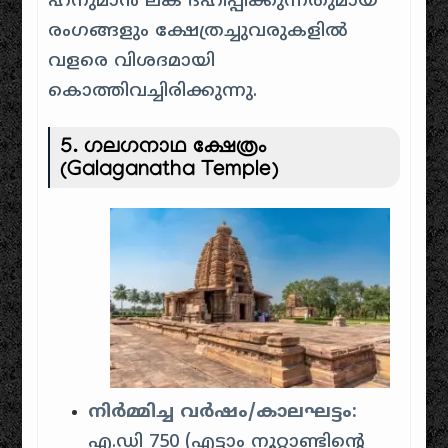
ഹനുമാൻ ലങ്ക ദഹിപ്പിക്കുന്നതുമായ
രംഗങ്ങളും ക്ഷേത്രച്ചുവരുകളിൽ
വളരെ വിശദമായി
കൊത്തിവച്ചിരിക്കുന്നു.
5.
ഗലഗനാഥ ക്ഷേത്രം
(Galaganatha Temple)
നിർമ്മിച്ച വർഷം/കാലഘട്ടം:
എ.ഡി 750 (എട്ടാം നൂറ്റാണ്ടിന്റെ