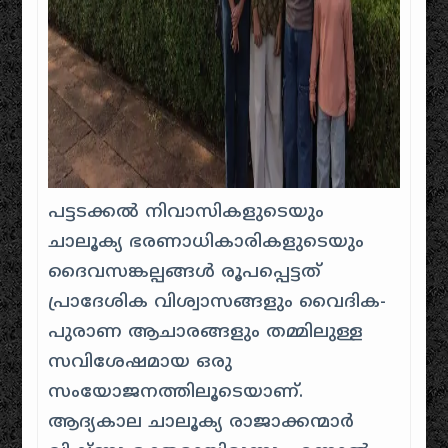
പട്ടടക്കൽ നിവാസികളുടെയും
ചാലൂക്യ ഭരണാധികാരികളുടെയും
ദൈവസങ്കല്പങ്ങൾ രൂപപ്പെട്ടത്
പ്രാദേശിക വിശ്വാസങ്ങളും വൈദിക-
പുരാണ ആചാരങ്ങളും തമ്മിലുള്ള
സവിശേഷമായ ഒരു
സംയോജനത്തിലൂടെയാണ്.
ആദ്യകാല ചാലൂക്യ രാജാക്കന്മാർ