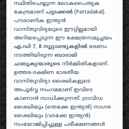
സ്ഥിതിചെയ്യുന്ന ലോകപൈതൃക
കേന്ദ്രമാണ്
പട്ടടക്കൽ
(
Pattadakal
).
പൗരാണിക ഇന്ത്യൻ
വാസ്തുവിദ്യയുടെ ഈറ്റില്ലമായി
അറിയപ്പെടുന്ന ഈ ക്ഷേത്രസമുച്ചയം
എ.ഡി 7, 8 നൂറ്റാണ്ടുകളിൽ
ഭരണം
നടത്തിയിരുന്ന
ബാദാമി
ചാലൂക്യന്മാരുടെ
നിർമ്മിതികളാണ്.
ഉത്തര-ദക്ഷിണ ഭാരതീയ
വാസ്തുവിദ്യാ ശൈലികളുടെ
അപൂർവ്വ സംഗമമാണ് ഇവിടെ
കാണാൻ സാധിക്കുന്നത്.
ദ്രാവിഡ
ശൈലിയും (തെക്കേ ഇന്ത്യൻ) നാഗര
ശൈലിയും (വടക്കേ ഇന്ത്യൻ)
സംയോജിപ്പിച്ചുള്ള പരീക്ഷണങ്ങൾ