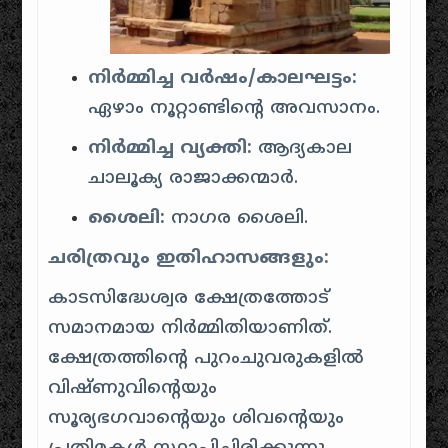
നിർമ്മിച്ച വർഷം/കാലഘട്ടം:
ഏഴാം നൂറ്റാണ്ടിന്റെ അവസാനം.
നിർമ്മിച്ച വ്യക്തി:
ആദ്യകാല
ചാലൂക്യ രാജാക്കന്മാർ.
ശൈലി:
നാഗര ശൈലി.
ചരിത്രവും ഇതിഹാസങ്ങളും:
കാടസിദ്ധേശ്വര ക്ഷേത്രത്തോട്
സമാനമായ നിർമ്മിതിയാണിത്.
ക്ഷേത്രത്തിന്റെ പുറംചുവരുകളിൽ
വിഷ്ണുവിന്റെയും
സൂര്യഭഗവാന്റെയും ശിവന്റെയും