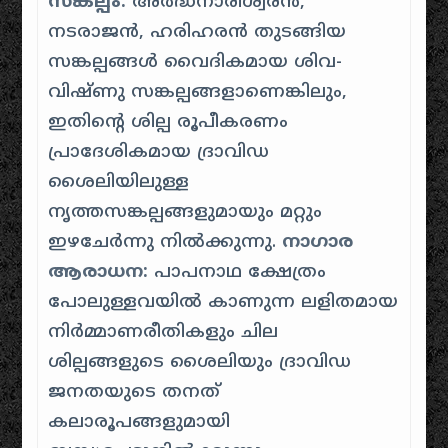
സങ്കല്പം:
അർദ്ധനാരീശ്വരൻ,
നടരാജൻ, ഹരിഹരൻ തുടങ്ങിയ
സങ്കല്പങ്ങൾ വൈദികമായ ശിവ-
വിഷ്ണു സങ്കല്പങ്ങളാണെങ്കിലും,
ഇതിന്റെ ശില്പ രൂപീകരണം
പ്രാദേശികമായ ദ്രാവിഡ
ശൈലിയിലുള്ള
നൃത്തസങ്കല്പങ്ങളുമായും മറ്റും
ഇഴചേർന്നു നിൽക്കുന്നു.
നാഗാര
ആരാധന:
പാപനാഥ ക്ഷേത്രം
പോലുള്ളവയിൽ കാണുന്ന ലളിതമായ
നിർമ്മാണരീതികളും ചില
ശില്പങ്ങളുടെ ശൈലിയും ദ്രാവിഡ
ജനതയുടെ തനത്
കലാരൂപങ്ങളുമായി