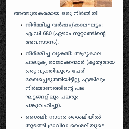
അത്ഭുതകരമായ ഒരു നിർമ്മിതി.
നിർമ്മിച്ച വർഷം/കാലഘട്ടം:
എ.ഡി 680 (ഏഴാം നൂറ്റാണ്ടിന്റെ
അവസാനം).
നിർമ്മിച്ച വ്യക്തി:
ആദ്യകാല
ചാലൂക്യ രാജാക്കന്മാർ (കൃത്യമായ
ഒരു വ്യക്തിയുടെ പേര്
രേഖപ്പെടുത്തിയിട്ടില്ല, എങ്കിലും
നിർമ്മാണത്തിന്റെ പല
ഘട്ടങ്ങളിലും പലരും
പങ്കുവഹിച്ചു).
ശൈലി:
നാഗര ശൈലിയിൽ
തുടങ്ങി ദ്രാവിഡ ശൈലിയുടെ