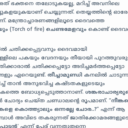
 അത് ഭക്തനെ തലോടുകയല്ല, മറിച്ച് അവനിലെ
ുകളയുകയാണ് ചെയ്യുന്നത്. തെയ്യത്തിന്റെ ഓര
. മന്ത്രോച്ചാരണങ്ങളിലൂടെ ദൈവത്തെ
ിയും
(Torch of fire)
ചെണ്ടമേളവും
കൊണ്ട് ദൈവ
ധത്തിൽ ചതിക്കപ്പെട്ടവനും ദൈവമായി
്ളിലെ പകയും വേദനയും തീയായി പുറത്തുവരുന്
ക്കാരാൽ ചതിക്കപ്പെട്ടോ അടിച്ചമർത്തപ്പെട്ടോ
ങ്ങളും ഏറെയുണ്ട്.
തീച്ചാമുണ്ഡി
കനലിൽ ചാടുന്ന
റിച്ച് താൻ അനുഭവിച്ച കഷ്ടതകളുടെയും
കത്തെ ബോധ്യപ്പെടുത്താനാണ്.
ശങ്കരാചാര്യരു
ചോദ്യം ചെയ്ത ചണ്ഡാലന്റെ രൂപമാണ്. “
നീങ്ക
്കളെ കൊത്ത്യാലും ഒന്നല്ലേ ചോര..?
” എന്ന് ആ
ുമ്പോൾ അവിടെ തകരുന്നത് ജാതിക്കോമരങ്ങളുട
ൊട്ടൻ
‘ എന്ന് പേര് വന്നതുതന്നെ