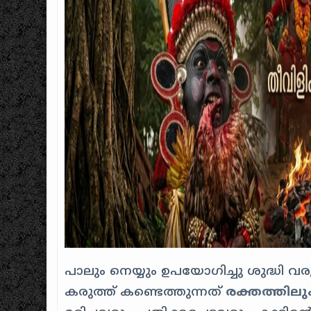
പാലും നെയ്യും ഉപയോഗിച്ചു ശുദ്ധി വരു
കരുത്ത് കണ്ടെത്തുന്നത്
രക്തത്തിലു