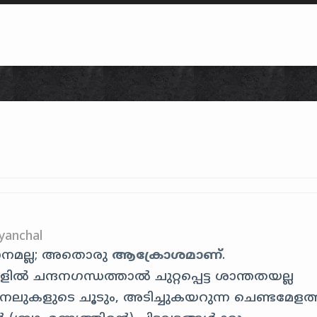
Skip to content
yanchal
ാനമല്ല; അതൊരു
ആക്രോശമാണ്
.
ൽ ചന്ദനഗന്ധത്താൽ ചുറ്റപ്പെട്ട ശാന്തതയല്ല
കനലുകളുടെ ചൂടും, അടിച്ചുകയറുന്ന ചെണ്ടമേളത്ത