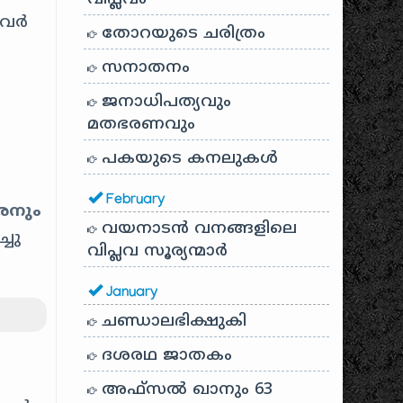
്ളവർ
തോറയുടെ ചരിത്രം
സനാതനം
ജനാധിപത്യവും
മതഭരണവും
പകയുടെ കനലുകൾ
February
രനും
വയനാടൻ വനങ്ങളിലെ
ചു
വിപ്ലവ സൂര്യന്മാർ
January
ചണ്ഡാലഭിക്ഷുകി
ദശരഥ ജാതകം
അഫ്സൽ ഖാനും 63