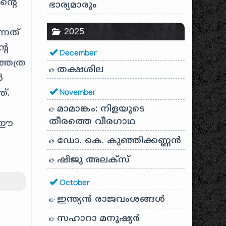
ന്റെ
ഭാര്യമാരും
2025
്നത്
റെ
December
്തത്ര
തക്ഷശില
ൾ
്.
November
മാമാങ്കം: നിളയുടെ
തീരത്തെ വീരഗാഥ
ോ ഈ
ഡോ. കെ. കുഞ്ഞിക്കണ്ണൻ
ഷിജു അലക്സ്
October
ഇന്ത്യൻ രാജവംശങ്ങൾ
സഹാറാ മനുഷ്യർ