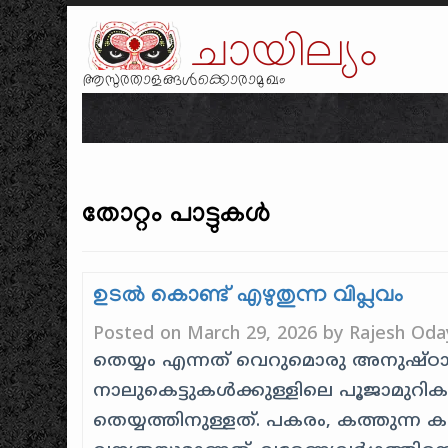
ചായില്യം
ആസുരതാളങ്ങൾക്കൊരാമുഖം
തോറ്റം പാട്ടുകൾ
ഉടൽ കൊണ്ട് എഴുതുന്ന വിപ്ലവം
Posted on
March 29, 2026
by
Rajesh Oda
തെയ്യം എന്നത് വെറുമൊരു അനുഷ്ഠ
നാലുകെട്ടുകൾക്കുള്ളിലെ പൂജാമുറികളി
തെയ്യത്തിനുള്ളത്. പകരം, കത്തുന്ന 