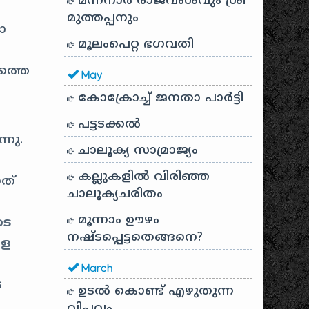
മന്നനാർ രാജവംശവും ശ്രീ
മുത്തപ്പനും
ോ
മൂലംപെറ്റ ഭഗവതി
ത്തെ
May
കോക്രോച്ച് ജനതാ പാർട്ടി
പട്ടടക്കൽ
നു.
ചാലൂക്യ സാമ്രാജ്യം
കല്ലുകളിൽ വിരിഞ്ഞ
ത്
ചാലൂക്യചരിതം
മൂന്നാം ഊഴം
ടെ
നഷ്ടപ്പെട്ടതെങ്ങനെ?
ളെ
March
െ
ഉടൽ കൊണ്ട് എഴുതുന്ന
വിപ്ലവം