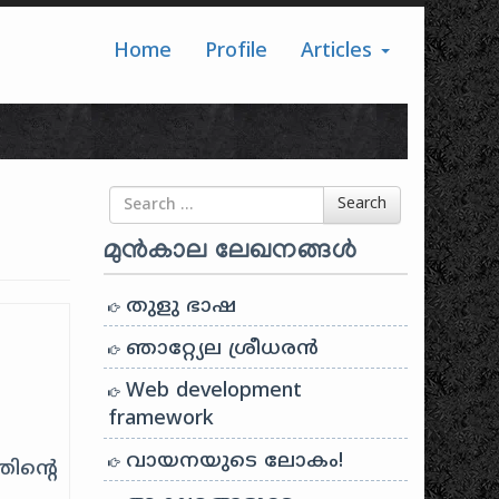
Home
Profile
Articles
Search for
Search
മുൻകാല ലേഖനങ്ങൾ
തുളു ഭാഷ
ഞാറ്റ്യേല ശ്രീധരൻ
Web development
framework
വായനയുടെ ലോകം!
ിന്റെ