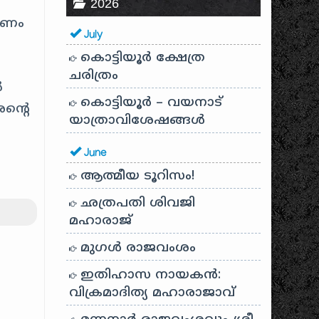
2026
ാരണം
July
കൊട്ടിയൂർ ക്ഷേത്ര
ചരിത്രം
ൽ
കൊട്ടിയൂർ – വയനാട്
ന്റെ
യാത്രാവിശേഷങ്ങൾ
June
ആത്മീയ ടൂറിസം!
ഛത്രപതി ശിവജി
മഹാരാജ്
മുഗൾ രാജവംശം
ഇതിഹാസ നായകൻ:
വിക്രമാദിത്യ മഹാരാജാവ്