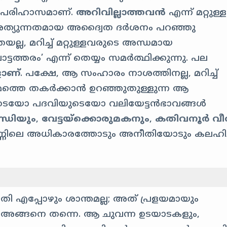
ം പരിഹാസമാണ്.
അറിവില്ലാത്തവൻ
എന്ന് മറ്റുള
ത്യുന്നതമായ അദ്വൈത ദർശനം പറഞ്ഞു
യല്ല, മറിച്ച് മറ്റുള്ളവരുടെ അന്ധമായ
ടത്തരം’ എന്ന് തെയ്യം സമർത്ഥിക്കുന്നു. പല
ാണ്
. പക്ഷേ, ആ സംഹാരം നാശത്തിനല്ല, മറിച്ച്
മത്തെ തകർക്കാൻ ഉറഞ്ഞുതുള്ളുന്ന ആ
ുടെയോ പദവിയുടെയോ വലിയേട്ടൻഭാവങ്ങൾ
്ഡിയും
,
വേട്ടയ്ക്കൊരുമകനും
,
കതിവനൂർ വീ
ണ്ണിലെ അധികാരത്തോടും അനീതിയോടും കലഹിച്
തി എപ്പോഴും ശാന്തമല്ല; അത് പ്രളയമായും
വും അങ്ങനെ തന്നെ. ആ ചുവന്ന ഉടയാടകളും,