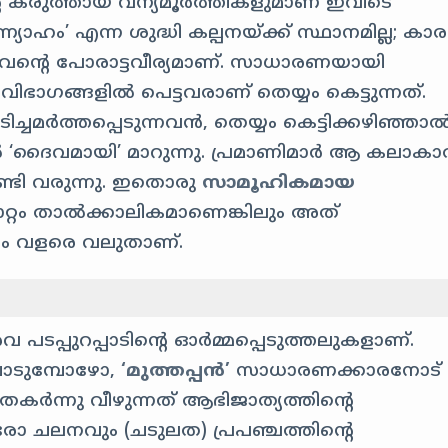
ിന്റെ കരുത്തായ വന്യമൂർത്തികളുമാണ് ഇവിടെ
യാഹം’ എന്ന ശുദ്ധി കല്പനയ്ക്ക് സ്ഥാനമില്ല; ക
െട്ടവന്റെ പോരാട്ടവീര്യമാണ്. സാധാരണയായി
വിഭാഗങ്ങളിൽ പെട്ടവരാണ് തെയ്യം കെട്ടുന്നത്.
ചമർത്തപ്പെടുന്നവൻ, തെയ്യം കെട്ടിക്കഴിഞ്ഞാ
ിൽ ‘ദൈവമായി’ മാറുന്നു. പ്രമാണിമാർ ആ കലാകാര
്ടി വരുന്നു. ഇതൊരു
സാമൂഹികമായ
്റം താൽക്കാലികമാണെങ്കിലും അത്
േശം വളരെ വലുതാണ്.
ടപ്പുറപ്പാടിന്റെ ഓർമ്മപ്പെടുത്തലുകളാണ്.
ചാടുമ്പോഴോ,
‘മുത്തപ്പൻ’
സാധാരണക്കാരനോട്
തകർന്നു വീഴുന്നത് ആഭിജാത്യത്തിന്റെ
ഓരോ ചലനവും (ചടുലത) പ്രപഞ്ചത്തിന്റെ