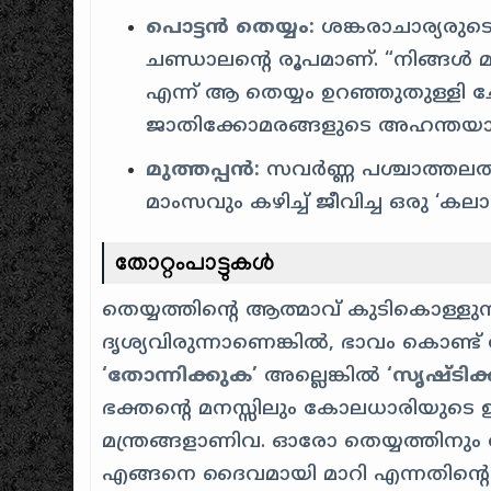
പൊട്ടൻ തെയ്യം:
ശങ്കരാചാര്യരു
ചണ്ഡാലന്റെ രൂപമാണ്. “നിങ്ങൾ
എന്ന് ആ തെയ്യം ഉറഞ്ഞുതുള്ളി
ജാതിക്കോമരങ്ങളുടെ അഹന്തയാ
മുത്തപ്പൻ:
സവർണ്ണ പശ്ചാത്തലത്തി
മാംസവും കഴിച്ച് ജീവിച്ച ഒരു ‘
തോറ്റംപാട്ടുകൾ
തെയ്യത്തിന്റെ ആത്മാവ് കുടികൊള്ളുന
ദൃശ്യവിരുന്നാണെങ്കിൽ, ഭാവം കൊണ്ട് 
‘തോന്നിക്കുക’
അല്ലെങ്കിൽ
‘സൃഷ്ടിക
ഭക്തന്റെ മനസ്സിലും കോലധാരിയുടെ
മന്ത്രങ്ങളാണിവ. ഓരോ തെയ്യത്തിനും 
എങ്ങനെ ദൈവമായി മാറി എന്നതിന്റ