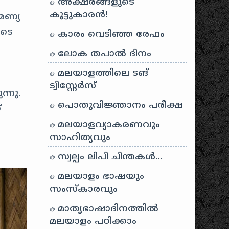
അക്ഷരങ്ങളുടെ
കൂട്ടുകാരൻ!
മണ്യ
ിടെ
കാരം വെടിഞ്ഞ രേഫം
ലോക തപാൽ ദിനം
മലയാളത്തിലെ ടങ്
ട്വിസ്റ്റേർസ്
്നു.
പൊതുവിജ്ഞാനം പരീക്ഷ
്
മലയാളവ്യാകരണവും
സാഹിത്യവും
സ്വല്പം ലിപി ചിന്തകൾ…
മലയാളം ഭാഷയും
സംസ്കാരവും
മാതൃഭാഷാദിനത്തിൽ
മലയാളം പഠിക്കാം