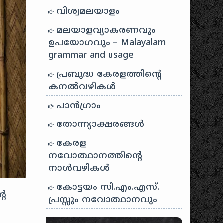
വിശ്വമലയാളം
മലയാളവ്യാകരണവും
ഉപയോഗവും – Malayalam
grammar and usage
പ്രബുദ്ധ കേരളത്തിന്റെ
കനൽവഴികൾ
പാന്‍ഗ്രാം
തോന്ന്യാക്ഷരങ്ങള്‍
കേരള
നവോത്ഥാനത്തിന്റെ
നാൾവഴികൾ
കോട്ടയം സി.എം.എസ്.
റെ
പ്രസ്സും നവോത്ഥാനവും