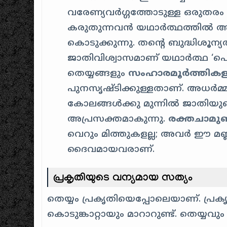
വരേണ്യവർഗ്ഗത്തോടുള്ള ഒരുതര
കരുതുന്നവൻ യഥാർത്ഥത്തിൽ അ
കൊടുക്കുന്നു. തന്റെ ബുദ്ധിശൂന്യത
ജാതിവിശ്വാസമാണ് യഥാർത്ഥ ‘പൊട്
തെയ്യങ്ങളും
സംഹാരമൂർത്തികള
പുനസൃഷ്ടിക്കുള്ളതാണ്. അധർമ്
കോലങ്ങൾക്കു മുന്നിൽ ജാതിയ
അപ്രസക്തമാകുന്നു.
രക്തചാമുണ
വെറും മിത്തുകളല്ല; അവർ ഈ മ
ദൈവമായവരാണ്.
പ്രകൃതിയുടെ വന്യമായ സത്യം
തെയ്യം പ്രകൃതിയെപ്പോലെയാണ്. പ്രകൃ
കൊടുങ്കാറ്റായും മാറാറുണ്ട്. തെയ്യ