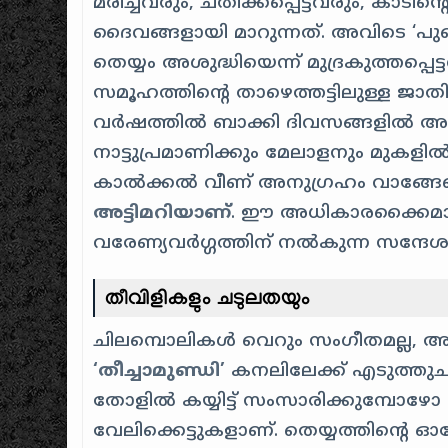
മരിച്ചവരും, ചതിക്കപ്പെട്ടവരും, കാട
ദൈവങ്ങളായി മാറുന്നത്. അവിടെ ‘പുണ്
തെയ്യം അശുദ്ധിയെന്ന് മുദ്രകുത്തപ്പ
സമൂഹത്തിന്റെ താഴെത്തട്ടിലുള്ള ജാതി
വർഷത്തിൽ ബാക്കി ദിവസങ്ങളിൽ അടിച്
നാട്ടുപ്രമാണിക്കും മേലാളനും മുകള
കാൽക്കൽ വീണ് അനുഗ്രഹം വാങ്ങേണ
അട്ടിമറിയാണ്
. ഈ അധികാരക്കൈമാറ
വരേണ്യവർഗ്ഗത്തിന് നൽകുന്ന സന്ദ
തീവിളികളും ചടുലതയും
ചിലമ്പൊലികൾ വെറും സംഗീതമല്ല, അവ പ
‘തീച്ചാമുണ്ഡി’
കനലിലേക്ക് എടുത്തു
തോളിൽ കയ്യിട്ട് സംസാരിക്കുമ്പോഴോ 
വേലിക്കെട്ടുകളാണ്. തെയ്യത്തിന്റെ 