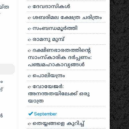
ദേവദാസികൾ
യ്ത
”
ശബരിമല ക്ഷേത്ര ചരിത്രം
സംബന്ധമൂർത്തി
രാമനു മുമ്പ്
ദക്ഷിണഭാരതത്തിൻ്റെ
സാംസ്കാരിക ദർപ്പണം:
പഞ്ചമഹാകാവ്യങ്ങൾ
പൊലിയന്ദ്രം
യം
വോയേജർ:
്
അനന്തതയിലേക്ക് ഒരു
യാത്ര
September
ൻ
തെയ്യങ്ങളെ കുറിച്ച്