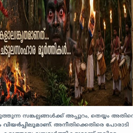
ത്തുന്ന സങ്കല്പങ്ങൾക്ക് അപ്പുറം, തെയ്യം അതിന്
ം വിയർപ്പിലുമാണ്
. അനീതിക്കെതിരെ പോരാടി