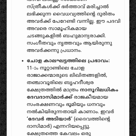
സ്ത്രീകൾക്ക് ഭർത്താവ് മരിച്ചാൽ
ലഭിക്കുന്ന വൈധവ്യത്തിൻ്റെ ദുരിതം
അവർക്ക് പേറേണ്ടി വന്നില്ല. ഈ പദവി
അവരെ സാമൂഹികമായ
ചടങ്ങുകളിൽ ബഹുമാന്യരാക്കി.
സംഗീതവും നൃത്തവും ആയിരുന്നു
അവർക്കന്നു പ്രധാനം.
ചോള കാലഘട്ടത്തിലെ പ്രഭാവം:
11-ാം നൂറ്റാണ്ടിലെ ചോള
രാജാക്കന്മാരുടെ ലിഖിതങ്ങളിൽ,
തഞ്ചാവൂരിലെ ബൃഹദീശ്വര
ക്ഷേത്രത്തിൽ മാത്രം
നാനൂറിലധികം
ദേവദാസിമാർക്ക്
രാജകീയമായ
സംരക്ഷണവും ഭൂമിയും ധനവും
നൽകിയിരുന്നതായി കാണാം. ഇവർ
‘ദേവർ അടിയാർ’
(ദൈവത്തിൻ്റെ
ദാസിമാർ) എന്നറിയപ്പെട്ടു.
ക്ഷേത്രത്തെ കേവലം ഒരു