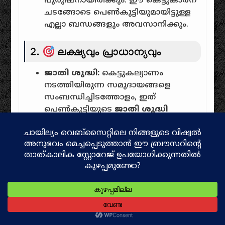
പുരുഷനായിരിക്കും. ഈ കെട്ടുകാരന്
ചടങ്ങോടെ പെൺകുട്ടിയുമായിട്ടുള്ള
എല്ലാ ബന്ധങ്ങളും അവസാനിക്കും.
2.
ലക്ഷ്യവും പ്രാധാന്യവും
ജാതി ശുദ്ധി:
കെട്ടുകല്യാണം
നടത്തിയിരുന്ന സമുദായങ്ങളെ
സംബന്ധിച്ചിടത്തോളം, ഇത്
പെൺകുട്ടിയുടെ
ജാതി ശുദ്ധി
ഉറപ്പുവരുത്തുന്നതിനും, അവളെ
വിവാഹജീവിതത്തിന് യോഗ്യയാക്കി
മാറ്റുന്നതിനും വേണ്ടിയുള്ള ഒരു
നിർബന്ധിത ആചാരമായി
കണക്കാക്കിയിരുന്നു.
മാതൃമേധാവിത്വവും
മരുമക്കത്തായവും:
മരുമക്കത്തായം
നിലനിന്നിരുന്ന നായർ പോലുള്ള
സമുദായങ്ങളിൽ, ഈ ചടങ്ങ്