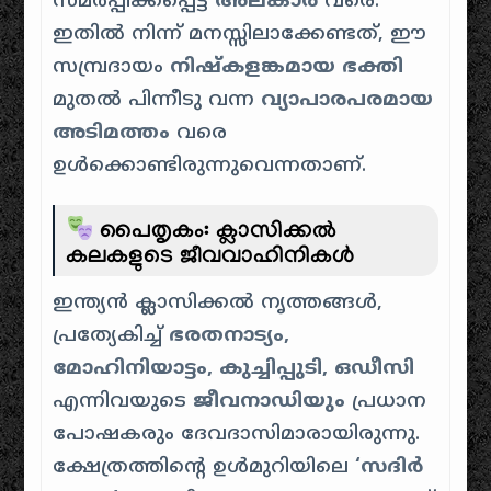
സമർപ്പിക്കപ്പെട്ട
അലങ്കാര
വരെ.
ഇതിൽ നിന്ന് മനസ്സിലാക്കേണ്ടത്, ഈ
സമ്പ്രദായം
നിഷ്കളങ്കമായ ഭക്തി
മുതൽ പിന്നീടു വന്ന
വ്യാപാരപരമായ
അടിമത്തം
വരെ
ഉൾക്കൊണ്ടിരുന്നുവെന്നതാണ്.
പൈതൃകം: ക്ലാസിക്കൽ
കലകളുടെ ജീവവാഹിനികൾ
ഇന്ത്യൻ ക്ലാസിക്കൽ നൃത്തങ്ങൾ,
പ്രത്യേകിച്ച്
ഭരതനാട്യം,
മോഹിനിയാട്ടം, കുച്ചിപ്പുടി, ഒഡീസി
എന്നിവയുടെ
ജീവനാഡിയും
പ്രധാന
പോഷകരും ദേവദാസിമാരായിരുന്നു.
ക്ഷേത്രത്തിൻ്റെ ഉൾമുറിയിലെ
‘സദിർ