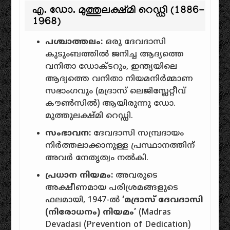
എ. ഡോ. മുത്തുലക്ഷ്മി റെഡ്ഡി (1886-
1968)
പശ്ചാത്തലം:
ഒരു ദേവദാസി
കുടുംബത്തിൽ ജനിച്ച ആദ്യത്തെ
വനിതാ ഡോക്ടറും, ഇന്ത്യയിലെ
ആദ്യത്തെ വനിതാ നിയമനിർമ്മാണ
സഭാംഗവും (മദ്രാസ് ലെജിസ്ലേറ്റീവ്
കൗൺസിൽ) ആയിരുന്നു ഡോ.
മുത്തുലക്ഷ്മി റെഡ്ഡി.
സംഭാവന:
ദേവദാസി സമ്പ്രദായം
നിർത്തലാക്കാനുള്ള പ്രസ്ഥാനത്തിന്
അവർ നേതൃത്വം നൽകി.
പ്രധാന നിയമം:
അവരുടെ
അക്ഷീണമായ പരിശ്രമങ്ങളുടെ
ഫലമായി, 1947-ൽ
‘മദ്രാസ് ദേവദാസി
(നിരോധനം) നിയമം’
(Madras
Devadasi (Prevention of Dedication)