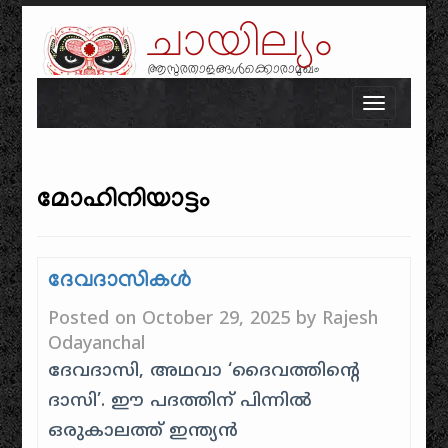
ചായില്യം
ആസുരതാളങ്ങൾക്കൊരാമുഖം
Skip to content
Toggle n
മോഹിനിയാട്ടം
ദേവദാസികൾ
Posted on
October 29, 2025
by
Rajesh
Odayanchal
ദേവദാസി, അഥവാ ‘ദൈവത്തിൻ്റെ
ദാസി’. ഈ പദത്തിന് പിന്നിൽ
ഒരുകാലത്ത് ഇന്ത്യൻ