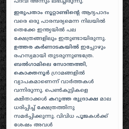
പദവി അന്നും ലഭിച്ചിരുന്നു.
ഇരുപതാം നൂറ്റാണ്ടിൻ്റെ
ആദ്യപാദം
വരെ ഒരു പാരമ്പര്യമെന്ന നിലയിൽ
തെക്കേ ഇന്ത്യയിൽ പല
ക്ഷേത്രങ്ങളിലും ഇതുണ്ടായിരുന്നു.
ഉത്തര കർണാടകയിൽ
ഇപ്പോഴും
രഹസ്യമായി തുടരുന്നുണ്ടത്രേ.
ബൽഗാമിലെ
സോന്തത്തി,
കൊക്തനൂർ
ഗ്രാമങ്ങളിൽ
വ്യാപകമാണെന്ന് വാർത്തകൾ
വന്നിരുന്നു. പെൺകുട്ടികളെ
ക്ഷിതാക്കൾ
കറുത്ത രുദ്രാക്ഷ
മാല
ധരിപ്പിച്ച് ക്ഷേത്രത്തിനു
സമർപ്പിക്കുന്നു. വിവിധ പൂജകൾക്ക്
ശേഷം അവൾ