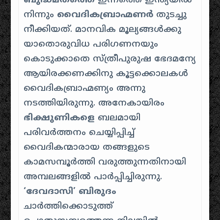
ബുദ്ധമതത്തെ
ഇന്നത്തെ ഇന്ത്യയിൽ
നിന്നും
വൈദികബ്രാഹ്മണർ
തുടച്ചു
നീക്കിയത്. മാനവിക മൂല്യങ്ങൾക്കു
യാതൊരുവിധ പരിഗണനയും
കൊടുക്കാതെ സ്ത്രീപുരുഷ ഭേദമന്യേ
ആയിരക്കണക്കിനു കൂട്ടക്കൊലകൾ
വൈദികബ്രാഹ്മണ്യം അന്നു
നടത്തിയിരുന്നു. അനേകായിരം
ഭിക്ഷുണികളെ
ബലമായി
പരിവർത്തനം ചെയ്യിപ്പിച്ച്
വൈദികന്മാരായ തങ്ങളുടെ
കാമസമ്പൂർത്തി വരുത്തുന്നതിനായി
അമ്പലങ്ങളിൽ പാർപ്പിച്ചിരുന്നു.
‘ദേവദാസി’ ബിരുദം
ചാർത്തിക്കൊടുത്ത്