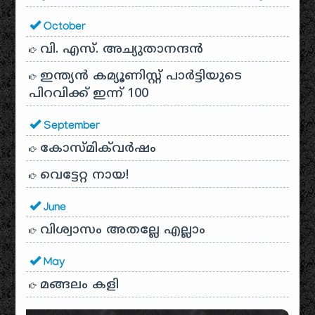
October
വി. എസ്. അച്യുതാനന്ദൻ
ഇന്ത്യൻ കമ്യൂണിസ്റ്റ് പാർട്ടിയുടെ
പിറവിക്ക് ഇന്ന് 100
September
കോസ്മിക്‌വർഷം
വെട്ടേറ്റ നായ!
June
വിശ്വാസം അതല്ലേ എല്ലാം
May
മങ്ങലം കളി