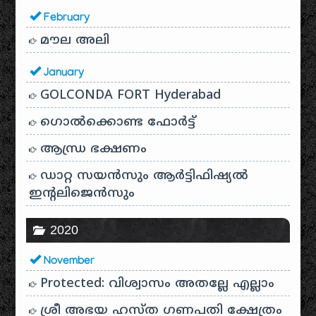
February
മൗല അലി
January
GOLCONDA FORT Hyderabad
ഗൊൽക്കൊണ്ട ഫോർട്ട്
ആന്ധ്ര ഭക്ഷണം
ഡാറ്റ സയൻസും ആർട്ടിഫിഷ്യൽ
ഇൻ്റലിജെൻസും
2020
November
Protected: വിശ്വാസം അതല്ലേ എല്ലാം
ശ്രീ അഭയ ഹസ്ത ഗണപതി ക്ഷേത്രം