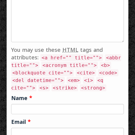
You may use these
HTML
tags and
attributes:
<a href="" title="">
<abbr
title="">
<acronym title="">
<b>
<blockquote cite="">
<cite>
<code>
<del datetime="">
<em>
<i>
<q
cite="">
<s>
<strike>
<strong>
Name
*
Email
*