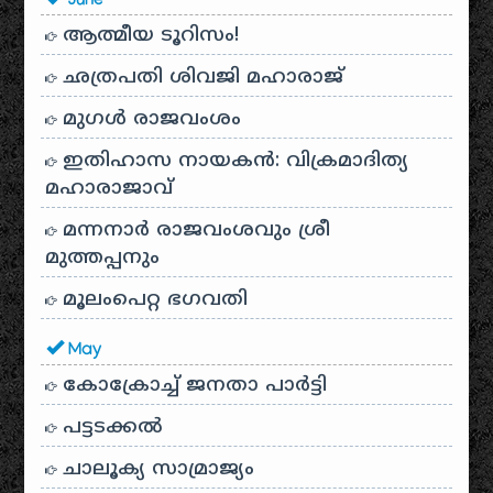
June
ആത്മീയ ടൂറിസം!
ഛത്രപതി ശിവജി മഹാരാജ്
മുഗൾ രാജവംശം
ഇതിഹാസ നായകൻ: വിക്രമാദിത്യ
മഹാരാജാവ്
മന്നനാർ രാജവംശവും ശ്രീ
മുത്തപ്പനും
മൂലംപെറ്റ ഭഗവതി
May
കോക്രോച്ച് ജനതാ പാർട്ടി
പട്ടടക്കൽ
ചാലൂക്യ സാമ്രാജ്യം