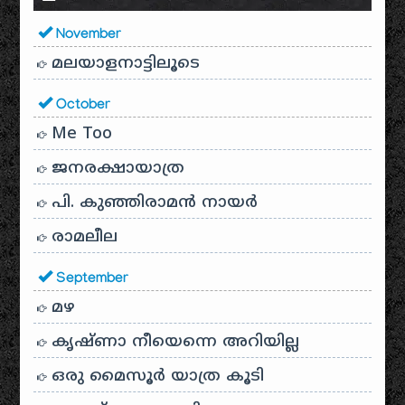
November
മലയാളനാട്ടിലൂടെ
October
Me Too
ജനരക്ഷായാത്ര
പി. കുഞ്ഞിരാമൻ നായർ
രാമലീല
September
മഴ
കൃഷ്ണാ നീയെന്നെ അറിയില്ല
ഒരു മൈസൂർ യാത്ര കൂടി