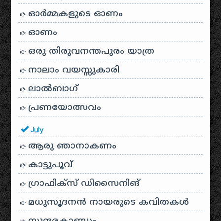
ഓര്‍മ്മകളുടെ ഓണം
ഓണം
ഒരു തിരുവനന്തപുരം യാത്ര
നാലാം വയസ്സുകാരി
ലാൽബാഗ്
പ്രണയോത്സവം
July
ആരു ഞാനാകണം
കാട്ടുപൂവ്
ഗ്രാഫിക്സ് ഡിസൈനിങ്
മധുസൂദനൻ നായരുടെ കവിതകൾ