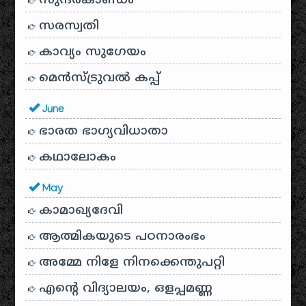
സുന്ദരകാണ്ഡം
സരസ്വതി
കാവ്യം സുഗേയം
മെന്‍സ്ട്രുവല്‍ കപ്പ്
June
ഭാരത ഭാഗ്യവിധാതാ
കഥാലോകം
May
കാമാഖ്യദേവി
ആത്മികയുടെ പഠനാരംഭം
അമ്മേ നിളേ നിനക്കെന്തുപറ്റി
എന്റെ വിദ്യാലയം, ഒളപ്പമണ്ണ