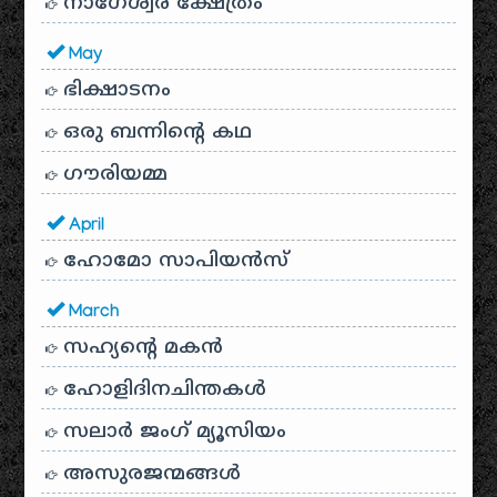
നാഗേശ്വര ക്ഷേത്രം
May
ഭിക്ഷാടനം
ഒരു ബന്നിന്റെ കഥ
ഗൗരിയമ്മ
April
ഹോമോ സാപിയൻസ്
March
സഹ്യന്റെ മകൻ
ഹോളിദിനചിന്തകൾ
സലാർ ജംഗ് മ്യൂസിയം
അസുരജന്മങ്ങൾ