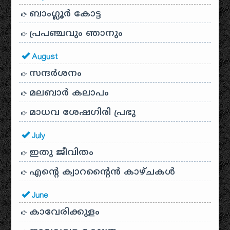
ബാംഗ്ലൂർ കോട്ട
പ്രപഞ്ചവും ഞാനും
August
സന്ദര്‍ശനം
മലബാർ കലാപം
മാധവ ശേഷഗിരി പ്രഭു
July
ഇതു ജീവിതം
എന്റെ ക്വാറന്റൈൻ കാഴ്ചകൾ
June
കാവേരിക്കുളം