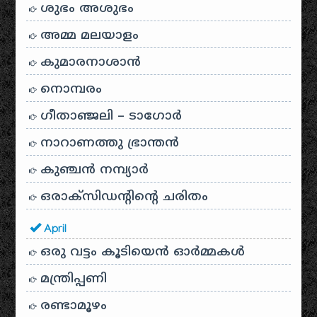
ശുഭം അശുഭം
അമ്മ മലയാളം
കുമാരനാശാൻ
നൊമ്പരം
ഗീതാഞ്ജലി – ടാഗോർ
നാറാണത്തു ഭ്രാന്തൻ
കുഞ്ചൻ നമ്പ്യാർ
ഒരാക്സിഡന്റിന്റെ ചരിതം
April
ഒരു വട്ടം കൂടിയെന്‍ ഓര്‍മ്മകള്‍
മന്ത്രിപ്പണി
രണ്ടാമൂഴം