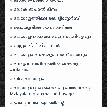
കാരം വെടിഞ്ഞ രേഫം
ലോക തപാൽ ദിനം
മലയാളത്തിലെ ടങ് ട്വിസ്റ്റേർസ്
പൊതുവിജ്ഞാനം പരീക്ഷ
മലയാളവ്യാകരണവും സാഹിത്യവും
സ്വല്പം ലിപി ചിന്തകൾ…
മലയാളം ഭാഷയും സംസ്കാരവും
മാതൃഭാഷാദിനത്തിൽ മലയാളം
പഠിക്കാം
വിശ്വമലയാളം
മലയാളവ്യാകരണവും ഉപയോഗവും –
Malayalam grammar and usage
പ്രബുദ്ധ കേരളത്തിന്റെ