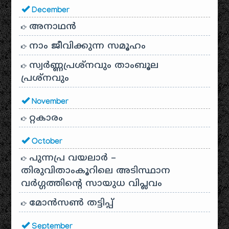
December
അനാഥന്‍
നാം ജീവിക്കുന്ന സമൂഹം
സ്വര്‍ണ്ണപ്രശ്‌നവും താംബൂല
പ്രശ്‌നവും
November
റ്റകാരം
October
പുന്നപ്ര വയലാർ –
തിരുവിതാംകൂറിലെ അടിസ്ഥാന
വർഗ്ഗത്തിന്റെ സായുധ വിപ്ലവം
മോൻസൺ തട്ടിപ്പ്
September