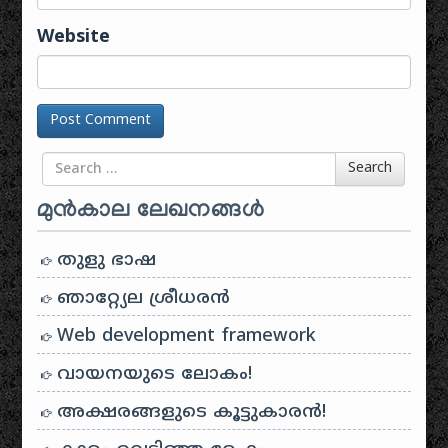
Website
Search for
Search
മുൻകാല ലേഖനങ്ങൾ
തുളു ഭാഷ
ഞാറ്റ്യേല ശ്രീധരൻ
Web development framework
വായനയുടെ ലോകം!
അക്ഷരങ്ങളുടെ കൂട്ടുകാരൻ!