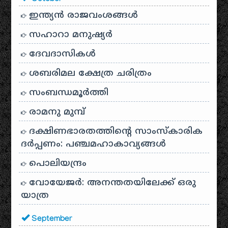
ഇന്ത്യൻ രാജവംശങ്ങൾ
സഹാറാ മനുഷ്യർ
ദേവദാസികൾ
ശബരിമല ക്ഷേത്ര ചരിത്രം
സംബന്ധമൂർത്തി
രാമനു മുമ്പ്
ദക്ഷിണഭാരതത്തിൻ്റെ സാംസ്കാരിക
ദർപ്പണം: പഞ്ചമഹാകാവ്യങ്ങൾ
പൊലിയന്ദ്രം
വോയേജർ: അനന്തതയിലേക്ക് ഒരു
യാത്ര
September