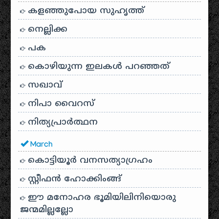
കളഞ്ഞുപോയ സുഹൃത്ത്
നെല്ലിക്ക
പക
കൊഴിയുന്ന ഇലകൾ പറഞ്ഞത്
സഖാവ്
നിപാ വൈറസ്
നിത്യപ്രാർത്ഥന
March
കൊട്ടിയൂർ വനസത്യാഗ്രഹം
സ്റ്റീഫൻ ഹോക്കിംങ്ങ്
ഈ മനോഹര ഭൂമിയിലിനിയൊരു
ജന്മമില്ലല്ലോ