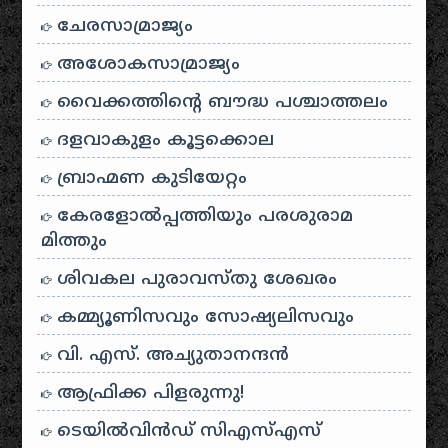
ചേരസാമ്രാജ്യം
അശോകസാമ്രാജ്യം
വൈക്കത്തിന്റെ ബൗദ്ധ പശ്ചാത്തലം
ദളവാകുളം കൂട്ടക്കൊല
ബ്രാഹ്മണ കുടിയേറ്റം
കേരളോൽപ്പത്തിയും പരശുരാമ
മിത്തും
ശിവകല പുരാവസ്തു ശേഖരം
കമ്മ്യൂണിസവും സോഷ്യലിസവും
വി. എസ്. അച്യുതാനന്ദൻ
ആഫ്രിക്ക പിളരുന്നു!
ടെയിൽ‌വിൻഡ് സി‌എസ്‌എസ്