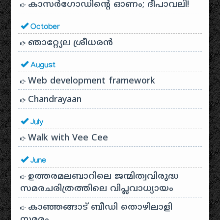
കാസർഗോഡിൻ്റെ ഓണം; ദീപാവലി!
October
ഞാറ്റ്യേല ശ്രീധരൻ
August
Web development framework
Chandrayaan
July
Walk with Vee Cee
June
ഉത്തരമലബാറിലെ ജന്മിത്വവിരുദ്ധ
സമരചരിത്രത്തിലെ വിപ്ലവാധ്യായം
കാഞ്ഞങ്ങാട് ബീഡി തൊഴിലാളി
സമരം