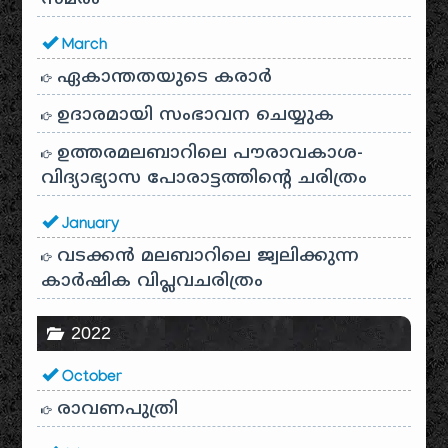
March
ഏകാന്തതയുടെ കരാർ
ഉദാരമായി സംഭാവന ചെയ്യുക
ഉത്തരമലബാറിലെ പൗരാവകാശ-
വിദ്യാഭ്യാസ പോരാട്ടത്തിന്റെ ചരിത്രം
January
വടക്കൻ മലബാറിലെ ജ്വലിക്കുന്ന
കാർഷിക വിപ്ലവചരിത്രം
2022
October
രാവണപുത്രി