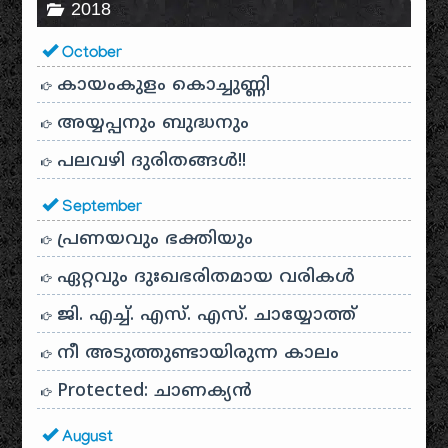
2018
October
കായം‌കുളം കൊച്ചുണ്ണി
അയ്യപ്പനും ബുദ്ധനും
പലവഴി ദുരിതങ്ങൾ!!
September
പ്രണയവും ഭക്തിയും
ഏറ്റവും ദുഃഖഭരിതമായ വരികൾ
ജി. എച്ച്. എസ്. എസ്. ചായ്യോത്ത്
നീ അടുത്തുണ്ടായിരുന്ന കാലം
Protected: ചാണക്യന്‍
August