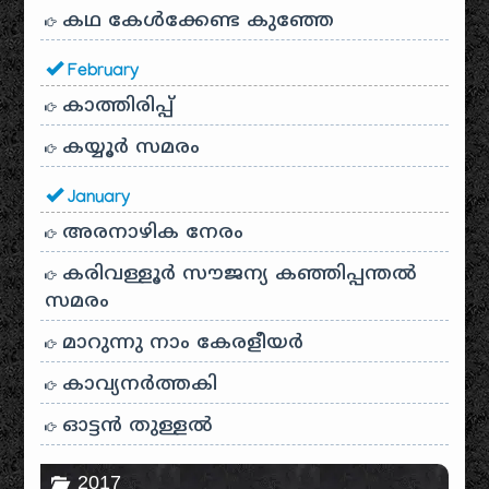
കഥ കേൾക്കേണ്ട കുഞ്ഞേ
February
കാത്തിരിപ്പ്
കയ്യൂർ സമരം
January
അരനാഴിക നേരം
കരിവള്ളൂർ സൗജന്യ കഞ്ഞിപ്പന്തൽ
സമരം
മാറുന്നു നാം കേരളീയർ
കാവ്യനര്‍ത്തകി
ഓട്ടൻ തുള്ളൽ
2017