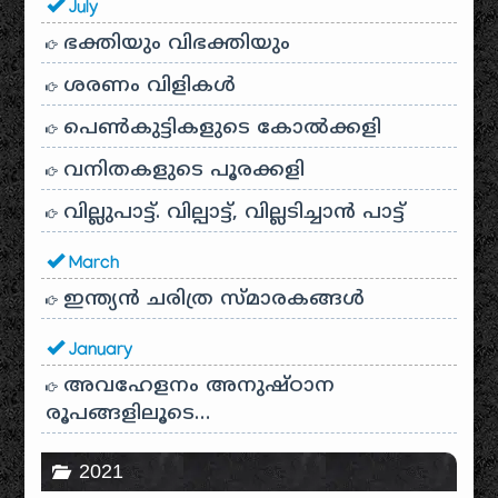
July
ഭക്തിയും വിഭക്തിയും
ശരണം വിളികൾ
പെൺകുട്ടികളുടെ കോൽക്കളി
വനിതകളുടെ പൂരക്കളി
വില്ലുപാട്ട്. വില്പാട്ട്, വില്ലടിച്ചാൻ പാട്ട്
March
ഇന്ത്യൻ ചരിത്ര സ്മാരകങ്ങൾ
January
അവഹേളനം അനുഷ്ഠാന
രൂപങ്ങളിലൂടെ…
2021