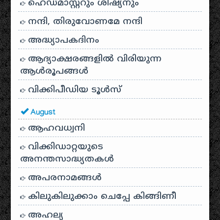
ഹെഡ്മാസ്റ്ററും ശിഷ്യനും
നന്ദി, തിരുവോണമേ നന്ദി
അദ്ധ്യാപകദിനം
ആദ്യാക്ഷരങ്ങളിൽ വിരിയുന്ന
ആൾരൂപങ്ങൾ
വിക്കിപീഡിയ ടൂൾസ്
August
ആഹവധ്വനി
വിക്കിഡാറ്റയുടെ
അനന്തസാദ്ധ്യതകള്‍
അപരനാമങ്ങൾ
കിലുകിലുക്കാം ചെപ്പേ കിങ്ങിണീ
അഹല്യ