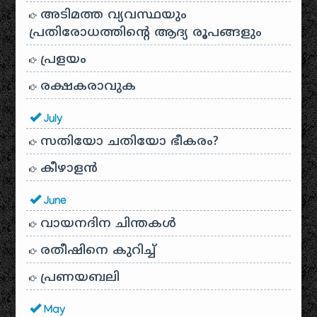
അടിമത്ത വ്യവസ്ഥയും
പ്രതിരോധത്തിന്റെ ആദ്യ രൂപങ്ങളും
പ്രളയം
രക്ഷകരാവുക
July
സതിയോ ചതിയോ ഭീകരം?
കീഴാളന്‍
June
വായനദിന ചിന്തകൾ
രതീഷിനെ കുറിച്ച്
പ്രണയബലി
May