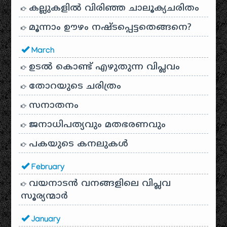
കല്ലുകളിൽ വിരിഞ്ഞ ചാലൂക്യചരിതം
മൂന്നാം ഊഴം നഷ്ടപ്പെട്ടതെങ്ങനെ?
March
ഉടൽ കൊണ്ട് എഴുതുന്ന വിപ്ലവം
തോറയുടെ ചരിത്രം
സനാതനം
ജനാധിപത്യവും മതഭരണവും
പകയുടെ കനലുകൾ
February
വയനാടൻ വനങ്ങളിലെ വിപ്ലവ
സൂര്യന്മാർ
January