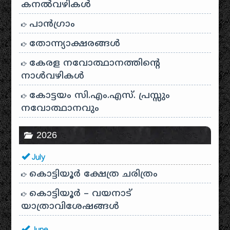
കനൽവഴികൾ
പാന്‍ഗ്രാം
തോന്ന്യാക്ഷരങ്ങള്‍
കേരള നവോത്ഥാനത്തിന്റെ
നാൾവഴികൾ
കോട്ടയം സി.എം.എസ്. പ്രസ്സും
നവോത്ഥാനവും
2026
July
കൊട്ടിയൂർ ക്ഷേത്ര ചരിത്രം
കൊട്ടിയൂർ – വയനാട്
യാത്രാവിശേഷങ്ങൾ