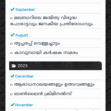
September
മലബാറിലെ ജന്മിത്വ വിരുദ്ധ
പോരാട്ടവും ജനകീയ പ്രതിരോധവും
August
തൃപ്പരപ്പ് വെള്ളച്ചാട്ടം
കാവുമ്പായി കർഷക സമരം
2023
December
ആരാധനാലയങ്ങളും ഉത്സവങ്ങളും
ഓൺലൈൻ ക്രിമിനൽസ്
November