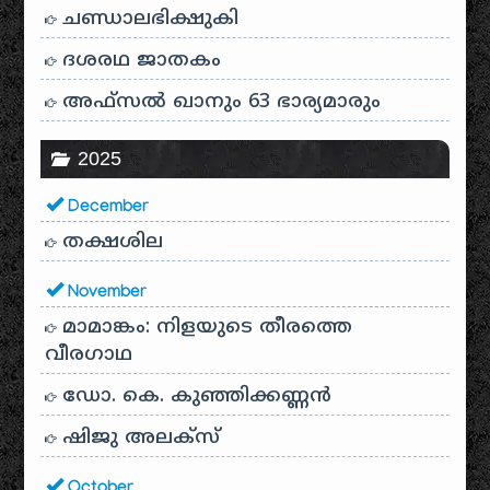
ചണ്ഡാലഭിക്ഷുകി
ദശരഥ ജാതകം
അഫ്സൽ ഖാനും 63 ഭാര്യമാരും
2025
December
തക്ഷശില
November
മാമാങ്കം: നിളയുടെ തീരത്തെ
വീരഗാഥ
ഡോ. കെ. കുഞ്ഞിക്കണ്ണൻ
ഷിജു അലക്സ്
October