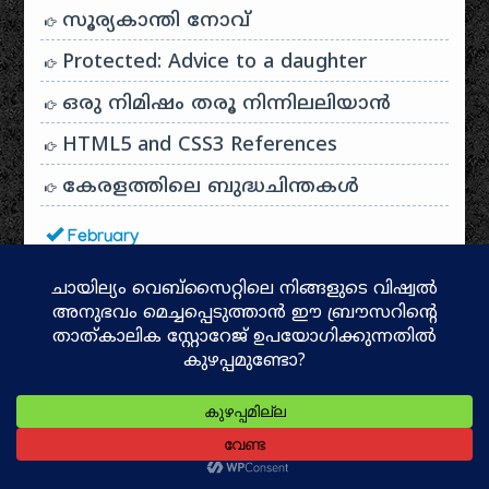
സൂര്യകാന്തി നോവ്‌
Protected: Advice to a daughter
ഒരു നിമിഷം തരൂ നിന്നിലലിയാന്‍
HTML5 and CSS3 References
കേരളത്തിലെ ബുദ്ധചിന്തകൾ
February
കടാങ്കോട്ട് മാക്കവും മക്കളും
ബപ്പിരിയൻ തെയ്യം
കാഞ്ഞങ്ങാട് ബാംഗ്ലൂർ ബസ്സ്
സർവ്വീസ്
മുത്തപ്പൻ മടപ്പുര
പ്രശ്‌നോത്തരി – ഭാഷാ, വ്യാകരണം,