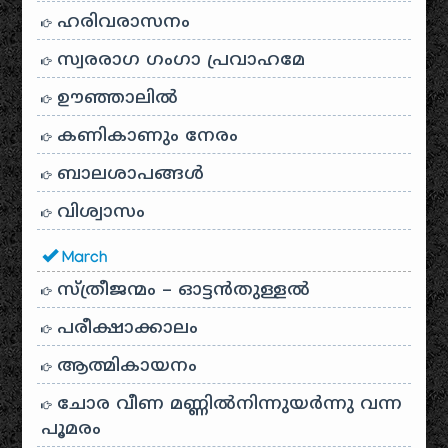
ഹരിവരാസനം
സ്വരരാഗ ഗംഗാ പ്രവാഹമേ
ഊഞ്ഞാലില്‍
കണികാണും നേരം
ബാലശാപങ്ങള്‍
വിശ്വാസം
March
സ്ത്രീജന്മം – ഓട്ടൻതുള്ളൽ
പരീക്ഷാക്കാലം
ആത്മികായനം
ചോര വീണ മണ്ണിൽനിന്നുയർന്നു വന്ന
പൂമരം