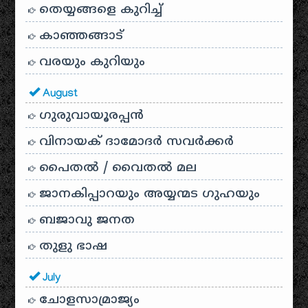
തെയ്യങ്ങളെ കുറിച്ച്
കാഞ്ഞങ്ങാട്
വരയും കുറിയും
August
ഗുരുവായൂരപ്പൻ
വിനായക് ദാമോദർ സവർക്കർ
പൈതൽ / വൈതൽ മല
ജാനകിപ്പാറയും അയ്യന്മട ഗുഹയും
ബജാവു ജനത
തുളു ഭാഷ
July
ചോളസാമ്രാജ്യം