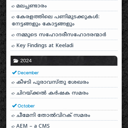
മലപ്പണ്ടാരം
കേരളത്തിലെ പണിമുടക്കുകൾ:
നേട്ടങ്ങളും കോട്ടങ്ങളും
നമ്മുടെ സഹോദരീസഹോദരന്മാർ
Key Findings at Keeladi
2024
December
കീഴടി പുരാവസ്തു ശേഖരം
ചിറയ്ക്കൽ കർഷക സമരം
October
ചീമേനി തോൽവിറക് സമരം
AEM – a CMS