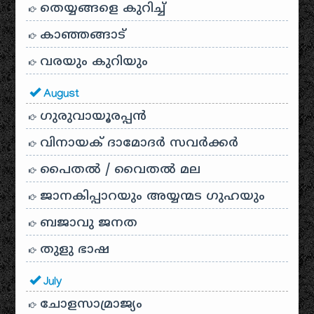
തെയ്യങ്ങളെ കുറിച്ച്
കാഞ്ഞങ്ങാട്
വരയും കുറിയും
August
ഗുരുവായൂരപ്പൻ
വിനായക് ദാമോദർ സവർക്കർ
പൈതൽ / വൈതൽ മല
ജാനകിപ്പാറയും അയ്യന്മട ഗുഹയും
ബജാവു ജനത
തുളു ഭാഷ
July
ചോളസാമ്രാജ്യം