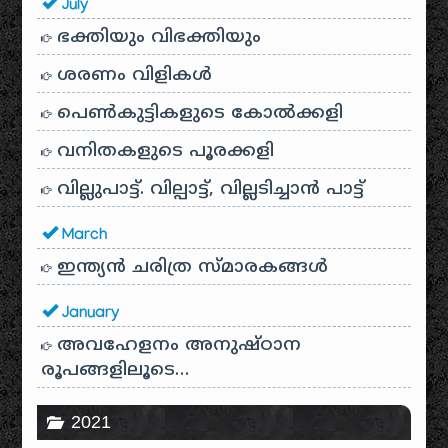
July
ഭക്തിയും വിഭക്തിയും
ശരണം വിളികൾ
പെൺകുട്ടികളുടെ കോൽക്കളി
വനിതകളുടെ പൂരക്കളി
വില്ലുപാട്ട്. വില്പാട്ട്, വില്ലടിച്ചാൻ പാട്ട്
March
ഇന്ത്യൻ ചരിത്ര സ്മാരകങ്ങൾ
January
അവഹേളനം അനുഷ്ഠാന
രൂപങ്ങളിലൂടെ…
2021