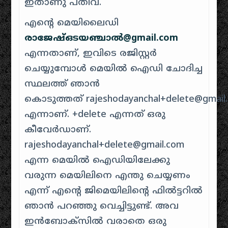
ഇതാണു പതിവ്.
എന്റെ മെയിലൈഡി
രാജേഷ്ഒടയഞ്ചാൽ@gmail.com
എന്നതാണ്, ഇവിടെ രജിസ്റ്റർ
ചെയ്യുമ്പോൾ മെയിൽ ഐഡി ചോദിച്ച
സ്ഥലത്ത് ഞാൻ
കൊടുത്തത് rajeshodayanchal+delete@gmail
എന്നാണ്. +delete എന്നത് ഒരു
കീവേർഡാണ്.
rajeshodayanchal+delete@gmail.com
എന്ന മെയിൽ ഐഡിയിലേക്കു
വരുന്ന മെയിലിനെ എന്തു ചെയ്യണം
എന്ന് എന്റെ ജിമെയിലിന്റെ ഫിൽട്ടറിൽ
ഞാൻ പറഞ്ഞു വെച്ചിട്ടുണ്ട്. അവ
ഇൻബോക്സിൽ വരാതെ ഒരു