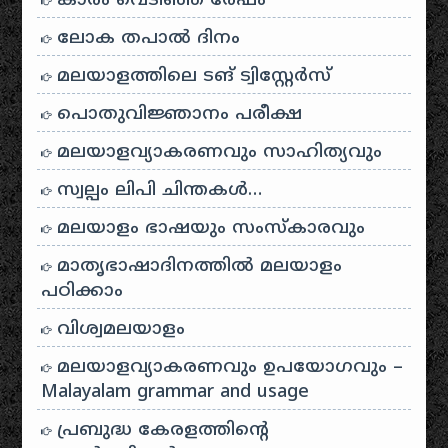
കാരം വെടിഞ്ഞ രേഫം
ലോക തപാൽ ദിനം
മലയാളത്തിലെ ടങ് ട്വിസ്റ്റേർസ്
പൊതുവിജ്ഞാനം പരീക്ഷ
മലയാളവ്യാകരണവും സാഹിത്യവും
സ്വല്പം ലിപി ചിന്തകൾ…
മലയാളം ഭാഷയും സംസ്കാരവും
മാതൃഭാഷാദിനത്തിൽ മലയാളം
പഠിക്കാം
വിശ്വമലയാളം
മലയാളവ്യാകരണവും ഉപയോഗവും –
Malayalam grammar and usage
പ്രബുദ്ധ കേരളത്തിന്റെ