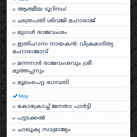
ആത്മീയ ടൂറിസം!
ഛത്രപതി ശിവജി മഹാരാജ്
മുഗൾ രാജവംശം
ഇതിഹാസ നായകൻ: വിക്രമാദിത്യ
മഹാരാജാവ്
മന്നനാർ രാജവംശവും ശ്രീ
മുത്തപ്പനും
മൂലംപെറ്റ ഭഗവതി
May
കോക്രോച്ച് ജനതാ പാർട്ടി
പട്ടടക്കൽ
ചാലൂക്യ സാമ്രാജ്യം