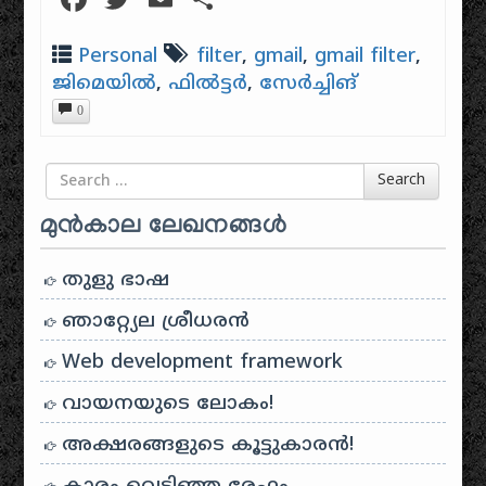
Personal
filter
,
gmail
,
gmail filter
,
ജിമെയിൽ
,
ഫിൽട്ടർ
,
സേർച്ചിങ്
0
Search for
Search
മുൻകാല ലേഖനങ്ങൾ
തുളു ഭാഷ
ഞാറ്റ്യേല ശ്രീധരൻ
Web development framework
വായനയുടെ ലോകം!
അക്ഷരങ്ങളുടെ കൂട്ടുകാരൻ!