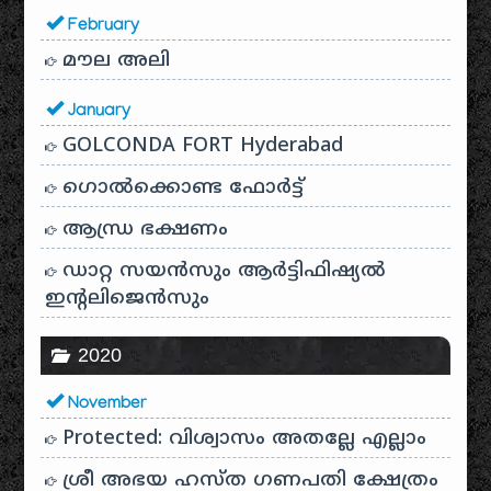
February
മൗല അലി
January
GOLCONDA FORT Hyderabad
ഗൊൽക്കൊണ്ട ഫോർട്ട്
ആന്ധ്ര ഭക്ഷണം
ഡാറ്റ സയൻസും ആർട്ടിഫിഷ്യൽ
ഇൻ്റലിജെൻസും
2020
November
Protected: വിശ്വാസം അതല്ലേ എല്ലാം
ശ്രീ അഭയ ഹസ്ത ഗണപതി ക്ഷേത്രം