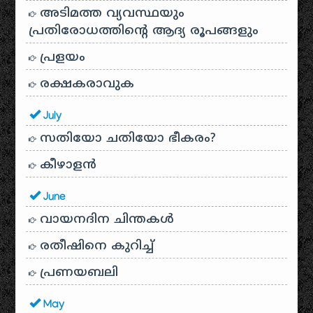
അടിമത്ത വ്യവസ്ഥയും
പ്രതിരോധത്തിന്റെ ആദ്യ രൂപങ്ങളും
പ്രളയം
രക്ഷകരാവുക
July
സതിയോ ചതിയോ ഭീകരം?
കീഴാളന്‍
June
വായനദിന ചിന്തകൾ
രതീഷിനെ കുറിച്ച്
പ്രണയബലി
May