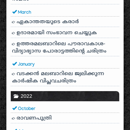
March
ഏകാന്തതയുടെ കരാർ
ഉദാരമായി സംഭാവന ചെയ്യുക
ഉത്തരമലബാറിലെ പൗരാവകാശ-
വിദ്യാഭ്യാസ പോരാട്ടത്തിന്റെ ചരിത്രം
January
വടക്കൻ മലബാറിലെ ജ്വലിക്കുന്ന
കാർഷിക വിപ്ലവചരിത്രം
2022
October
രാവണപുത്രി