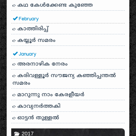
കഥ കേൾക്കേണ്ട കുഞ്ഞേ
February
കാത്തിരിപ്പ്
കയ്യൂർ സമരം
January
അരനാഴിക നേരം
കരിവള്ളൂർ സൗജന്യ കഞ്ഞിപ്പന്തൽ
സമരം
മാറുന്നു നാം കേരളീയർ
കാവ്യനര്‍ത്തകി
ഓട്ടൻ തുള്ളൽ
2017