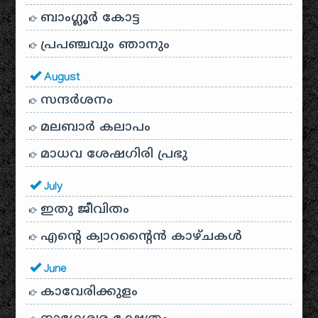
ബാംഗ്ലൂർ കോട്ട
പ്രപഞ്ചവും ഞാനും
August
സന്ദര്‍ശനം
മലബാർ കലാപം
മാധവ ശേഷഗിരി പ്രഭു
July
ഇതു ജീവിതം
എന്റെ ക്വാറന്റൈൻ കാഴ്ചകൾ
June
കാവേരിക്കുളം