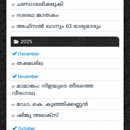
ചണ്ഡാലഭിക്ഷുകി
ദശരഥ ജാതകം
അഫ്സൽ ഖാനും 63 ഭാര്യമാരും
2025
December
തക്ഷശില
November
മാമാങ്കം: നിളയുടെ തീരത്തെ
വീരഗാഥ
ഡോ. കെ. കുഞ്ഞിക്കണ്ണൻ
ഷിജു അലക്സ്
October