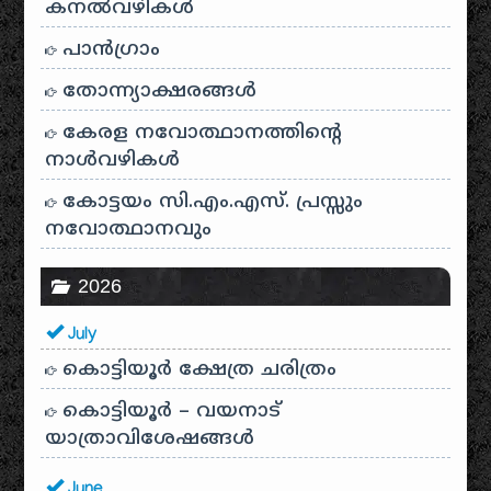
കനൽവഴികൾ
പാന്‍ഗ്രാം
തോന്ന്യാക്ഷരങ്ങള്‍
കേരള നവോത്ഥാനത്തിന്റെ
നാൾവഴികൾ
കോട്ടയം സി.എം.എസ്. പ്രസ്സും
നവോത്ഥാനവും
2026
July
കൊട്ടിയൂർ ക്ഷേത്ര ചരിത്രം
കൊട്ടിയൂർ – വയനാട്
യാത്രാവിശേഷങ്ങൾ
June