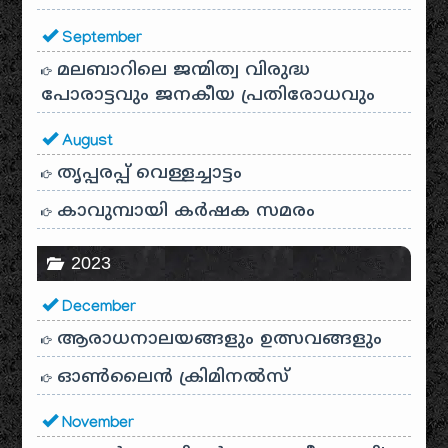
September
മലബാറിലെ ജന്മിത്വ വിരുദ്ധ
പോരാട്ടവും ജനകീയ പ്രതിരോധവും
August
തൃപ്പരപ്പ് വെള്ളച്ചാട്ടം
കാവുമ്പായി കർഷക സമരം
2023
December
ആരാധനാലയങ്ങളും ഉത്സവങ്ങളും
ഓൺലൈൻ ക്രിമിനൽസ്
November