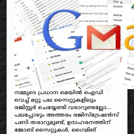
നമ്മുടെ പ്രധാന മെയിൽ ഐഡി
വെച്ച് മറ്റു പല സൈറ്റുകളിലും
രജിസ്റ്റർ ചെയ്യേണ്ടി വരാറുണ്ടല്ലോ…
പലപ്പോഴും അത്തരം രജിസ്‌ട്രേഷൻസ്
പണി തരാറുമുണ്ട്, ഉദാഹരനത്തിന്
ജോബ്‌ സൈറ്റുകൾ, ഗൈമിങ്