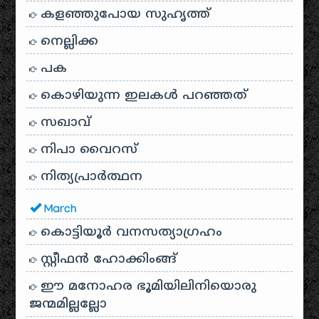
കളഞ്ഞുപോയ സുഹൃത്ത്
നെല്ലിക്ക
പക
കൊഴിയുന്ന ഇലകൾ പറഞ്ഞത്
സഖാവ്
നിപാ വൈറസ്
നിത്യപ്രാർത്ഥന
March
കൊട്ടിയൂർ വനസത്യാഗ്രഹം
സ്റ്റീഫൻ ഹോക്കിംങ്ങ്
ഈ മനോഹര ഭൂമിയിലിനിയൊരു
ജന്മമില്ലല്ലോ