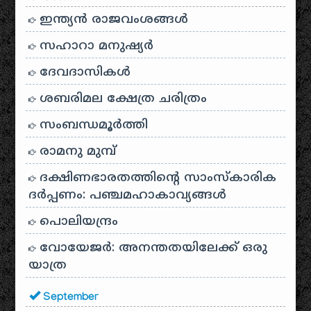
ഇന്ത്യൻ രാജവംശങ്ങൾ
സഹാറാ മനുഷ്യർ
ദേവദാസികൾ
ശബരിമല ക്ഷേത്ര ചരിത്രം
സംബന്ധമൂർത്തി
രാമനു മുമ്പ്
ദക്ഷിണഭാരതത്തിൻ്റെ സാംസ്കാരിക
ദർപ്പണം: പഞ്ചമഹാകാവ്യങ്ങൾ
പൊലിയന്ദ്രം
വോയേജർ: അനന്തതയിലേക്ക് ഒരു
യാത്ര
September