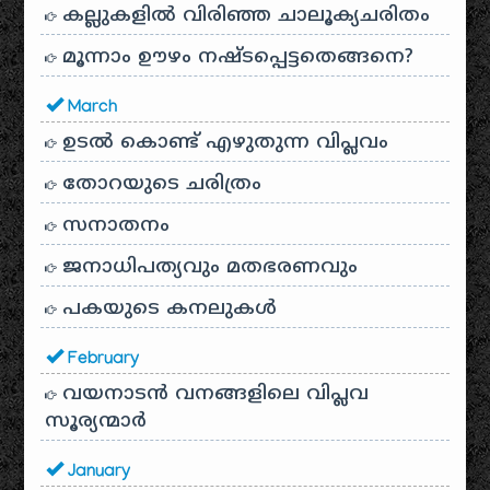
കല്ലുകളിൽ വിരിഞ്ഞ ചാലൂക്യചരിതം
മൂന്നാം ഊഴം നഷ്ടപ്പെട്ടതെങ്ങനെ?
March
ഉടൽ കൊണ്ട് എഴുതുന്ന വിപ്ലവം
തോറയുടെ ചരിത്രം
സനാതനം
ജനാധിപത്യവും മതഭരണവും
പകയുടെ കനലുകൾ
February
വയനാടൻ വനങ്ങളിലെ വിപ്ലവ
സൂര്യന്മാർ
January