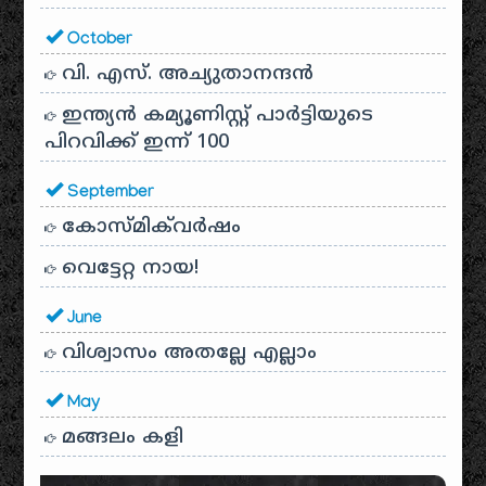
October
വി. എസ്. അച്യുതാനന്ദൻ
ഇന്ത്യൻ കമ്യൂണിസ്റ്റ് പാർട്ടിയുടെ
പിറവിക്ക് ഇന്ന് 100
September
കോസ്മിക്‌വർഷം
വെട്ടേറ്റ നായ!
June
വിശ്വാസം അതല്ലേ എല്ലാം
May
മങ്ങലം കളി