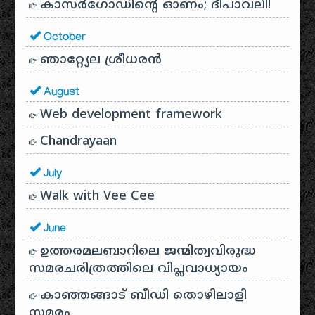
കാസർഗോഡിൻ്റെ ഓണം; ദീപാവലി!
October
ഞാറ്റ്യേല ശ്രീധരൻ
August
Web development framework
Chandrayaan
July
Walk with Vee Cee
June
ഉത്തരമലബാറിലെ ജന്മിത്വവിരുദ്ധ
സമരചരിത്രത്തിലെ വിപ്ലവാധ്യായം
കാഞ്ഞങ്ങാട് ബീഡി തൊഴിലാളി
സമരം