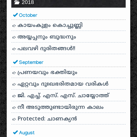
2018
October
കായം‌കുളം കൊച്ചുണ്ണി
അയ്യപ്പനും ബുദ്ധനും
പലവഴി ദുരിതങ്ങൾ!!
September
പ്രണയവും ഭക്തിയും
ഏറ്റവും ദുഃഖഭരിതമായ വരികൾ
ജി. എച്ച്. എസ്. എസ്. ചായ്യോത്ത്
നീ അടുത്തുണ്ടായിരുന്ന കാലം
Protected: ചാണക്യന്‍
August