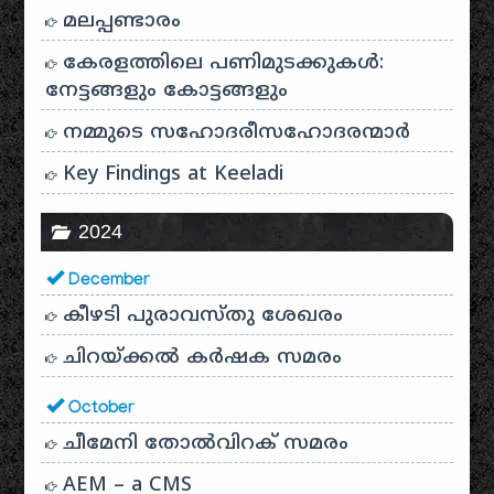
മലപ്പണ്ടാരം
കേരളത്തിലെ പണിമുടക്കുകൾ:
നേട്ടങ്ങളും കോട്ടങ്ങളും
നമ്മുടെ സഹോദരീസഹോദരന്മാർ
Key Findings at Keeladi
2024
December
കീഴടി പുരാവസ്തു ശേഖരം
ചിറയ്ക്കൽ കർഷക സമരം
October
ചീമേനി തോൽവിറക് സമരം
AEM – a CMS