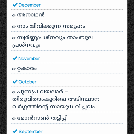
December
അനാഥന്‍
നാം ജീവിക്കുന്ന സമൂഹം
സ്വര്‍ണ്ണപ്രശ്‌നവും താംബൂല
പ്രശ്‌നവും
November
റ്റകാരം
October
പുന്നപ്ര വയലാർ –
തിരുവിതാംകൂറിലെ അടിസ്ഥാന
വർഗ്ഗത്തിന്റെ സായുധ വിപ്ലവം
മോൻസൺ തട്ടിപ്പ്
September