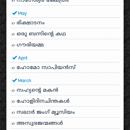
നാഗേശ്വര ക്ഷേത്രം
May
ഭിക്ഷാടനം
ഒരു ബന്നിന്റെ കഥ
ഗൗരിയമ്മ
April
ഹോമോ സാപിയൻസ്
March
സഹ്യന്റെ മകൻ
ഹോളിദിനചിന്തകൾ
സലാർ ജംഗ് മ്യൂസിയം
അസുരജന്മങ്ങൾ