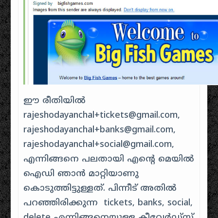
ഈ രീതിയിൽ
rajeshodayanchal+tickets@gmail.com,
rajeshodayanchal+banks@gmail.com,
rajeshodayanchal+social@gmail.com,
എന്നിങ്ങനെ പലതായി എന്റെ മെയിൽ
ഐഡി ഞാൻ മാറ്റിയാണു
കൊടുത്തിട്ടുള്ളത്. പിന്നീട് അതിൽ
പറഞ്ഞിരിക്കുന്ന tickets, banks, social,
delete എന്നിങ്ങനെയുള്ള കീവേർഡ്സ്