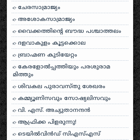
ചേരസാമ്രാജ്യം
അശോകസാമ്രാജ്യം
വൈക്കത്തിന്റെ ബൗദ്ധ പശ്ചാത്തലം
ദളവാകുളം കൂട്ടക്കൊല
ബ്രാഹ്മണ കുടിയേറ്റം
കേരളോൽപ്പത്തിയും പരശുരാമ
മിത്തും
ശിവകല പുരാവസ്തു ശേഖരം
കമ്മ്യൂണിസവും സോഷ്യലിസവും
വി. എസ്. അച്യുതാനന്ദൻ
ആഫ്രിക്ക പിളരുന്നു!
ടെയിൽ‌വിൻഡ് സി‌എസ്‌എസ്