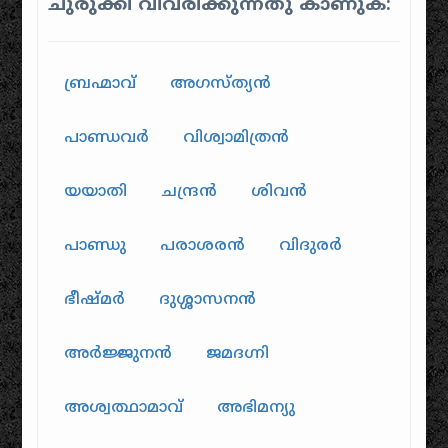
ചുരുക്കി വിവരിക്കുന്നതു കാണുക:
ബ്രഹ്മാവ്
അഗസ്ത്യൻ
പാണ്ഡവർ
വിശ്വാമിത്രൻ
യയാതി
ചന്ദ്രൻ
ശിവൻ
പാണ്ഡു
പരാശരൻ
വിദുരർ
ഭീഷ്മർ
ദുശ്ശാസനൻ
അർജ്ജുനൻ
ജമദഗ്നി
അശ്വത്ഥാമാവ്
അഭിമന്യു