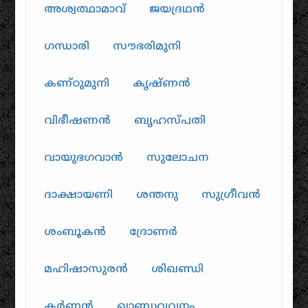
അശ്വത്ഥാമാവ്
ജയദ്രഥൻ
ഗന്ധാരി
സൗഭരിമുനി
കണ്ഠുമുനി
കൃഷ്ണൻ
വിഭീഷണൻ
ബൃഹസ്പതി
വായുഭഗവാൻ
സുലോചന
ദാക്ഷായണി
ശന്തനു
സുഗ്രീവൻ
ശംബൂകൻ
ദ്രോണർ
മഹിഷാസുരൻ
ശിഖണ്ഡി
കർണ്ണൻ
ഖാണ്ഡവവനം