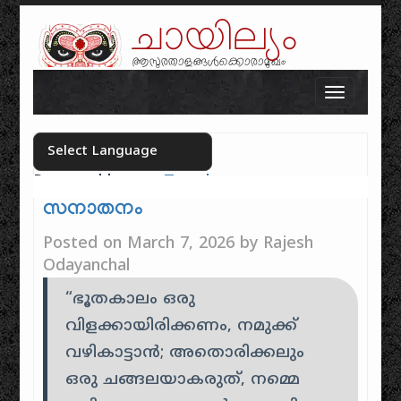
ചായില്യം
ആസുരതാളങ്ങൾക്കൊരാമുഖം
Skip to content
Toggle n
Powered by
Translate
Select your language
സനാതനം
Posted on
March 7, 2026
by
Rajesh
Odayanchal
“ഭൂതകാലം ഒരു
വിളക്കായിരിക്കണം, നമുക്ക്
വഴികാട്ടാൻ; അതൊരിക്കലും
ഒരു ചങ്ങലയാകരുത്, നമ്മെ