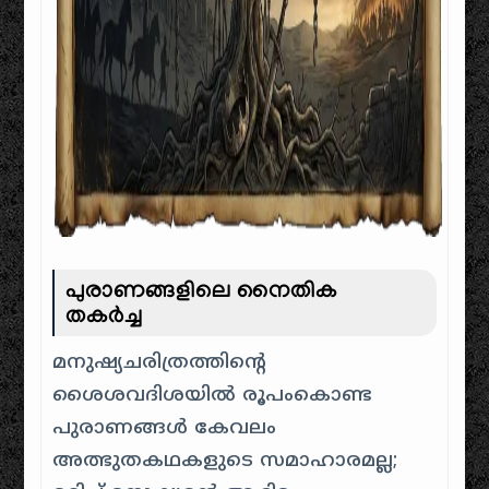
പുരാണങ്ങളിലെ നൈതിക
തകർച്ച
മനുഷ്യചരിത്രത്തിന്റെ
ശൈശവദിശയിൽ രൂപംകൊണ്ട
പുരാണങ്ങൾ കേവലം
അത്ഭുതകഥകളുടെ സമാഹാരമല്ല;