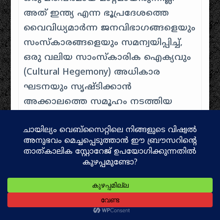
അത് ഇന്ത്യ എന്ന ഭൂപ്രദേശത്തെ
വൈവിധ്യമാർന്ന ജനവിഭാഗങ്ങളെയും
സംസ്കാരങ്ങളെയും സമന്വയിപ്പിച്ച്,
ഒരു വലിയ സാംസ്കാരിക ഐക്യവും
(Cultural Hegemony) അധികാര
ഘടനയും സൃഷ്ടിക്കാൻ
അക്കാലത്തെ സമൂഹം നടത്തിയ
ചരിത്രപരമായ ഒരു
പരിണാമമായിരുന്നു.
Related
Key Findings at