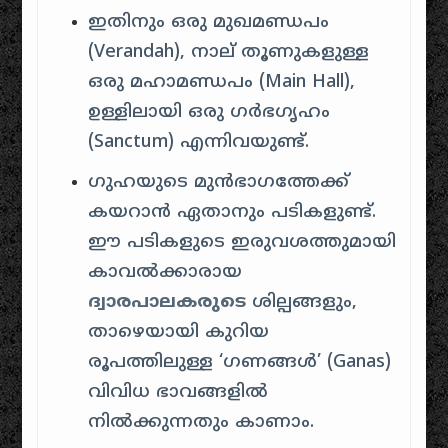
ഇതിനും ഒരു മുഖമണ്ഡപം
(Verandah), നാല് തൂണുകളുള്ള
ഒരു മഹാമണ്ഡപം (Main Hall),
ഉള്ളിലായി ഒരു ഗർഭഗൃഹം
(Sanctum) എന്നിവയുണ്ട്.
ഗുഹയുടെ മുൻഭാഗത്തേക്ക്
കയറാൻ ഏതാനും പടികളുണ്ട്.
ഈ പടികളുടെ ഇരുവശത്തുമായി
കാവൽക്കാരായ
ദ്വാരപാലകരുടെ
ശില്പങ്ങളും,
താഴെയായി കുറിയ
രൂപത്തിലുള്ള ‘ഗണങ്ങൾ’ (Ganas)
വിവിധ ഭാവങ്ങളിൽ
നിൽക്കുന്നതും കാണാം.