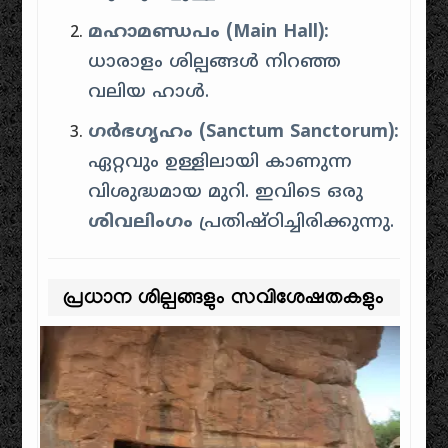
മഹാമണ്ഡപം (Main Hall):
ധാരാളം ശില്പങ്ങൾ നിറഞ്ഞ
വലിയ ഹാൾ.
ഗർഭഗൃഹം (Sanctum Sanctorum):
ഏറ്റവും ഉള്ളിലായി കാണുന്ന
വിശുദ്ധമായ മുറി. ഇവിടെ ഒരു
ശിവലിംഗം
പ്രതിഷ്ഠിച്ചിരിക്കുന്നു.
പ്രധാന ശില്പങ്ങളും സവിശേഷതകളും