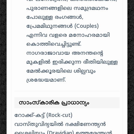
പുരാണങ്ങളിലെ സമുദ്രമഥനം
പോലുള്ള രംഗങ്ങൾ,
പ്രേമമിഥുനങ്ങൾ (Couples)
എന്നിവ വളരെ മനോഹരമായി
കൊത്തിവെച്ചിട്ടുണ്ട്.
നാഗരാജാവായ അനന്തന്റെ
മുകളിൽ ഇരിക്കുന്ന രീതിയിലുള്ള
മേൽക്കൂരയിലെ ശില്പവും
ശ്രദ്ധേയമാണ്.
സാംസ്കാരിക പ്രാധാന്യം
റോക്ക്-കട്ട് (Rock-cut)
വാസ്തുവിദ്യയിൽ ദക്ഷിണേന്ത്യൻ
ശൈലിയും (Dravidian) ഉത്തരേന്ത്യൻ