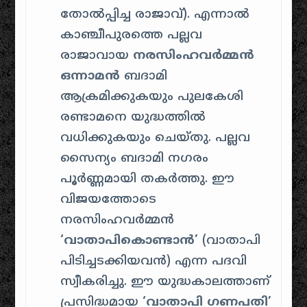
തോൽപ്പിച്ച രാജാവ്). എന്നാൽ
കാഞ്ചീപുരത്തെ പല്ലവ
രാജാവായ
നരസിംഹവർമ്മൻ
ഒന്നാമൻ
ബദാമി
ആക്രമിക്കുകയും പുലകേശി
രണ്ടാമനെ യുദ്ധത്തിൽ
വധിക്കുകയും ചെയ്തു. പല്ലവ
സൈന്യം ബദാമി നഗരം
പൂർണ്ണമായി തകർത്തു. ഈ
വിജയത്തോടെ
നരസിംഹവർമ്മൻ
‘വാതാപികൊണ്ടാൻ’
(വാതാപി
പിടിച്ചടക്കിയവൻ) എന്ന പദവി
സ്വീകരിച്ചു. ഈ യുദ്ധകാലത്താണ്
പ്രസിദ്ധമായ
‘വാതാപി ഗണപതി’