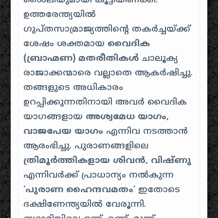
ശൈലിയുമായി കൂട്ടിയിണക്കി.
ഉത്തരേന്ത്യയിൽ
ഗുപ്തസാമ്രാജ്യത്തിന്റെ തകർച്ചയ്ക്ക്
ശേഷം ശക്തമായ
വൈദിക
(ബ്രാഹ്മണ) മതരീതികൾ
ചാലൂക്യ
രാജാക്കന്മാരെ വല്ലാതെ ആകർഷിച്ചു.
തങ്ങളുടെ അധികാരം
ഉറപ്പിക്കുന്നതിനായി അവർ വൈദിക
യാഗങ്ങളായ
അശ്വമേധ യാഗം,
വാജപേയ യാഗം
എന്നിവ നടത്താൻ
ആരംഭിച്ചു. പുരാണങ്ങളിലെ
ത്രിമൂർത്തികളായ ശിവൻ, വിഷ്ണു
എന്നിവർക്ക് പ്രാധാന്യം നൽകുന്ന
‘
പുരാണ ഹൈന്ദവമതം
‘ ഇതോടെ
ദക്ഷിണേന്ത്യയിൽ വേരൂന്നി.