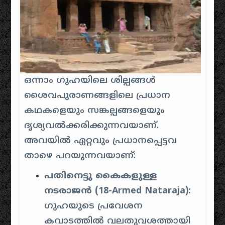
ഒന്നാം ഗുഹയിലെ ശില്പങ്ങൾ
ശൈവപുരാണങ്ങളിലെ പ്രധാന
കഥകളെയും സങ്കല്പങ്ങളെയും
ദൃശ്യവൽക്കരിക്കുന്നവയാണ്.
അവയിൽ ഏറ്റവും പ്രധാനപ്പെട്ടവ
താഴെ പറയുന്നവയാണ്:
പതിനെട്ടു കൈകളുള്ള
നടരാജൻ (18-Armed Nataraja):
ഗുഹയുടെ പ്രവേശന
കവാടത്തിൽ വലതുവശത്തായി