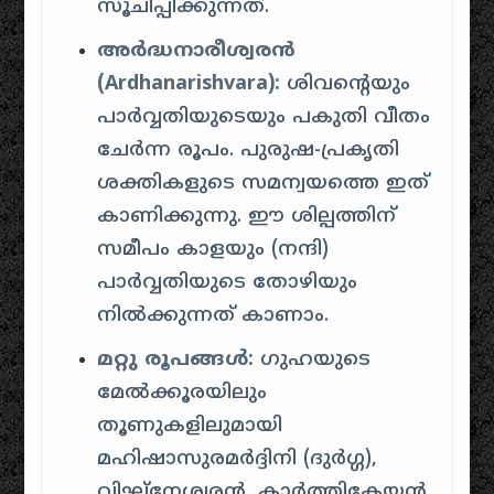
സൂചിപ്പിക്കുന്നത്.
അർദ്ധനാരീശ്വരൻ
(Ardhanarishvara):
ശിവന്റെയും
പാർവ്വതിയുടെയും പകുതി വീതം
ചേർന്ന രൂപം. പുരുഷ-പ്രകൃതി
ശക്തികളുടെ സമന്വയത്തെ ഇത്
കാണിക്കുന്നു. ഈ ശില്പത്തിന്
സമീപം കാളയും (നന്ദി)
പാർവ്വതിയുടെ തോഴിയും
നിൽക്കുന്നത് കാണാം.
മറ്റു രൂപങ്ങൾ:
ഗുഹയുടെ
മേൽക്കൂരയിലും
തൂണുകളിലുമായി
മഹിഷാസുരമർദ്ദിനി (ദുർഗ്ഗ),
വിഘ്നേശ്വരൻ, കാർത്തികേയൻ,