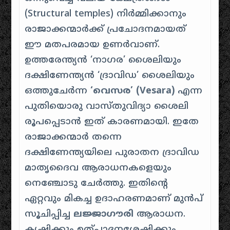
(Structural temples) നിർമ്മിക്കാനും
രാജാക്കന്മാർക്ക് പ്രചോദനമായത്
ഈ മതപരമായ ഉണർവാണ്.
ഉത്തരേന്ത്യൻ ‘നാഗര’ ശൈലിയും
ദക്ഷിണേന്ത്യൻ ‘ദ്രാവിഡ’ ശൈലിയും
ഒത്തുചേർന്ന
‘വെസര’ (Vesara)
എന്ന
പുതിയൊരു വാസ്തുവിദ്യാ ശൈലി
രൂപപ്പെടാൻ ഇത് കാരണമായി. ഇതേ
രാജാക്കന്മാർ തന്നെ
ദക്ഷിണേന്ത്യയിലെ പുരാതന ദ്രാവിഡ
മാതൃദൈവ ആരാധനകളെയും
നെഞ്ചോടു ചേർത്തു. ഇതിന്റെ
ഏറ്റവും മികച്ച ഉദാഹരണമാണ് മുൻപ്
സൂചിപ്പിച്ച
ലജ്ജാഗൗരി
ആരാധന.
കൃഷിക്കും ഉത്പാദനശേഷിക്കും